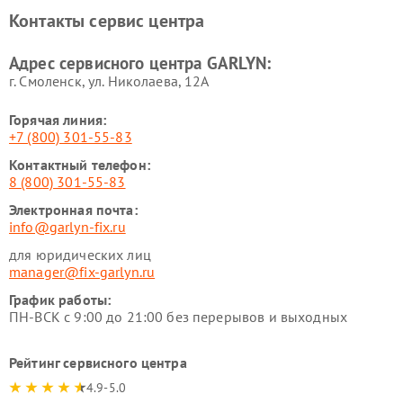
Ремонт роботов-
Ремонт кондиционеров
Контакты сервис центра
стеклоочистителей GARLYN
GARLYN
Ремонт парогенераторов
Ремонт проекторов GARLYN
Адрес сервисного центра GARLYN:
GARLYN
г. Смоленск, ул. Николаева, 12А
Горячая линия:
+7 (800) 301-55-83
Контактный телефон:
8 (800) 301-55-83
Электронная почта:
info@garlyn-fix.ru
для юридических лиц
manager@fix-garlyn.ru
График работы:
ПН-ВСК с 9:00 до 21:00 без перерывов и выходных
Рейтинг сервисного центра
4.9-5.0