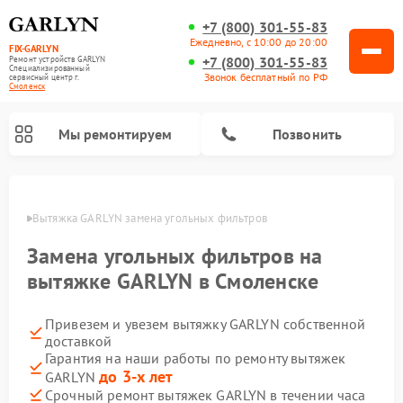
+7 (800) 301-55-83
Ежедневно, с 10:00 до 20:00
FIX-GARLYN
+7 (800) 301-55-83
Ремонт устройств GARLYN
Специализированный
Звонок бесплатный по РФ
cервисный центр г.
Смоленск
Мы ремонтируем
Позвонить
енске
Вытяжка GARLYN замена угольных фильтров
Замена угольных фильтров на
вытяжке GARLYN в Смоленске
Привезем и увезем вытяжку GARLYN собственной
доставкой
Гарантия на наши работы по ремонту вытяжек
до 3-х лет
GARLYN
Ремонт посудомоечных машин GARLYN
Ремонт винных шкафов GARLYN
Ремонт роботов-стеклоочистителей GARLYN
Ремонт климатических комплексов GARLYN
Ремонт вертикальных пылесосов GARLYN
Ремонт роботов-пылесосов GARLYN
Ремонт микроволновых печей GARLYN
Ремонт парогенераторов GARLYN
Срочный ремонт вытяжек GARLYN в течении часа