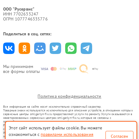
ООО "Русервис"
ИНН 7702633247
ОГРН 1077746335776
Поделиться в соц. сетях:
Мы принимаем
все формы оплаты
Политика конфиденциальности
Вся информация на сайте носит исключительно справочный характер.
Товарные знаки используются исключительно для описания устройств, в отношении которых
сервисные центры sml.garlyn-fix.ru предоставляют услуги по ремонту. Услуги оказываются в
неавторизованных сервисных центрах sml.garlyn-fix.ru, которые не связаны с
правообладателями товарных знаков или их официальными представителями.
Ремонт осуществляется для устройств, уже введенных в гражданский оборот в соответствии
Этот сайт использует файлы cookie. Вы можете
со статьей 1487 ГК РФ.
Использование товарных знаков не преследует цели индивидуализации услуг или введения
ознакомиться с
правилами использования
Согласен
потребителей в заблуждение, а служит для информирования о предоставляемых услугах по