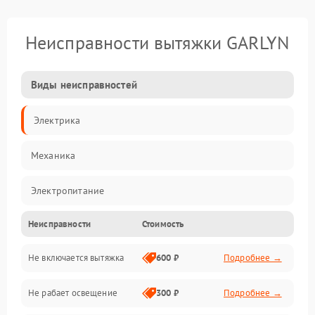
Неисправности вытяжки GARLYN
Виды неисправностей
Электрика
Механика
Электропитание
Неисправности
Стоимость
Вентиляция
Не включается вытяжка
600 ₽
Подробнее →
Освещение
Не рабает освещение
300 ₽
Подробнее →
Механические повреждения