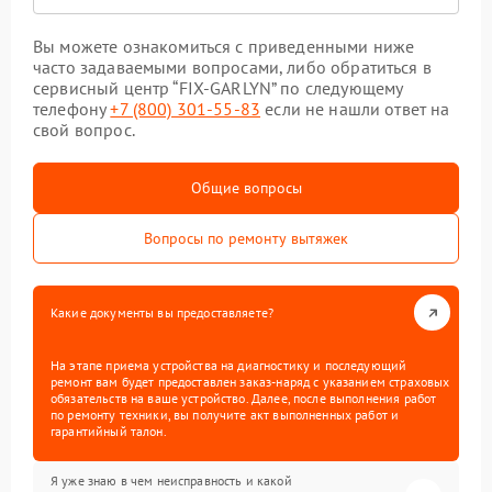
Вы можете ознакомиться с приведенными ниже
часто задаваемыми вопросами, либо обратиться в
сервисный центр “FIX-GARLYN” по следующему
телефону
+7 (800) 301-55-83
если не нашли ответ на
свой вопрос.
Общие вопросы
Вопросы по ремонту вытяжек
Какие документы вы предоставляете?
На этапе приема устройства на диагностику и последующий
ремонт вам будет предоставлен заказ-наряд с указанием страховых
обязательств на ваше устройство. Далее, после выполнения работ
по ремонту техники, вы получите акт выполненных работ и
гарантийный талон.
Я уже знаю в чем неисправность и какой