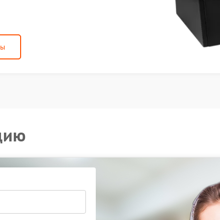
ны
цию