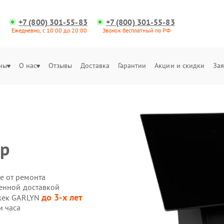
+7 (800) 301-55-83
+7 (800) 301-55-83
Ежедневно, с 10:00 до 20:00
Звонок бесплатный по РФ
ны
О нас
Отзывы
Доставка
Гарантии
Акции и скидки
Зая
ор
е от ремонта
енной доставкой
до 3-х лет
яжек GARLYN
и часа