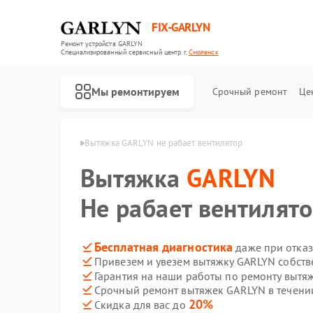
FIX-GARLYN
Ремонт устройств GARLYN
Специализированный cервисный центр г.
Смоленск
Мы ремонтируем
Срочный ремонт
Це
GARLYN в Смоленске
Вытяжка GARLYN не рабает вентилятор
Вытяжка
GARLYN
Не рабает вентилят
Бесплатная диагностика
даже при отказ
Привезем и увезем вытяжку GARLYN собств
Гарантия на наши работы по ремонту выт
Срочный ремонт вытяжек GARLYN в течени
20%
Скидка для вас до
Ремонт роботов-пылесосов GARLYN
Ремонт микроволновых печей GARLYN
Ремонт посудомоечных машин GARLYN
Ремонт вертикальных пылесосов GARLYN
Ремонт холодильников GARLYN
Ремонт роботов-стеклоочистителей GARLYN
Ремонт кондиционеров GARLYN
Ремонт парогенераторов GARLYN
Ремонт климатических комплексов GARLYN
Ремонт винных шкафов GARLYN