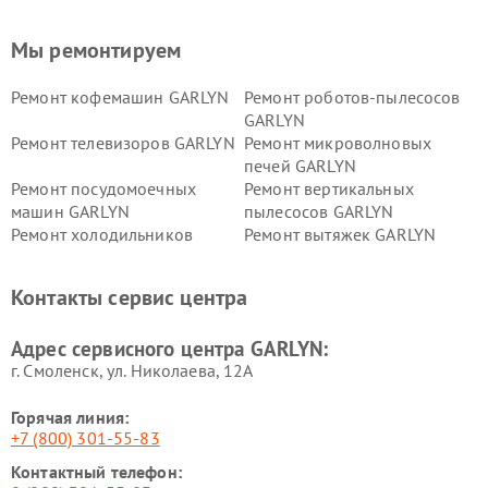
Мы ремонтируем
Ремонт кофемашин GARLYN
Ремонт роботов-пылесосов
GARLYN
Ремонт телевизоров GARLYN
Ремонт микроволновых
печей GARLYN
Ремонт посудомоечных
Ремонт вертикальных
машин GARLYN
пылесосов GARLYN
Ремонт холодильников
Ремонт вытяжек GARLYN
GARLYN
Ремонт роботов-
Ремонт кондиционеров
Контакты сервис центра
стеклоочистителей GARLYN
GARLYN
Ремонт парогенераторов
Ремонт проекторов GARLYN
Адрес сервисного центра GARLYN:
GARLYN
г. Смоленск, ул. Николаева, 12А
Горячая линия:
+7 (800) 301-55-83
Контактный телефон: