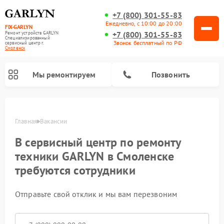
+7 (800) 301-55-83
Ежедневно, с 10:00 до 20:00
FIX-GARLYN
+7 (800) 301-55-83
Ремонт устройств GARLYN
Специализированный
Звонок бесплатный по РФ
cервисный центр г.
Смоленск
Мы ремонтируем
Позвонить
Главная
Вакансии
В сервисный центр по ремонту
техники GARLYN в Смоленске
требуются сотрудники
Отправьте свой отклик и мы вам перезвоним
Ремонт роботов-стеклоочистителей GARLYN
Ремонт климатических комплексов GARLYN
Ремонт посудомоечных машин GARLYN
Ремонт парогенераторов GARLYN
Ремонт вертикальных пылесосов GARLYN
Ремонт роботов-пылесосов GARLYN
Ремонт микроволновых печей GARLYN
Ремонт винных шкафов GARLYN