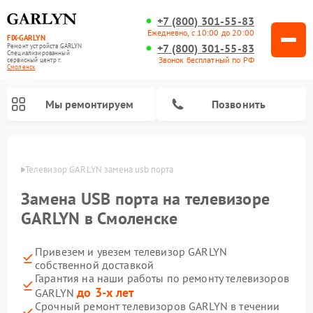
+7 (800) 301-55-83
Ежедневно, с 10:00 до 20:00
FIX-GARLYN
+7 (800) 301-55-83
Ремонт устройств GARLYN
Специализированный
Звонок бесплатный по РФ
cервисный центр г.
Смоленск
Мы ремонтируем
Позвонить
енске
Телевизор GARLYN замена usb порта
Замена USB порта на телевизоре
GARLYN в Смоленске
Привезем и увезем телевизор GARLYN
собственной доставкой
Гарантия на наши работы по ремонту телевизоров
до 3-х лет
GARLYN
Ремонт вертикальных пылесосов GARLYN
Ремонт микроволновых печей GARLYN
Ремонт винных шкафов GARLYN
Ремонт роботов-стеклоочистителей GARLYN
Ремонт климатических комплексов GARLYN
Ремонт роботов-пылесосов GARLYN
Ремонт посудомоечных машин GARLYN
Ремонт парогенераторов GARLYN
Срочный ремонт телевизоров GARLYN в течении