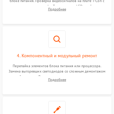
блоке питания. Проверка видеосигналов на плате T-Con с
помощью осциллографа. Тестирование LED-драйвера и
Подробнее
светодиодных планок подсветки мультиметром.
4. Компонентный и модульный ремонт
Перепайка элементов блока питания или процессора.
Замена выгоревших светодиодов со сложным демонтажом
хрупкой матрицы. Восстановление поврежденных дорожек,
Подробнее
прошивка микросхем памяти EEPROM