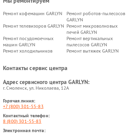
Мы ремонтируем
Ремонт кофемашин GARLYN
Ремонт роботов-пылесосов
GARLYN
Ремонт телевизоров GARLYN
Ремонт микроволновых
печей GARLYN
Ремонт посудомоечных
Ремонт вертикальных
машин GARLYN
пылесосов GARLYN
Ремонт холодильников
Ремонт вытяжек GARLYN
GARLYN
Ремонт роботов-
Ремонт кондиционеров
Контакты сервис центра
стеклоочистителей GARLYN
GARLYN
Ремонт парогенераторов
Ремонт проекторов GARLYN
Адрес сервисного центра GARLYN:
GARLYN
г. Смоленск, ул. Николаева, 12А
Горячая линия:
+7 (800) 301-55-83
Контактный телефон:
8 (800) 301-55-83
Электронная почта: