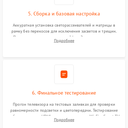
5. Сборка и базовая настройка
Аккуратная установка светорассеивателей и матрицы в
рамку без перекосов для исключения засветов и трещин.
Подключение внутренних шлейфов. Закрытие корпуса.
Подробнее
Сброс настроек и обновление программного обеспечения.
6. Финальное тестирование
Прогон телевизора на тестовых заливках для проверки
равномерности подсветки и цветопередачи. Тестирование
работы разъемов HDMI, динамиков, модуля Wi-Fi и Smart TV
Подробнее
в рабочем режиме в течение нескольких часов.