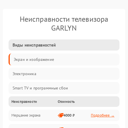
Неисправности телевизора
GARLYN
Виды неисправностей
Экран и изображение
Электроника
Smart TV и программные сбои
Неисправности
Стоимость
Питание и запуск
Мерцание экрана
4000 ₽
Подробнее →
Подсветка и LED-модули