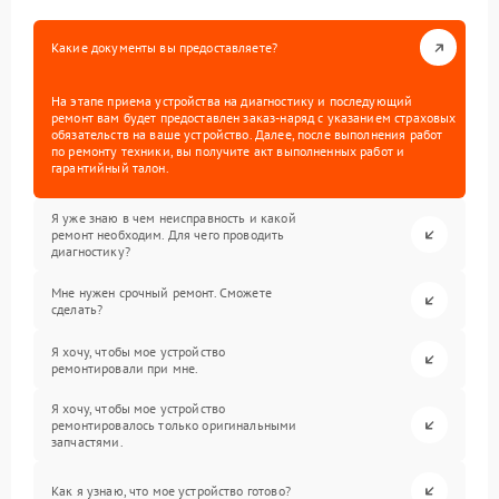
Какие документы вы предоставляете?
На этапе приема устройства на диагностику и последующий
ремонт вам будет предоставлен заказ-наряд с указанием страховых
обязательств на ваше устройство. Далее, после выполнения работ
по ремонту техники, вы получите акт выполненных работ и
гарантийный талон.
Я уже знаю в чем неисправность и какой
ремонт необходим. Для чего проводить
диагностику?
Мне нужен срочный ремонт. Сможете
сделать?
Я хочу, чтобы мое устройство
ремонтировали при мне.
Я хочу, чтобы мое устройство
ремонтировалось только оригинальными
запчастями.
Как я узнаю, что мое устройство готово?