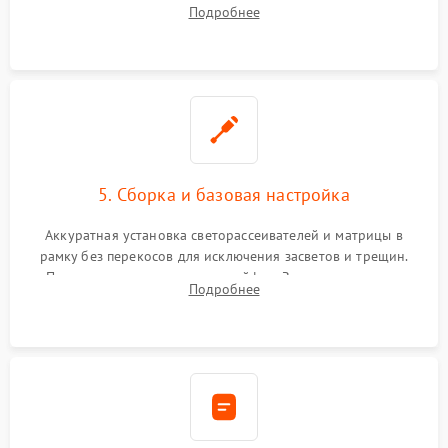
хрупкой матрицы. Восстановление поврежденных дорожек,
Подробнее
прошивка микросхем памяти EEPROM
5. Сборка и базовая настройка
Аккуратная установка светорассеивателей и матрицы в
рамку без перекосов для исключения засветов и трещин.
Подключение внутренних шлейфов. Закрытие корпуса.
Подробнее
Сброс настроек и обновление программного обеспечения.