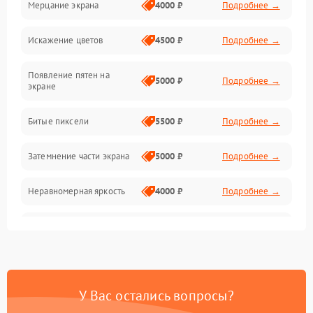
Мерцание экрана
4000 ₽
Подробнее →
Подсветка и LED-модули
Искажение цветов
4500 ₽
Подробнее →
Звук и аудиосистема
Появление пятен на
Сигнал и приём каналов
5000 ₽
Подробнее →
экране
Разъёмы и интерфейсы
Битые пиксели
5500 ₽
Подробнее →
Механические повреждения
Затемнение части экрана
5000 ₽
Подробнее →
Программное обеспечение
Неравномерная яркость
4000 ₽
Подробнее →
Корпус и механика
Выгорание матрицы
6000 ₽
Подробнее →
Пульт и управление
Сеть и подключения
У Вас остались вопросы?