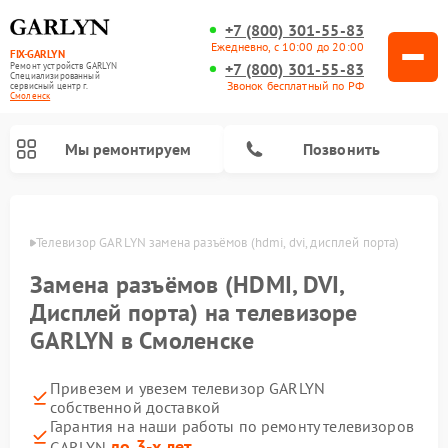
+7 (800) 301-55-83
Ежедневно, с 10:00 до 20:00
FIX-GARLYN
+7 (800) 301-55-83
Ремонт устройств GARLYN
Специализированный
Звонок бесплатный по РФ
cервисный центр г.
Смоленск
Мы ремонтируем
Позвонить
енске
Телевизор GARLYN замена разъёмов (hdmi, dvi, дисплей порта)
Замена разъёмов (HDMI, DVI,
Дисплей порта) на телевизоре
GARLYN в Смоленске
Привезем и увезем телевизор GARLYN
собственной доставкой
Ремонт вертикальных пылесосов GARLYN
Ремонт микроволновых печей GARLYN
Ремонт винных шкафов GARLYN
Ремонт роботов-стеклоочистителей GARLYN
Ремонт климатических комплексов GARLYN
Ремонт роботов-пылесосов GARLYN
Ремонт посудомоечных машин GARLYN
Ремонт парогенераторов GARLYN
Гарантия на наши работы по ремонту телевизоров
до 3-х лет
GARLYN