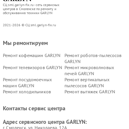
СЦ sml.garlyn-fix.ru - сеть сервисных
центров в Смоленске по ремонту и
обслуживанию техники GARLYN
2021-2026 © СЦ sml.garlyn-fix.ru
Мы ремонтируем
Ремонт кофемашин GARLYN
Ремонт роботов-пылесосов
GARLYN
Ремонт телевизоров GARLYN
Ремонт микроволновых
печей GARLYN
Ремонт посудомоечных
Ремонт вертикальных
машин GARLYN
пылесосов GARLYN
Ремонт холодильников
Ремонт вытяжек GARLYN
GARLYN
Ремонт роботов-
Ремонт кондиционеров
Контакты сервис центра
стеклоочистителей GARLYN
GARLYN
Ремонт парогенераторов
Ремонт проекторов GARLYN
Адрес сервисного центра GARLYN:
GARLYN
г. Смоленск, ул. Николаева, 12А