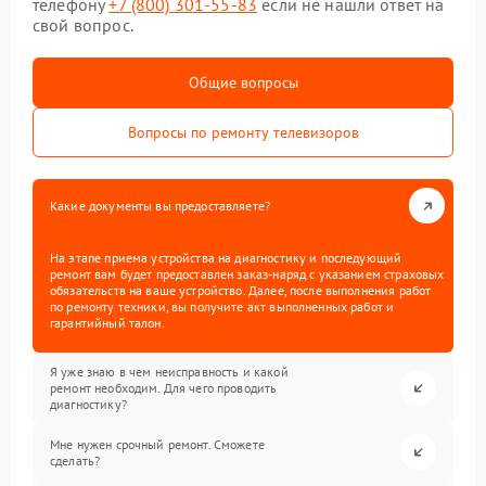
телефону
+7 (800) 301-55-83
если не нашли ответ на
свой вопрос.
Общие вопросы
Вопросы по ремонту телевизоров
Какие документы вы предоставляете?
На этапе приема устройства на диагностику и последующий
ремонт вам будет предоставлен заказ-наряд с указанием страховых
обязательств на ваше устройство. Далее, после выполнения работ
по ремонту техники, вы получите акт выполненных работ и
гарантийный талон.
Я уже знаю в чем неисправность и какой
ремонт необходим. Для чего проводить
диагностику?
Мне нужен срочный ремонт. Сможете
сделать?