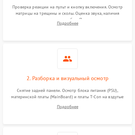
Проверка реакции на пульт и кнопку включения. Осмотр
матрицы на трещины и сколы. Оценка звука, наличия
подсветки и индикаторов ошибок. Подключение тестовых
Подробнее
источников сигнала для выявления симптомов поломки.
2. Разборка и визуальный осмотр
Снятие задней панели. Осмотр блока питания (PSU),
материнской платы (MainBoard) и платы T-Con на вздутые
конденсаторы, прогары, окисления и микротрещины.
Подробнее
Проверка надежности фиксации и целостности шлейфов.