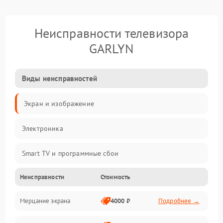
Неисправности телевизора
GARLYN
Виды неисправностей
Экран и изображение
Электроника
Smart TV и программные сбои
Неисправности
Стоимость
Питание и запуск
Мерцание экрана
4000 ₽
Подробнее →
Подсветка и LED-модули