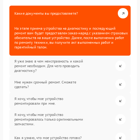
Какие документы вы предоставляете?
На этапе приема устройства на диагностику и последующий
ремонт вам будет предоставлен заказ-наряд с указанием страховых
обязательств на ваше устройство. Далее, после выполнения работ
по ремонту техники, вы получите акт выполненных работ и
гарантийный талон.
Я уже знаю в чем неисправность и какой
ремонт необходим. Для чего проводить
диагностику?
Мне нужен срочный ремонт. Сможете
сделать?
Я хочу, чтобы мое устройство
ремонтировали при мне.
Я хочу, чтобы мое устройство
ремонтировалось только оригинальными
запчастями.
Как я узнаю, что мое устройство готово?