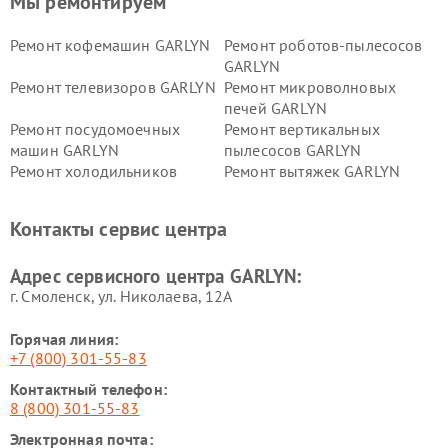
Мы ремонтируем
Ремонт кофемашин GARLYN
Ремонт роботов-пылесосов
GARLYN
Ремонт телевизоров GARLYN
Ремонт микроволновых
печей GARLYN
Ремонт посудомоечных
Ремонт вертикальных
машин GARLYN
пылесосов GARLYN
Ремонт холодильников
Ремонт вытяжек GARLYN
GARLYN
Ремонт роботов-
Ремонт кондиционеров
Контакты сервис центра
стеклоочистителей GARLYN
GARLYN
Ремонт парогенераторов
Ремонт проекторов GARLYN
Адрес сервисного центра GARLYN:
GARLYN
г. Смоленск, ул. Николаева, 12А
Горячая линия:
+7 (800) 301-55-83
Контактный телефон:
8 (800) 301-55-83
Электронная почта: