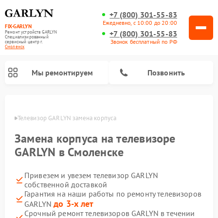
+7 (800) 301-55-83
Ежедневно, с 10:00 до 20:00
FIX-GARLYN
+7 (800) 301-55-83
Ремонт устройств GARLYN
Специализированный
Звонок бесплатный по РФ
cервисный центр г.
Смоленск
Мы ремонтируем
Позвонить
енске
Телевизор GARLYN замена корпуса
Замена корпуса на телевизоре
GARLYN в Смоленске
Привезем и увезем телевизор GARLYN
собственной доставкой
Гарантия на наши работы по ремонту телевизоров
до 3-х лет
GARLYN
Ремонт вертикальных пылесосов GARLYN
Ремонт микроволновых печей GARLYN
Ремонт винных шкафов GARLYN
Ремонт роботов-стеклоочистителей GARLYN
Ремонт климатических комплексов GARLYN
Ремонт роботов-пылесосов GARLYN
Ремонт посудомоечных машин GARLYN
Ремонт парогенераторов GARLYN
Срочный ремонт телевизоров GARLYN в течении