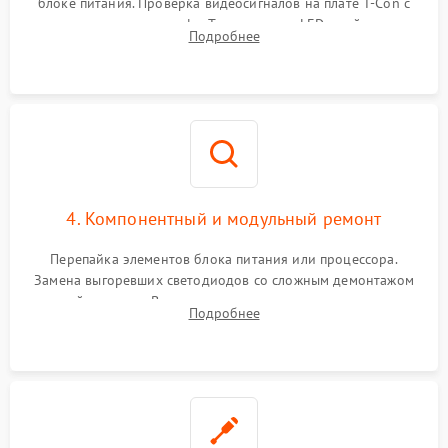
блоке питания. Проверка видеосигналов на плате T-Con с
помощью осциллографа. Тестирование LED-драйвера и
Подробнее
светодиодных планок подсветки мультиметром.
4. Компонентный и модульный ремонт
Перепайка элементов блока питания или процессора.
Замена выгоревших светодиодов со сложным демонтажом
хрупкой матрицы. Восстановление поврежденных дорожек,
Подробнее
прошивка микросхем памяти EEPROM