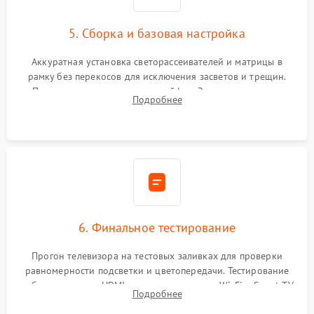
5. Сборка и базовая настройка
Аккуратная установка светорассеивателей и матрицы в
рамку без перекосов для исключения засветов и трещин.
Подключение внутренних шлейфов. Закрытие корпуса.
Подробнее
Сброс настроек и обновление программного обеспечения.
6. Финальное тестирование
Прогон телевизора на тестовых заливках для проверки
равномерности подсветки и цветопередачи. Тестирование
работы разъемов HDMI, динамиков, модуля Wi-Fi и Smart TV
Подробнее
в рабочем режиме в течение нескольких часов.