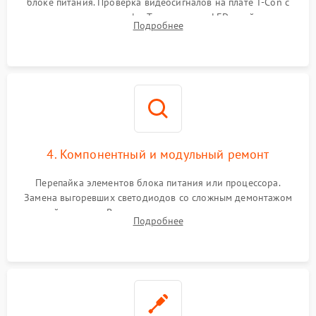
блоке питания. Проверка видеосигналов на плате T-Con с
помощью осциллографа. Тестирование LED-драйвера и
Подробнее
светодиодных планок подсветки мультиметром.
4. Компонентный и модульный ремонт
Перепайка элементов блока питания или процессора.
Замена выгоревших светодиодов со сложным демонтажом
хрупкой матрицы. Восстановление поврежденных дорожек,
Подробнее
прошивка микросхем памяти EEPROM