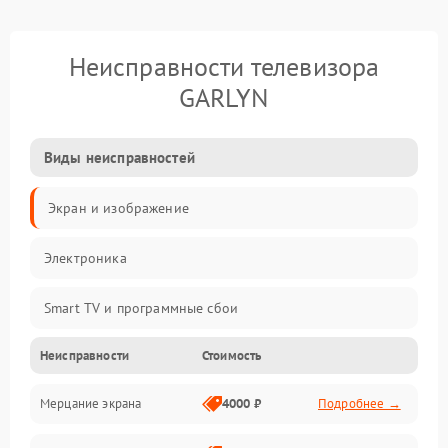
Неисправности телевизора
GARLYN
Виды неисправностей
Экран и изображение
Электроника
Smart TV и программные сбои
Неисправности
Стоимость
Питание и запуск
Мерцание экрана
4000 ₽
Подробнее →
Подсветка и LED-модули