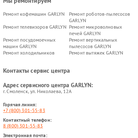
Мы ремонтируем
Ремонт кофемашин GARLYN
Ремонт роботов-пылесосов
GARLYN
Ремонт телевизоров GARLYN
Ремонт микроволновых
печей GARLYN
Ремонт посудомоечных
Ремонт вертикальных
машин GARLYN
пылесосов GARLYN
Ремонт холодильников
Ремонт вытяжек GARLYN
GARLYN
Ремонт роботов-
Ремонт кондиционеров
Контакты сервис центра
стеклоочистителей GARLYN
GARLYN
Ремонт парогенераторов
Ремонт проекторов GARLYN
Адрес сервисного центра GARLYN:
GARLYN
г. Смоленск, ул. Николаева, 12А
Горячая линия:
+7 (800) 301-55-83
Контактный телефон:
8 (800) 301-55-83
Электронная почта: