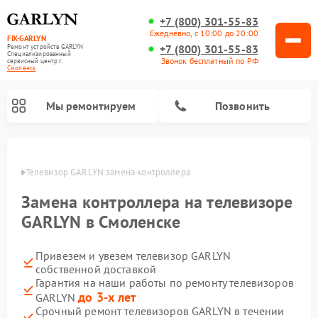
+7 (800) 301-55-83
Ежедневно, с 10:00 до 20:00
FIX-GARLYN
+7 (800) 301-55-83
Ремонт устройств GARLYN
Специализированный
Звонок бесплатный по РФ
cервисный центр г.
Смоленск
Мы ремонтируем
Позвонить
енске
Телевизор GARLYN замена контроллера
Замена контроллера на телевизоре
GARLYN в Смоленске
Привезем и увезем телевизор GARLYN
собственной доставкой
Гарантия на наши работы по ремонту телевизоров
до 3-х лет
GARLYN
Ремонт вертикальных пылесосов GARLYN
Ремонт микроволновых печей GARLYN
Ремонт винных шкафов GARLYN
Ремонт роботов-стеклоочистителей GARLYN
Ремонт климатических комплексов GARLYN
Ремонт роботов-пылесосов GARLYN
Ремонт посудомоечных машин GARLYN
Ремонт парогенераторов GARLYN
Срочный ремонт телевизоров GARLYN в течении