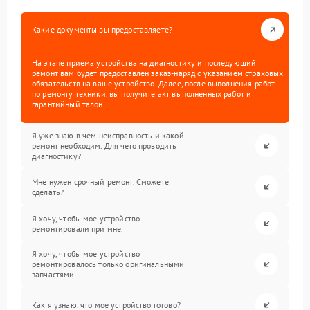
Какие документы вы предоставляете?
На этапе приема устройства на диагностику и последующий
ремонт вам будет предоставлен заказ-наряд с указанием страховых
обязательств на ваше устройство. Далее, после выполнения работ
по ремонту техники, вы получите акт выполненных работ и
гарантийный талон.
Я уже знаю в чем неисправность и какой
ремонт необходим. Для чего проводить
диагностику?
Мне нужен срочный ремонт. Сможете
сделать?
Я хочу, чтобы мое устройство
ремонтировали при мне.
Я хочу, чтобы мое устройство
ремонтировалось только оригинальными
запчастями.
Как я узнаю, что мое устройство готово?