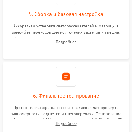
5. Сборка и базовая настройка
Аккуратная установка светорассеивателей и матрицы в
рамку без перекосов для исключения засветов и трещин.
Подключение внутренних шлейфов. Закрытие корпуса.
Подробнее
Сброс настроек и обновление программного обеспечения.
6. Финальное тестирование
Прогон телевизора на тестовых заливках для проверки
равномерности подсветки и цветопередачи. Тестирование
работы разъемов HDMI, динамиков, модуля Wi-Fi и Smart TV
Подробнее
в рабочем режиме в течение нескольких часов.