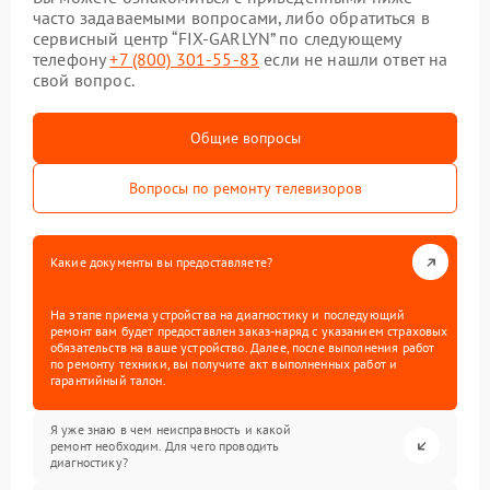
часто задаваемыми вопросами, либо обратиться в
сервисный центр “FIX-GARLYN” по следующему
телефону
+7 (800) 301-55-83
если не нашли ответ на
свой вопрос.
Общие вопросы
Вопросы по ремонту телевизоров
Какие документы вы предоставляете?
На этапе приема устройства на диагностику и последующий
ремонт вам будет предоставлен заказ-наряд с указанием страховых
обязательств на ваше устройство. Далее, после выполнения работ
по ремонту техники, вы получите акт выполненных работ и
гарантийный талон.
Я уже знаю в чем неисправность и какой
ремонт необходим. Для чего проводить
диагностику?