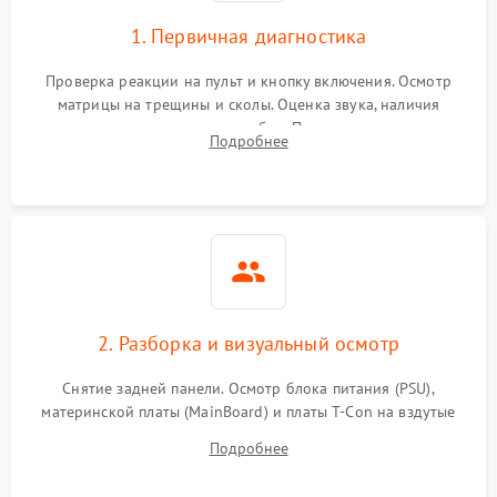
1. Первичная диагностика
Проверка реакции на пульт и кнопку включения. Осмотр
матрицы на трещины и сколы. Оценка звука, наличия
подсветки и индикаторов ошибок. Подключение тестовых
Подробнее
источников сигнала для выявления симптомов поломки.
2. Разборка и визуальный осмотр
Снятие задней панели. Осмотр блока питания (PSU),
материнской платы (MainBoard) и платы T-Con на вздутые
конденсаторы, прогары, окисления и микротрещины.
Подробнее
Проверка надежности фиксации и целостности шлейфов.