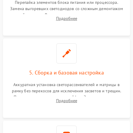
Перепайка элементов блока питания или процессора.
Замена выгоревших светодиодов со сложным демонтажом
хрупкой матрицы. Восстановление поврежденных дорожек,
Подробнее
прошивка микросхем памяти EEPROM
5. Сборка и базовая настройка
Аккуратная установка светорассеивателей и матрицы в
рамку без перекосов для исключения засветов и трещин.
Подключение внутренних шлейфов. Закрытие корпуса.
Подробнее
Сброс настроек и обновление программного обеспечения.