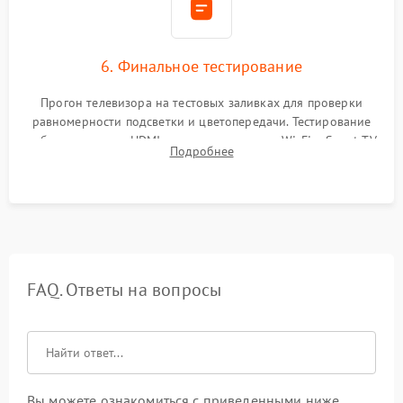
6. Финальное тестирование
Прогон телевизора на тестовых заливках для проверки
равномерности подсветки и цветопередачи. Тестирование
работы разъемов HDMI, динамиков, модуля Wi-Fi и Smart TV
Подробнее
в рабочем режиме в течение нескольких часов.
FAQ. Ответы на вопросы
Вы можете ознакомиться с приведенными ниже