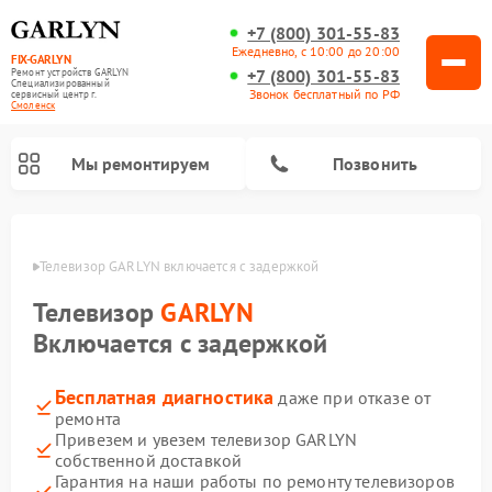
+7 (800) 301-55-83
Ежедневно, с 10:00 до 20:00
FIX-GARLYN
+7 (800) 301-55-83
Ремонт устройств GARLYN
Специализированный
Звонок бесплатный по РФ
cервисный центр г.
Смоленск
Мы ремонтируем
Позвонить
енске
Телевизор GARLYN включается с задержкой
Телевизор
GARLYN
Включается с задержкой
Бесплатная диагностика
даже при отказе от
ремонта
Привезем и увезем телевизор GARLYN
собственной доставкой
Ремонт вертикальных пылесосов GARLYN
Ремонт микроволновых печей GARLYN
Ремонт винных шкафов GARLYN
Ремонт роботов-стеклоочистителей GARLYN
Ремонт климатических комплексов GARLYN
Ремонт роботов-пылесосов GARLYN
Ремонт посудомоечных машин GARLYN
Ремонт парогенераторов GARLYN
Гарантия на наши работы по ремонту телевизоров