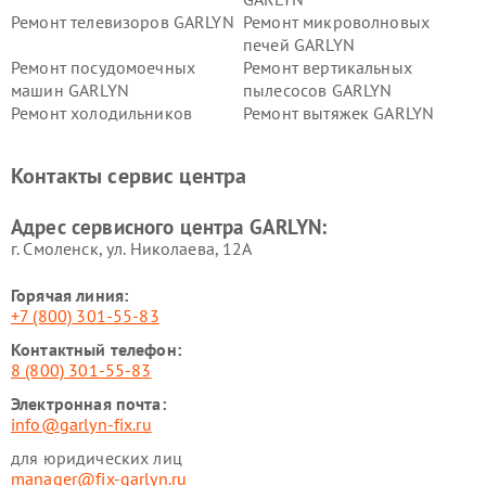
Ремонт телевизоров GARLYN
Ремонт микроволновых
печей GARLYN
Ремонт посудомоечных
Ремонт вертикальных
машин GARLYN
пылесосов GARLYN
Ремонт холодильников
Ремонт вытяжек GARLYN
GARLYN
Ремонт роботов-
Ремонт кондиционеров
Контакты сервис центра
стеклоочистителей GARLYN
GARLYN
Ремонт парогенераторов
Ремонт проекторов GARLYN
Адрес сервисного центра GARLYN:
GARLYN
г. Смоленск, ул. Николаева, 12А
Горячая линия:
+7 (800) 301-55-83
Контактный телефон:
8 (800) 301-55-83
Электронная почта:
info@garlyn-fix.ru
для юридических лиц
manager@fix-garlyn.ru