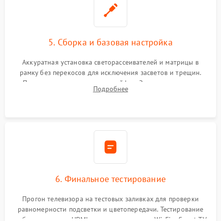
5. Сборка и базовая настройка
Аккуратная установка светорассеивателей и матрицы в
рамку без перекосов для исключения засветов и трещин.
Подключение внутренних шлейфов. Закрытие корпуса.
Подробнее
Сброс настроек и обновление программного обеспечения.
6. Финальное тестирование
Прогон телевизора на тестовых заливках для проверки
равномерности подсветки и цветопередачи. Тестирование
работы разъемов HDMI, динамиков, модуля Wi-Fi и Smart TV