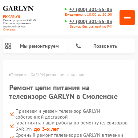
+7 (800) 301-55-83
Ежедневно, с 10:00 до 20:00
FIX-GARLYN
+7 (800) 301-55-83
Ремонт устройств GARLYN
Специализированный
Звонок бесплатный по РФ
cервисный центр г.
Смоленск
Мы ремонтируем
Позвонить
енске
Телевизор GARLYN ремонт цепи питания
Ремонт цепи питания на
телевизоре GARLYN в Смоленске
Привезем и увезем телевизор GARLYN
собственной доставкой
Гарантия на наши работы по ремонту телевизоров
до 3-х лет
GARLYN
Ремонт вертикальных пылесосов GARLYN
Ремонт микроволновых печей GARLYN
Ремонт винных шкафов GARLYN
Ремонт роботов-стеклоочистителей GARLYN
Ремонт климатических комплексов GARLYN
Ремонт роботов-пылесосов GARLYN
Ремонт посудомоечных машин GARLYN
Ремонт парогенераторов GARLYN
Срочный ремонт телевизоров GARLYN в течении