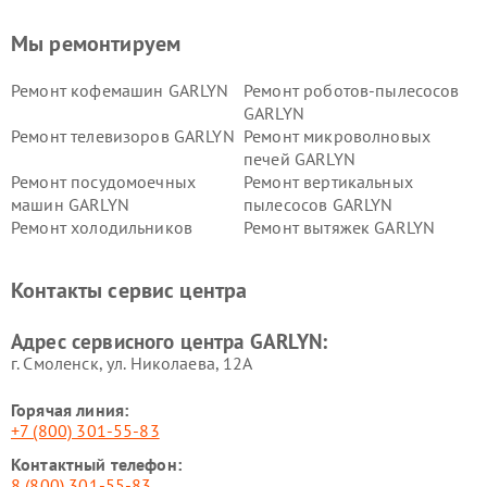
Мы ремонтируем
Ремонт кофемашин GARLYN
Ремонт роботов-пылесосов
GARLYN
Ремонт телевизоров GARLYN
Ремонт микроволновых
печей GARLYN
Ремонт посудомоечных
Ремонт вертикальных
машин GARLYN
пылесосов GARLYN
Ремонт холодильников
Ремонт вытяжек GARLYN
GARLYN
Ремонт роботов-
Ремонт кондиционеров
Контакты сервис центра
стеклоочистителей GARLYN
GARLYN
Ремонт парогенераторов
Ремонт проекторов GARLYN
Адрес сервисного центра GARLYN:
GARLYN
г. Смоленск, ул. Николаева, 12А
Горячая линия:
+7 (800) 301-55-83
Контактный телефон:
8 (800) 301-55-83