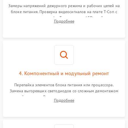
Замеры напряжений дежурного режима и рабочих цепей на
блоке питания. Проверка видеосигналов на плате T-Con с
помощью осциллографа. Тестирование LED-драйвера и
Подробнее
светодиодных планок подсветки мультиметром.
4. Компонентный и модульный ремонт
Перепайка элементов блока питания или процессора.
Замена выгоревших светодиодов со сложным демонтажом
хрупкой матрицы. Восстановление поврежденных дорожек,
Подробнее
прошивка микросхем памяти EEPROM