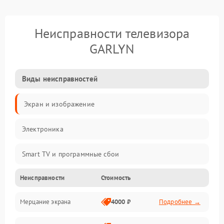
Неисправности телевизора
GARLYN
Виды неисправностей
Экран и изображение
Электроника
Smart TV и программные сбои
Неисправности
Стоимость
Питание и запуск
Мерцание экрана
4000 ₽
Подробнее →
Подсветка и LED-модули