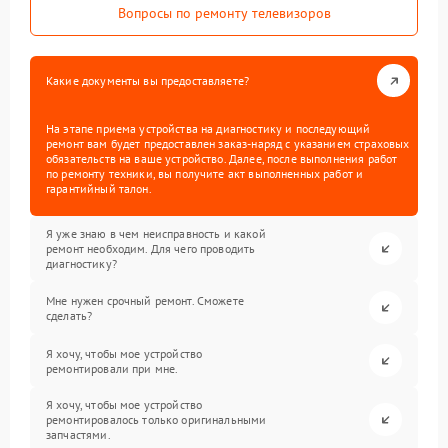
Вопросы по ремонту телевизоров
Какие документы вы предоставляете?
На этапе приема устройства на диагностику и последующий
ремонт вам будет предоставлен заказ-наряд с указанием страховых
обязательств на ваше устройство. Далее, после выполнения работ
по ремонту техники, вы получите акт выполненных работ и
гарантийный талон.
Я уже знаю в чем неисправность и какой
ремонт необходим. Для чего проводить
диагностику?
Мне нужен срочный ремонт. Сможете
сделать?
Я хочу, чтобы мое устройство
ремонтировали при мне.
Я хочу, чтобы мое устройство
ремонтировалось только оригинальными
запчастями.