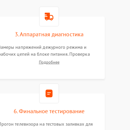
3. Аппаратная диагностика
Замеры напряжений дежурного режима и
рабочих цепей на блоке питания. Проверка
видеосигналов на плате T-Con с помощью
Подробнее
осциллографа. Тестирование LED-драйвера и
светодиодных планок подсветки мультиметром.
6. Финальное тестирование
Прогон телевизора на тестовых заливках для