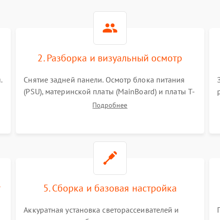
2. Разборка и визуальный осмотр
.
Снятие задней панели. Осмотр блока питания
(PSU), материнской платы (MainBoard) и платы T-
Con на вздутые конденсаторы, прогары,
Подробнее
окисления и микротрещины. Проверка
надежности фиксации и целостности шлейфов.
т
5. Сборка и базовая настройка
Аккуратная установка светорассеивателей и