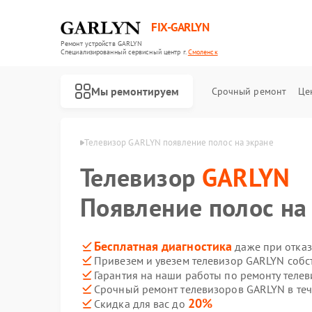
FIX-GARLYN
Ремонт устройств GARLYN
Специализированный cервисный центр г.
Смоленск
Мы ремонтируем
Срочный ремонт
Це
GARLYN в Смоленске
Телевизор GARLYN появление полос на экране
Телевизор
GARLYN
Появление полос на
Бесплатная диагностика
даже при отказ
Привезем и увезем телевизор GARLYN собс
Гарантия на наши работы по ремонту тел
Срочный ремонт телевизоров GARLYN в теч
20%
Скидка для вас до
Ремонт роботов-пылесосов GARLYN
Ремонт микроволновых печей GARLYN
Ремонт посудомоечных машин GARLYN
Ремонт вертикальных пылесосов GARLYN
Ремонт холодильников GARLYN
Ремонт роботов-стеклоочистителей GARLYN
Ремонт кондиционеров GARLYN
Ремонт парогенераторов GARLYN
Ремонт климатических комплексов GARLYN
Ремонт винных шкафов GARLYN