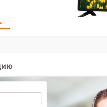
ны
цию