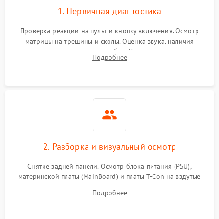
1. Первичная диагностика
Проверка реакции на пульт и кнопку включения. Осмотр
матрицы на трещины и сколы. Оценка звука, наличия
подсветки и индикаторов ошибок. Подключение тестовых
Подробнее
источников сигнала для выявления симптомов поломки.
2. Разборка и визуальный осмотр
Снятие задней панели. Осмотр блока питания (PSU),
материнской платы (MainBoard) и платы T-Con на вздутые
конденсаторы, прогары, окисления и микротрещины.
Подробнее
Проверка надежности фиксации и целостности шлейфов.