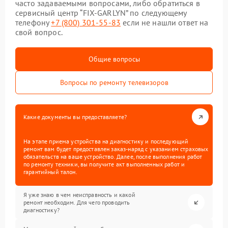
часто задаваемыми вопросами, либо обратиться в
сервисный центр “FIX-GARLYN” по следующему
телефону
+7 (800) 301-55-83
если не нашли ответ на
свой вопрос.
Общие вопросы
Вопросы по ремонту телевизоров
Какие документы вы предоставляете?
На этапе приема устройства на диагностику и последующий
ремонт вам будет предоставлен заказ-наряд с указанием страховых
обязательств на ваше устройство. Далее, после выполнения работ
по ремонту техники, вы получите акт выполненных работ и
гарантийный талон.
Я уже знаю в чем неисправность и какой
ремонт необходим. Для чего проводить
диагностику?