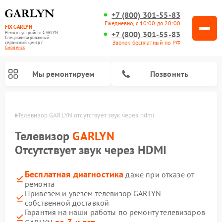
+7 (800) 301-55-83
Ежедневно, с 10:00 до 20:00
FIX-GARLYN
+7 (800) 301-55-83
Ремонт устройств GARLYN
Специализированный
Звонок бесплатный по РФ
cервисный центр г.
Смоленск
Мы ремонтируем
Позвонить
енске
Телевизор GARLYN отсутствует звук через hdmi
Телевизор
GARLYN
Отсутствует звук через HDMI
Бесплатная диагностика
даже при отказе от
ремонта
Привезем и увезем телевизор GARLYN
собственной доставкой
Ремонт вертикальных пылесосов GARLYN
Ремонт микроволновых печей GARLYN
Ремонт винных шкафов GARLYN
Ремонт роботов-стеклоочистителей GARLYN
Ремонт климатических комплексов GARLYN
Ремонт роботов-пылесосов GARLYN
Ремонт посудомоечных машин GARLYN
Ремонт парогенераторов GARLYN
Гарантия на наши работы по ремонту телевизоров