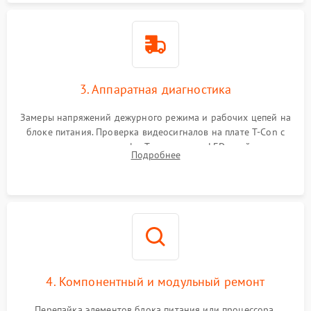
3. Аппаратная диагностика
Замеры напряжений дежурного режима и рабочих цепей на
блоке питания. Проверка видеосигналов на плате T-Con с
помощью осциллографа. Тестирование LED-драйвера и
Подробнее
светодиодных планок подсветки мультиметром.
4. Компонентный и модульный ремонт
Перепайка элементов блока питания или процессора.