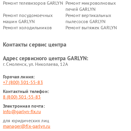
Ремонт телевизоров GARLYN
Ремонт микроволновых
печей GARLYN
Ремонт посудомоечных
Ремонт вертикальных
машин GARLYN
пылесосов GARLYN
Ремонт холодильников
Ремонт вытяжек GARLYN
GARLYN
Ремонт роботов-
Ремонт кондиционеров
Контакты сервис центра
стеклоочистителей GARLYN
GARLYN
Ремонт парогенераторов
Ремонт проекторов GARLYN
Адрес сервисного центра GARLYN:
GARLYN
г. Смоленск, ул. Николаева, 12А
Горячая линия:
+7 (800) 301-55-83
Контактный телефон:
8 (800) 301-55-83
Электронная почта:
info@garlyn-fix.ru
для юридических лиц
manager@fix-garlyn.ru