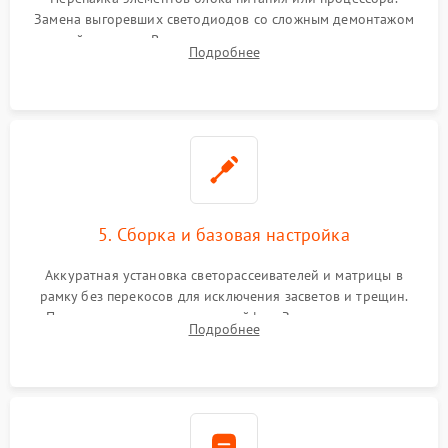
Замена выгоревших светодиодов со сложным демонтажом
хрупкой матрицы. Восстановление поврежденных дорожек,
Подробнее
прошивка микросхем памяти EEPROM
5. Сборка и базовая настройка
Аккуратная установка светорассеивателей и матрицы в
рамку без перекосов для исключения засветов и трещин.
Подключение внутренних шлейфов. Закрытие корпуса.
Подробнее
Сброс настроек и обновление программного обеспечения.