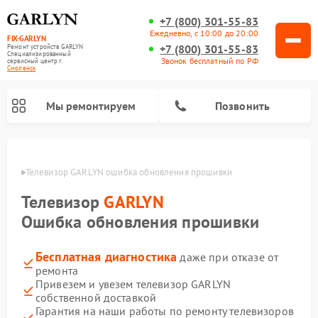
+7 (800) 301-55-83
Ежедневно, с 10:00 до 20:00
FIX-GARLYN
+7 (800) 301-55-83
Ремонт устройств GARLYN
Специализированный
Звонок бесплатный по РФ
cервисный центр г.
Смоленск
Мы ремонтируем
Позвонить
енске
Телевизор GARLYN ошибка обновления прошивки
Телевизор
GARLYN
Ошибка обновления прошивки
Бесплатная диагностика
даже при отказе от
ремонта
Привезем и увезем телевизор GARLYN
собственной доставкой
Ремонт вертикальных пылесосов GARLYN
Ремонт микроволновых печей GARLYN
Ремонт винных шкафов GARLYN
Ремонт роботов-стеклоочистителей GARLYN
Ремонт климатических комплексов GARLYN
Ремонт роботов-пылесосов GARLYN
Ремонт посудомоечных машин GARLYN
Ремонт парогенераторов GARLYN
Гарантия на наши работы по ремонту телевизоров