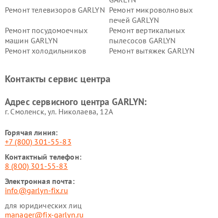
Ремонт телевизоров GARLYN
Ремонт микроволновых
печей GARLYN
Ремонт посудомоечных
Ремонт вертикальных
машин GARLYN
пылесосов GARLYN
Ремонт холодильников
Ремонт вытяжек GARLYN
GARLYN
Ремонт роботов-
Ремонт кондиционеров
Контакты сервис центра
стеклоочистителей GARLYN
GARLYN
Ремонт парогенераторов
Ремонт проекторов GARLYN
Адрес сервисного центра GARLYN:
GARLYN
г. Смоленск, ул. Николаева, 12А
Горячая линия:
+7 (800) 301-55-83
Контактный телефон:
8 (800) 301-55-83
Электронная почта:
info@garlyn-fix.ru
для юридических лиц
manager@fix-garlyn.ru