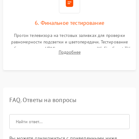
6. Финальное тестирование
Прогон телевизора на тестовых заливках для проверки
равномерности подсветки и цветопередачи. Тестирование
работы разъемов HDMI, динамиков, модуля Wi-Fi и Smart TV
Подробнее
в рабочем режиме в течение нескольких часов.
FAQ. Ответы на вопросы
Вы можете ознакомиться с приведенными ниже