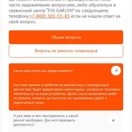
часто задаваемыми вопросами, либо обратиться в
сервисный центр “FIX-GARLYN” по следующему
телефону
+7 (800) 301-55-83
если не нашли ответ на
свой вопрос.
Общие вопросы
Вопросы по ремонту телевизоров
Какие документы вы предоставляете?
На этапе приема устройства на диагностику и последующий
ремонт вам будет предоставлен заказ-наряд с указанием страховых
обязательств на ваше устройство. Далее, после выполнения работ
по ремонту техники, вы получите акт выполненных работ и
гарантийный талон.
Я уже знаю в чем неисправность и какой
ремонт необходим. Для чего проводить
диагностику?