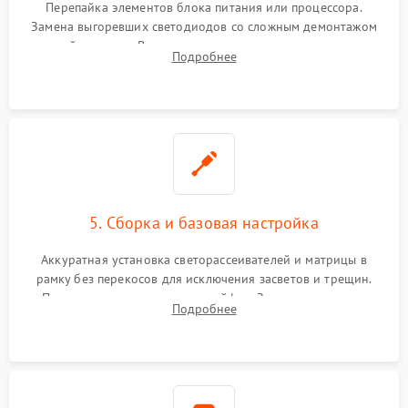
Перепайка элементов блока питания или процессора.
Замена выгоревших светодиодов со сложным демонтажом
хрупкой матрицы. Восстановление поврежденных дорожек,
Подробнее
прошивка микросхем памяти EEPROM
5. Сборка и базовая настройка
Аккуратная установка светорассеивателей и матрицы в
рамку без перекосов для исключения засветов и трещин.
Подключение внутренних шлейфов. Закрытие корпуса.
Подробнее
Сброс настроек и обновление программного обеспечения.