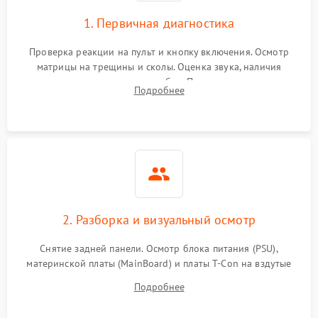
1. Первичная диагностика
Проверка реакции на пульт и кнопку включения. Осмотр
матрицы на трещины и сколы. Оценка звука, наличия
подсветки и индикаторов ошибок. Подключение тестовых
Подробнее
источников сигнала для выявления симптомов поломки.
2. Разборка и визуальный осмотр
Снятие задней панели. Осмотр блока питания (PSU),
материнской платы (MainBoard) и платы T-Con на вздутые
конденсаторы, прогары, окисления и микротрещины.
Подробнее
Проверка надежности фиксации и целостности шлейфов.