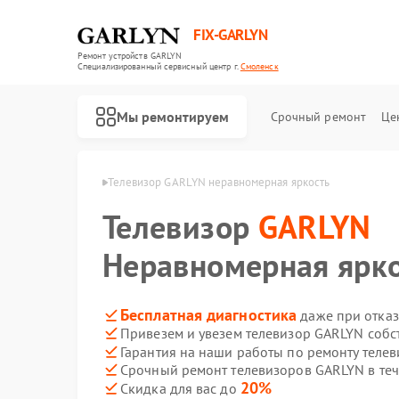
FIX-GARLYN
Ремонт устройств GARLYN
Специализированный cервисный центр г.
Смоленск
Мы ремонтируем
Срочный ремонт
Це
GARLYN в Смоленске
Телевизор GARLYN неравномерная яркость
Телевизор
GARLYN
Неравномерная ярк
Бесплатная диагностика
даже при отказ
Привезем и увезем телевизор GARLYN собс
Гарантия на наши работы по ремонту тел
Срочный ремонт телевизоров GARLYN в теч
20%
Скидка для вас до
Ремонт роботов-пылесосов GARLYN
Ремонт микроволновых печей GARLYN
Ремонт посудомоечных машин GARLYN
Ремонт вертикальных пылесосов GARLYN
Ремонт холодильников GARLYN
Ремонт роботов-стеклоочистителей GARLYN
Ремонт кондиционеров GARLYN
Ремонт парогенераторов GARLYN
Ремонт климатических комплексов GARLYN
Ремонт винных шкафов GARLYN