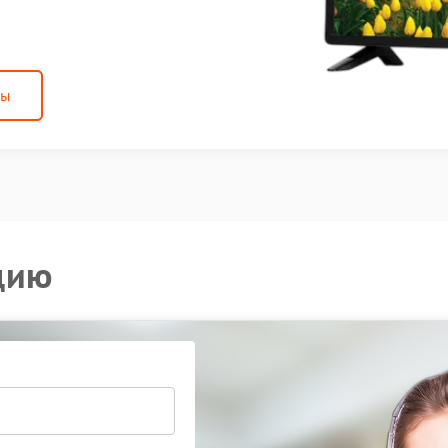
ны
цию