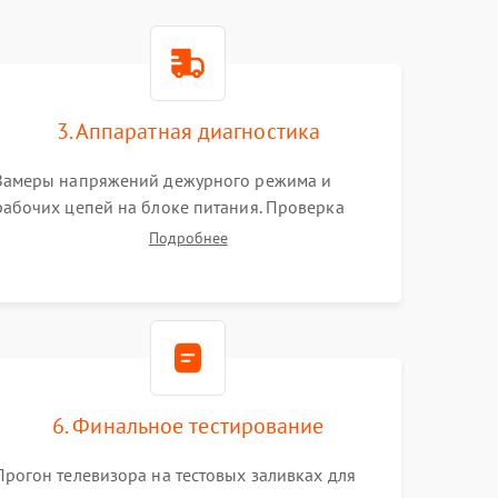
3. Аппаратная диагностика
Замеры напряжений дежурного режима и
рабочих цепей на блоке питания. Проверка
видеосигналов на плате T-Con с помощью
Подробнее
осциллографа. Тестирование LED-драйвера и
светодиодных планок подсветки мультиметром.
6. Финальное тестирование
Прогон телевизора на тестовых заливках для