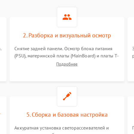
2. Разборка и визуальный осмотр
.
Снятие задней панели. Осмотр блока питания
(PSU), материнской платы (MainBoard) и платы T-
Con на вздутые конденсаторы, прогары,
Подробнее
окисления и микротрещины. Проверка
надежности фиксации и целостности шлейфов.
т
5. Сборка и базовая настройка
Аккуратная установка светорассеивателей и