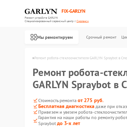
FIX-GARLYN
Ремонт устройств GARLYN
Специализированный cервисный центр г.
Смоленск
Мы ремонтируем
Срочный ремонт
Це
GARLYN в Смоленске
Ремонт робота-стеклоочистителя GARLYN Spraybot в См
Ремонт робота-стек
GARLYN Spraybot в 
от 275 руб.
Стоимость ремонта
Бесплатная диагностика
даже при отказ
Привезем и увезем робота-стеклоочистите
Гарантия на наши работы по ремонту робо
до 3-х лет
Spraybot
Ремонт роботов-пылесосов GARLYN
Ремонт микроволновых печей GARLYN
Ремонт посудомоечных машин GARLYN
Ремонт вертикальных пылесосов GARLYN
Ремонт холодильников GARLYN
Ремонт кондиционеров GARLYN
Ремонт парогенераторов GARLYN
Ремонт климатических комплексов GARLYN
Ремонт винных шкафов GARLYN