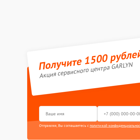
Получите 1500 рубле
Акция сервисного центра GARLYN
Отправляя, Вы соглашаетесь с
политикой конфиденциально