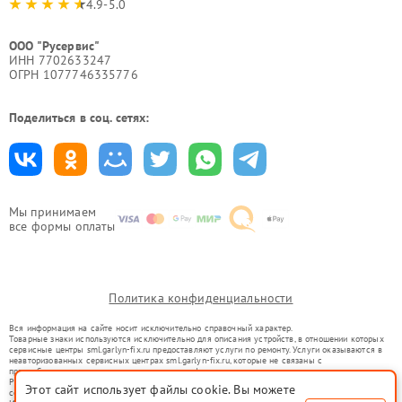
4.9-5.0
ООО "Русервис"
ИНН 7702633247
ОГРН 1077746335776
Поделиться в соц. сетях:
Мы принимаем
все формы оплаты
Политика конфиденциальности
Вся информация на сайте носит исключительно справочный характер.
Товарные знаки используются исключительно для описания устройств, в отношении которых
сервисные центры sml.garlyn-fix.ru предоставляют услуги по ремонту. Услуги оказываются в
неавторизованных сервисных центрах sml.garlyn-fix.ru, которые не связаны с
правообладателями товарных знаков или их официальными представителями.
Ремонт осуществляется для устройств, уже введенных в гражданский оборот в соответствии
Этот сайт использует файлы cookie. Вы можете
со статьей 1487 ГК РФ.