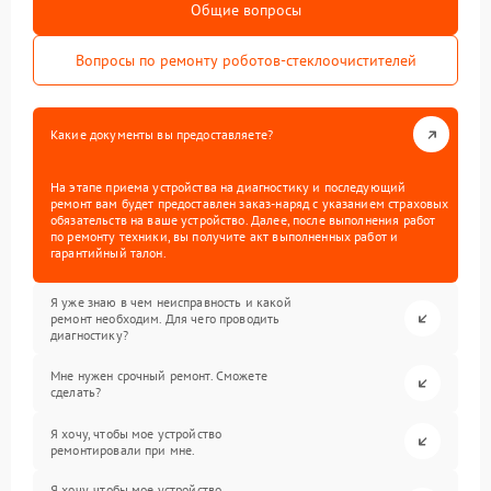
Общие вопросы
Вопросы по ремонту роботов-стеклоочистителей
Какие документы вы предоставляете?
На этапе приема устройства на диагностику и последующий
ремонт вам будет предоставлен заказ-наряд с указанием страховых
обязательств на ваше устройство. Далее, после выполнения работ
по ремонту техники, вы получите акт выполненных работ и
гарантийный талон.
Я уже знаю в чем неисправность и какой
ремонт необходим. Для чего проводить
диагностику?
Мне нужен срочный ремонт. Сможете
сделать?
Я хочу, чтобы мое устройство
ремонтировали при мне.
Я хочу, чтобы мое устройство