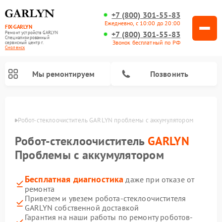
+7 (800) 301-55-83
Ежедневно, с 10:00 до 20:00
FIX-GARLYN
+7 (800) 301-55-83
Ремонт устройств GARLYN
Специализированный
Звонок бесплатный по РФ
cервисный центр г.
Смоленск
Мы ремонтируем
Позвонить
енске
Робот-стеклоочиститель GARLYN проблемы с аккумулятором
Робот-стеклоочиститель
GARLYN
Проблемы с аккумулятором
Бесплатная диагностика
даже при отказе от
ремонта
Привезем и увезем робота-стеклоочистителя
GARLYN собственной доставкой
Ремонт посудомоечных машин GARLYN
Ремонт винных шкафов GARLYN
Ремонт климатических комплексов GARLYN
Ремонт вертикальных пылесосов GARLYN
Ремонт роботов-пылесосов GARLYN
Ремонт микроволновых печей GARLYN
Ремонт парогенераторов GARLYN
Гарантия на наши работы по ремонту роботов-