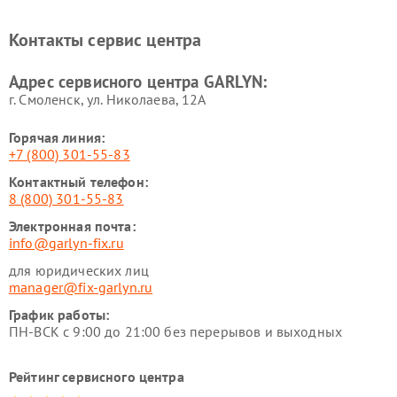
GARLYN
Ремонт роботов-
Ремонт кондиционеров
Контакты сервис центра
стеклоочистителей GARLYN
GARLYN
Ремонт парогенераторов
Ремонт проекторов GARLYN
Адрес сервисного центра GARLYN:
GARLYN
г. Смоленск, ул. Николаева, 12А
Горячая линия:
+7 (800) 301-55-83
Контактный телефон:
8 (800) 301-55-83
Электронная почта:
info@garlyn-fix.ru
для юридических лиц
manager@fix-garlyn.ru
График работы:
ПН-ВСК с 9:00 до 21:00 без перерывов и выходных
Рейтинг сервисного центра