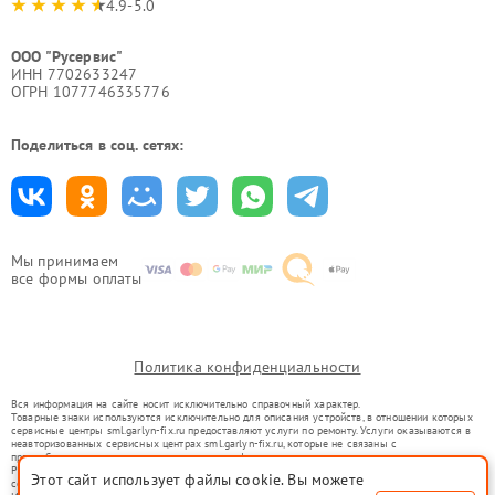
4.9-5.0
ООО "Русервис"
ИНН 7702633247
ОГРН 1077746335776
Поделиться в соц. сетях:
Мы принимаем
все формы оплаты
Политика конфиденциальности
Вся информация на сайте носит исключительно справочный характер.
Товарные знаки используются исключительно для описания устройств, в отношении которых
сервисные центры sml.garlyn-fix.ru предоставляют услуги по ремонту. Услуги оказываются в
неавторизованных сервисных центрах sml.garlyn-fix.ru, которые не связаны с
правообладателями товарных знаков или их официальными представителями.
Ремонт осуществляется для устройств, уже введенных в гражданский оборот в соответствии
Этот сайт использует файлы cookie. Вы можете
со статьей 1487 ГК РФ.