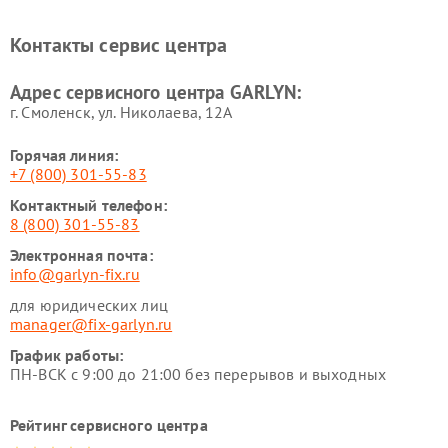
GARLYN
Ремонт роботов-
Ремонт кондиционеров
Контакты сервис центра
стеклоочистителей GARLYN
GARLYN
Ремонт парогенераторов
Ремонт проекторов GARLYN
Адрес сервисного центра GARLYN:
GARLYN
г. Смоленск, ул. Николаева, 12А
Горячая линия:
+7 (800) 301-55-83
Контактный телефон:
8 (800) 301-55-83
Электронная почта:
info@garlyn-fix.ru
для юридических лиц
manager@fix-garlyn.ru
График работы:
ПН-ВСК с 9:00 до 21:00 без перерывов и выходных
Рейтинг сервисного центра