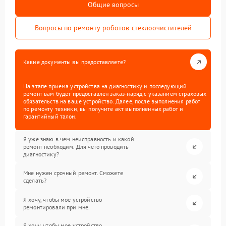
Общие вопросы
Вопросы по ремонту роботов-стеклоочистителей
Какие документы вы предоставляете?
На этапе приема устройства на диагностику и последующий
ремонт вам будет предоставлен заказ-наряд с указанием страховых
обязательств на ваше устройство. Далее, после выполнения работ
по ремонту техники, вы получите акт выполненных работ и
гарантийный талон.
Я уже знаю в чем неисправность и какой
ремонт необходим. Для чего проводить
диагностику?
Мне нужен срочный ремонт. Сможете
сделать?
Я хочу, чтобы мое устройство
ремонтировали при мне.
Я хочу, чтобы мое устройство