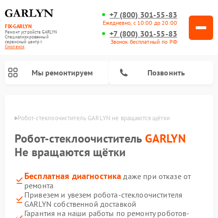
+7 (800) 301-55-83
Ежедневно, с 10:00 до 20:00
FIX-GARLYN
+7 (800) 301-55-83
Ремонт устройств GARLYN
Специализированный
Звонок бесплатный по РФ
cервисный центр г.
Смоленск
Мы ремонтируем
Позвонить
енске
Робот-стеклоочиститель GARLYN не вращаются щётки
Робот-стеклоочиститель
GARLYN
Не вращаются щётки
Бесплатная диагностика
даже при отказе от
ремонта
Привезем и увезем робота-стеклоочистителя
GARLYN собственной доставкой
Ремонт посудомоечных машин GARLYN
Ремонт винных шкафов GARLYN
Ремонт климатических комплексов GARLYN
Ремонт вертикальных пылесосов GARLYN
Ремонт роботов-пылесосов GARLYN
Ремонт микроволновых печей GARLYN
Ремонт парогенераторов GARLYN
Гарантия на наши работы по ремонту роботов-