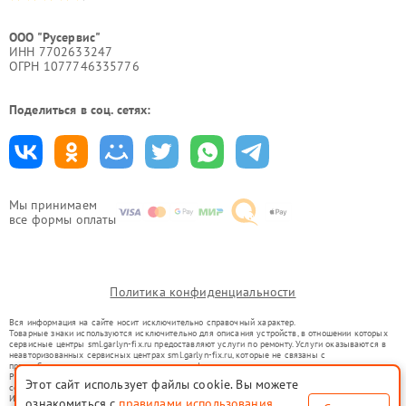
ООО "Русервис"
ИНН 7702633247
ОГРН 1077746335776
Поделиться в соц. сетях:
Мы принимаем
все формы оплаты
Политика конфиденциальности
Вся информация на сайте носит исключительно справочный характер.
Товарные знаки используются исключительно для описания устройств, в отношении которых
сервисные центры sml.garlyn-fix.ru предоставляют услуги по ремонту. Услуги оказываются в
неавторизованных сервисных центрах sml.garlyn-fix.ru, которые не связаны с
правообладателями товарных знаков или их официальными представителями.
Ремонт осуществляется для устройств, уже введенных в гражданский оборот в соответствии
Этот сайт использует файлы cookie. Вы можете
со статьей 1487 ГК РФ.
Использование товарных знаков не преследует цели индивидуализации услуг или введения
ознакомиться с
правилами использования