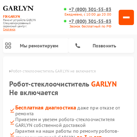
+7 (800) 301-55-83
Ежедневно, с 10:00 до 20:00
FIX-GARLYN
+7 (800) 301-55-83
Ремонт устройств GARLYN
Специализированный
Звонок бесплатный по РФ
cервисный центр г.
Смоленск
Мы ремонтируем
Позвонить
енске
Робот-стеклоочиститель GARLYN не включается
Робот-стеклоочиститель
GARLYN
Не включается
Бесплатная диагностика
даже при отказе от
ремонта
Привезем и увезем робота-стеклоочистителя
GARLYN собственной доставкой
Ремонт посудомоечных машин GARLYN
Ремонт винных шкафов GARLYN
Ремонт климатических комплексов GARLYN
Ремонт вертикальных пылесосов GARLYN
Ремонт роботов-пылесосов GARLYN
Ремонт микроволновых печей GARLYN
Ремонт парогенераторов GARLYN
Гарантия на наши работы по ремонту роботов-