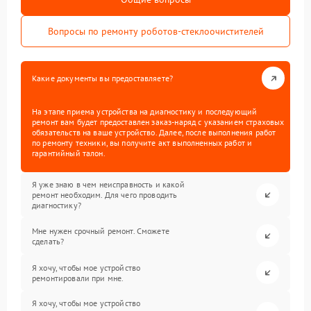
Вопросы по ремонту роботов-стеклоочистителей
Какие документы вы предоставляете?
На этапе приема устройства на диагностику и последующий
ремонт вам будет предоставлен заказ-наряд с указанием страховых
обязательств на ваше устройство. Далее, после выполнения работ
по ремонту техники, вы получите акт выполненных работ и
гарантийный талон.
Я уже знаю в чем неисправность и какой
ремонт необходим. Для чего проводить
диагностику?
Мне нужен срочный ремонт. Сможете
сделать?
Я хочу, чтобы мое устройство
ремонтировали при мне.
Я хочу, чтобы мое устройство