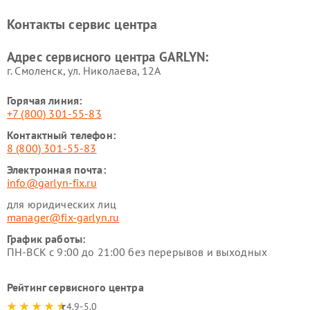
Ремонт роботов-
Ремонт кондиционеров
Контакты сервис центра
стеклоочистителей GARLYN
GARLYN
Ремонт парогенераторов
Ремонт проекторов GARLYN
Адрес сервисного центра GARLYN:
GARLYN
г. Смоленск, ул. Николаева, 12А
Горячая линия:
+7 (800) 301-55-83
Контактный телефон:
8 (800) 301-55-83
Электронная почта:
info@garlyn-fix.ru
для юридических лиц
manager@fix-garlyn.ru
График работы:
ПН-ВСК с 9:00 до 21:00 без перерывов и выходных
Рейтинг сервисного центра
4.9-5.0