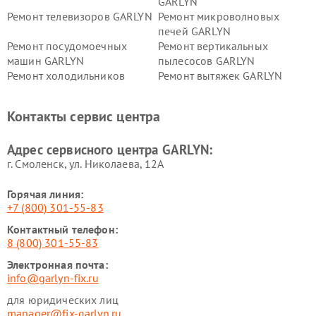
GARLYN
Ремонт телевизоров GARLYN
Ремонт микроволновых
печей GARLYN
Ремонт посудомоечных
Ремонт вертикальных
машин GARLYN
пылесосов GARLYN
Ремонт холодильников
Ремонт вытяжек GARLYN
GARLYN
Ремонт роботов-
Ремонт кондиционеров
Контакты сервис центра
стеклоочистителей GARLYN
GARLYN
Ремонт парогенераторов
Ремонт проекторов GARLYN
Адрес сервисного центра GARLYN:
GARLYN
г. Смоленск, ул. Николаева, 12А
Горячая линия:
+7 (800) 301-55-83
Контактный телефон:
8 (800) 301-55-83
Электронная почта:
info@garlyn-fix.ru
для юридических лиц
manager@fix-garlyn.ru