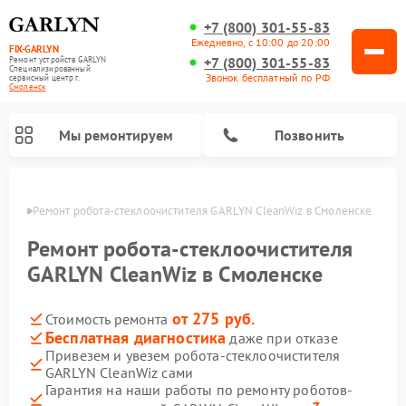
+7 (800) 301-55-83
Ежедневно, с 10:00 до 20:00
FIX-GARLYN
+7 (800) 301-55-83
Ремонт устройств GARLYN
Специализированный
Звонок бесплатный по РФ
cервисный центр г.
Смоленск
Мы ремонтируем
Позвонить
енске
Ремонт робота-стеклоочистителя GARLYN CleanWiz в Смоленске
Ремонт робота-стеклоочистителя
GARLYN CleanWiz в Смоленске
от 275 руб.
Стоимость ремонта
Бесплатная диагностика
даже при отказе
Привезем и увезем робота-стеклоочистителя
GARLYN CleanWiz сами
Ремонт посудомоечных машин GARLYN
Ремонт винных шкафов GARLYN
Ремонт климатических комплексов GARLYN
Ремонт вертикальных пылесосов GARLYN
Ремонт роботов-пылесосов GARLYN
Ремонт микроволновых печей GARLYN
Ремонт парогенераторов GARLYN
Гарантия на наши работы по ремонту роботов-