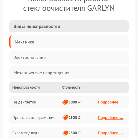
стеклоочистителя GARLYN
Виды неисправностей
Механика
Электропитание
Механические повреждения
Неисправности
Стоимость
Электроника
Не двигается
3000 ₽
Подробнее →
Управление
Прерывистое движение
2500 ₽
Подробнее →
Электрика
Скрежет / шум
2500 ₽
Подробнее →
Программное обеспечение