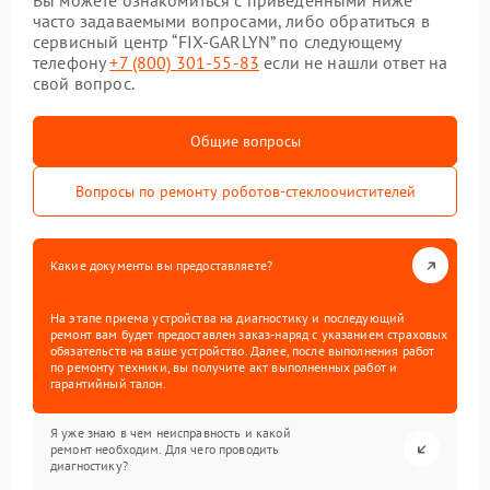
Вы можете ознакомиться с приведенными ниже
часто задаваемыми вопросами, либо обратиться в
сервисный центр “FIX-GARLYN” по следующему
телефону
+7 (800) 301-55-83
если не нашли ответ на
свой вопрос.
Общие вопросы
Вопросы по ремонту роботов-стеклоочистителей
Какие документы вы предоставляете?
На этапе приема устройства на диагностику и последующий
ремонт вам будет предоставлен заказ-наряд с указанием страховых
обязательств на ваше устройство. Далее, после выполнения работ
по ремонту техники, вы получите акт выполненных работ и
гарантийный талон.
Я уже знаю в чем неисправность и какой
ремонт необходим. Для чего проводить
диагностику?