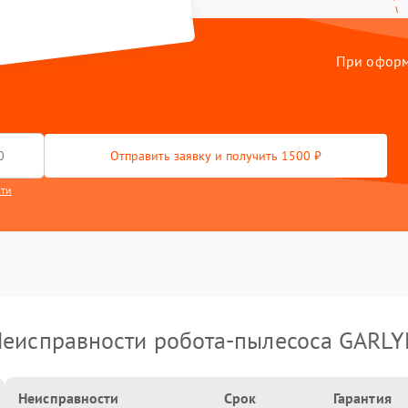
При оформл
Отправить заявку и получить 1500 ₽
сти
еисправности робота-пылесоса GARL
Неисправности
Срок
Гарантия