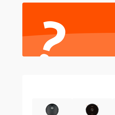
Проблемы с механикой
?
Батарея
Режим работы
Программные сбои