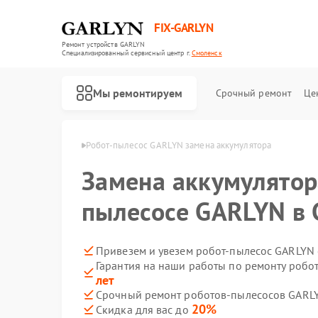
FIX-GARLYN
Ремонт устройств GARLYN
Специализированный cервисный центр г.
Смоленск
Мы ремонтируем
Срочный ремонт
Це
GARLYN в Смоленске
Робот-пылесос GARLYN замена аккумулятора
Замена аккумулятор
пылесосе GARLYN в 
Привезем и увезем робот-пылесос GARLYN 
Гарантия на наши работы по ремонту роб
лет
Срочный ремонт роботов-пылесосов GARLY
20%
Скидка для вас до
Ремонт микроволновых печей GARLYN
Ремонт посудомоечных машин GARLYN
Ремонт вертикальных пылесосов GARLYN
Ремонт холодильников GARLYN
Ремонт роботов-стеклоочистителей GARLYN
Ремонт кондиционеров GARLYN
Ремонт парогенераторов GARLYN
Ремонт климатических комплексов GARLYN
Ремонт винных шкафов GARLYN