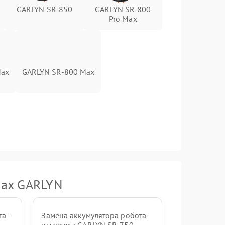
GARLYN SR-850
GARLYN SR-800
Pro Max
Max
GARLYN SR-800 Max
сах GARLYN
та-
Замена аккумулятора робота-
пылесоса GARLYN SR-750