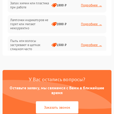
Неисправность резервуаров и систем подачи воды
Запах химии или пластика
1800 ₽
Подробнее →
при работе
Проблемы с механикой
Лампочки индикаторов не
горят или мигают
2000 ₽
Подробнее →
Батарея
некорректно
Режим работы
Пыль или волосы
застревают в щетках
1500 ₽
Подробнее →
слишком часто
Программные сбои
У Вас остались вопросы?
Оставьте заявку, мы свяжемся с Вами в ближайшее
время
Заказать звонок