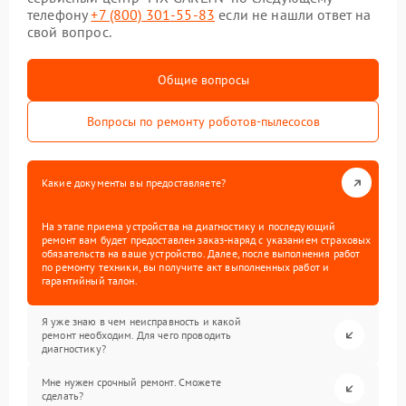
телефону
+7 (800) 301-55-83
если не нашли ответ на
свой вопрос.
Общие вопросы
Вопросы по ремонту роботов-пылесосов
Какие документы вы предоставляете?
На этапе приема устройства на диагностику и последующий
ремонт вам будет предоставлен заказ-наряд с указанием страховых
обязательств на ваше устройство. Далее, после выполнения работ
по ремонту техники, вы получите акт выполненных работ и
гарантийный талон.
Я уже знаю в чем неисправность и какой
ремонт необходим. Для чего проводить
диагностику?
Мне нужен срочный ремонт. Сможете
сделать?