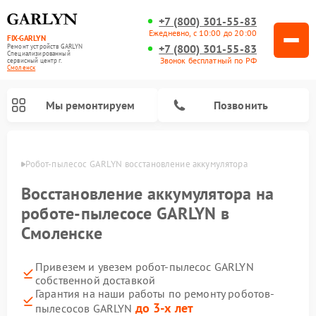
+7 (800) 301-55-83
Ежедневно, с 10:00 до 20:00
FIX-GARLYN
+7 (800) 301-55-83
Ремонт устройств GARLYN
Специализированный
Звонок бесплатный по РФ
cервисный центр г.
Смоленск
Мы ремонтируем
Позвонить
енске
Робот-пылесос GARLYN восстановление аккумулятора
Восстановление аккумулятора на
роботе-пылесосе GARLYN в
Смоленске
Привезем и увезем робот-пылесос GARLYN
собственной доставкой
Гарантия на наши работы по ремонту роботов-
Ремонт вертикальных пылесосов GARLYN
Ремонт микроволновых печей GARLYN
Ремонт винных шкафов GARLYN
Ремонт роботов-стеклоочистителей GARLYN
Ремонт климатических комплексов GARLYN
Ремонт посудомоечных машин GARLYN
Ремонт парогенераторов GARLYN
до 3-х лет
пылесосов GARLYN