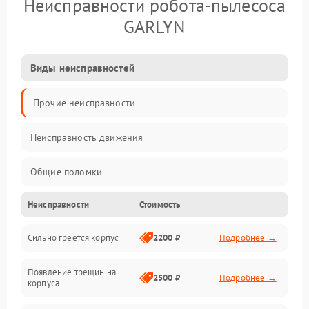
Неисправности робота-пылесоса
GARLYN
Виды неисправностей
Прочие неисправности
Неисправность движения
Общие поломки
Неисправности
Стоимость
Неисправность датчиков
Сильно греется корпус
2200 ₽
Подробнее →
Неисправность программного обеспечения
Появление трещин на
Проблемы с сигналом
2500 ₽
Подробнее →
корпуса