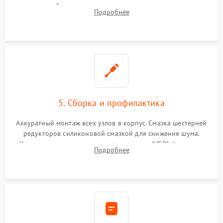
двигателей, изношенного аккумулятора, неисправного
Подробнее
лидара или помпы подачи воды. Восстановление шлейфов и
устранение последствий попадания влаги.
5. Сборка и профилактика
Аккуратный монтаж всех узлов в корпус. Смазка шестерней
редукторов силиконовой смазкой для снижения шума.
Установка новых расходных материалов (HEPA-фильтров,
Подробнее
микрофибры, щеток). Надежная фиксация разъемов и
проверка герметичности водяного контура.