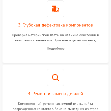
3. Глубокая дефектовка компонентов
Проверка материнской платы на наличие окислений и
выгоревших элементов. Прозвонка цепей питания,
тестирование приводных моторов колес и турбины
Подробнее
всасывания. Оценка состояния оптических и инфракрасных
датчиков, а также механизма лазерного дальномера.
4. Ремонт и замена деталей
Компонентный ремонт системной платы, пайка
поврежденных контактов. Замена вышедших из строя