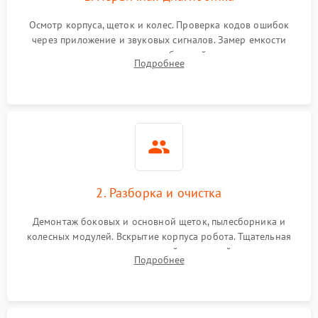
Осмотр корпуса, щеток и колес. Проверка кодов ошибок
через приложение и звуковых сигналов. Замер емкости
аккумулятора и тестирование базовой станции зарядки.
Подробнее
Оценка работы лидара, бампера и датчиков падения для
локализации неисправности.
2. Разборка и очистка
Демонтаж боковых и основной щеток, пылесборника и
колесных модулей. Вскрытие корпуса робота. Тщательная
очистка внутренних полостей, шестерней и плат от
Подробнее
скопившейся пыли, волос и шерсти животных с
использованием сжатого воздуха и щеток.