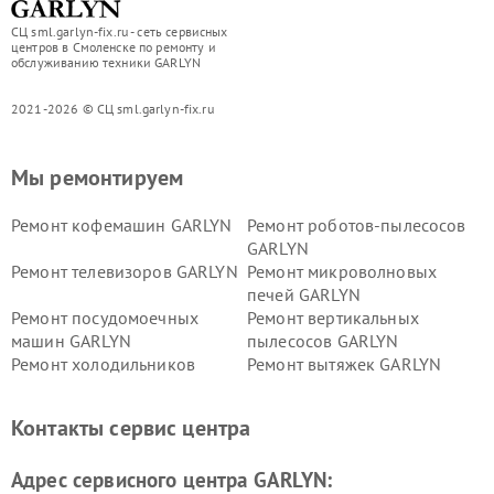
СЦ sml.garlyn-fix.ru - сеть сервисных
центров в Смоленске по ремонту и
обслуживанию техники GARLYN
2021-2026 © СЦ sml.garlyn-fix.ru
Мы ремонтируем
Ремонт кофемашин GARLYN
Ремонт роботов-пылесосов
GARLYN
Ремонт телевизоров GARLYN
Ремонт микроволновых
печей GARLYN
Ремонт посудомоечных
Ремонт вертикальных
машин GARLYN
пылесосов GARLYN
Ремонт холодильников
Ремонт вытяжек GARLYN
GARLYN
Ремонт роботов-
Ремонт кондиционеров
Контакты сервис центра
стеклоочистителей GARLYN
GARLYN
Ремонт парогенераторов
Ремонт проекторов GARLYN
Адрес сервисного центра GARLYN:
GARLYN