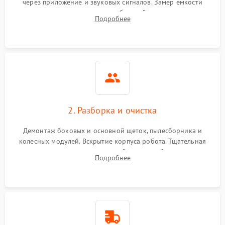
через приложение и звуковых сигналов. Замер емкости
аккумулятора и тестирование базовой станции зарядки.
Подробнее
Оценка работы лидара, бампера и датчиков падения для
локализации неисправности.
2. Разборка и очистка
Демонтаж боковых и основной щеток, пылесборника и
колесных модулей. Вскрытие корпуса робота. Тщательная
очистка внутренних полостей, шестерней и плат от
Подробнее
скопившейся пыли, волос и шерсти животных с
использованием сжатого воздуха и щеток.