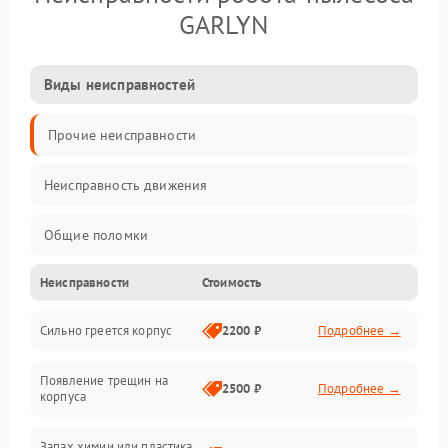
GARLYN
Виды неисправностей
Прочие неисправности
Неисправность движения
Общие поломки
Неисправности
Стоимость
Неисправность датчиков
Сильно греется корпус
2200 ₽
Подробнее →
Неисправность программного обеспечения
Появление трещин на
Проблемы с сигналом
2500 ₽
Подробнее →
корпуса
Неисправность резервуаров и систем подачи воды
Запах химии или пластика