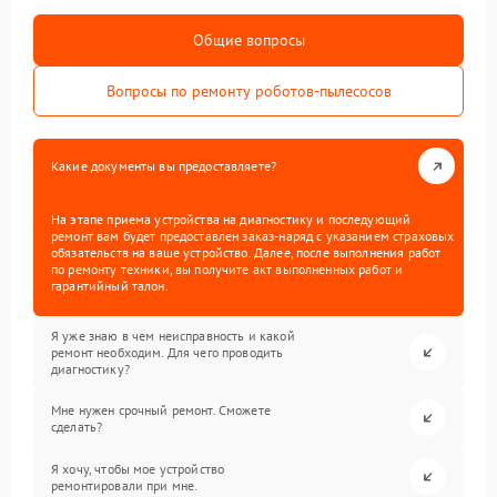
Общие вопросы
Вопросы по ремонту роботов-пылесосов
Какие документы вы предоставляете?
На этапе приема устройства на диагностику и последующий
ремонт вам будет предоставлен заказ-наряд с указанием страховых
обязательств на ваше устройство. Далее, после выполнения работ
по ремонту техники, вы получите акт выполненных работ и
гарантийный талон.
Я уже знаю в чем неисправность и какой
ремонт необходим. Для чего проводить
диагностику?
Мне нужен срочный ремонт. Сможете
сделать?
Я хочу, чтобы мое устройство
ремонтировали при мне.