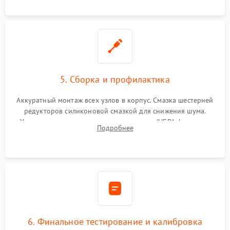
устранение последствий попадания влаги.
5. Сборка и профилактика
Аккуратный монтаж всех узлов в корпус. Смазка шестерней
редукторов силиконовой смазкой для снижения шума.
Установка новых расходных материалов (HEPA-фильтров,
Подробнее
микрофибры, щеток). Надежная фиксация разъемов и
проверка герметичности водяного контура.
6. Финальное тестирование и калибровка