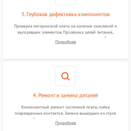
3. Глубокая дефектовка компонентов
Проверка материнской платы на наличие окислений и
выгоревших элементов. Прозвонка цепей питания,
тестирование приводных моторов колес и турбины
Подробнее
всасывания. Оценка состояния оптических и инфракрасных
датчиков, а также механизма лазерного дальномера.
4. Ремонт и замена деталей
Компонентный ремонт системной платы, пайка
поврежденных контактов. Замена вышедших из строя
двигателей, изношенного аккумулятора, неисправного
Подробнее
лидара или помпы подачи воды. Восстановление шлейфов и