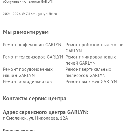
обслуживанию техники GARLYN
2021-2026 © СЦ sml.garlyn-fix.ru
Мы ремонтируем
Ремонт кофемашин GARLYN
Ремонт роботов-пылесосов
GARLYN
Ремонт телевизоров GARLYN
Ремонт микроволновых
печей GARLYN
Ремонт посудомоечных
Ремонт вертикальных
машин GARLYN
пылесосов GARLYN
Ремонт холодильников
Ремонт вытяжек GARLYN
GARLYN
Ремонт роботов-
Ремонт кондиционеров
Контакты сервис центра
стеклоочистителей GARLYN
GARLYN
Ремонт парогенераторов
Ремонт проекторов GARLYN
Адрес сервисного центра GARLYN:
GARLYN
г. Смоленск, ул. Николаева, 12А
Горячая линия: