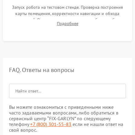
Запуск робота на тестовом стенде. Проверка построения
карты помещения, корректности навигации и обхода
препятствий. Оценка силы всасывания и работы турбины.
Подробнее
Тестирование автоматического возврата на док-станцию и
процесса зарядки.
FAQ. Ответы на вопросы
Вы можете ознакомиться с приведенными ниже
часто задаваемыми вопросами, либо обратиться в
сервисный центр “FIX-GARLYN” по следующему
телефону
+7 (800) 301-55-83
если не нашли ответ на
свой вопрос.