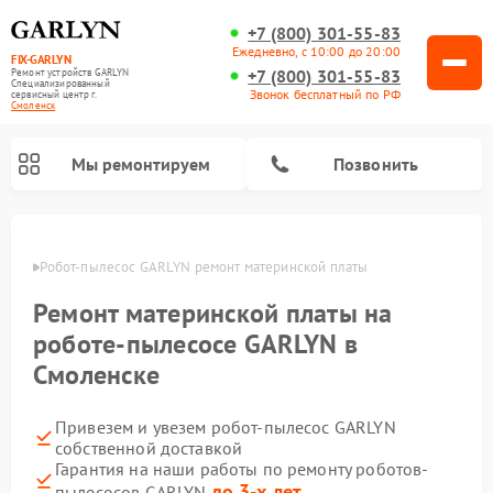
+7 (800) 301-55-83
Ежедневно, с 10:00 до 20:00
FIX-GARLYN
+7 (800) 301-55-83
Ремонт устройств GARLYN
Специализированный
Звонок бесплатный по РФ
cервисный центр г.
Смоленск
Мы ремонтируем
Позвонить
енске
Робот-пылесос GARLYN ремонт материнской платы
Ремонт материнской платы на
роботе-пылесосе GARLYN в
Смоленске
Привезем и увезем робот-пылесос GARLYN
собственной доставкой
Ремонт вертикальных пылесосов GARLYN
Ремонт микроволновых печей GARLYN
Ремонт винных шкафов GARLYN
Ремонт роботов-стеклоочистителей GARLYN
Ремонт климатических комплексов GARLYN
Ремонт посудомоечных машин GARLYN
Ремонт парогенераторов GARLYN
Гарантия на наши работы по ремонту роботов-
до 3-х лет
пылесосов GARLYN