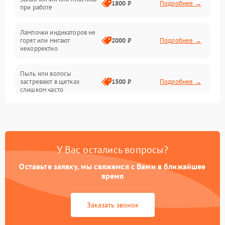
1800 ₽
Подробнее →
при работе
Проблемы с механикой
Лампочки индикаторов не
горят или мигают
2000 ₽
Подробнее →
Батарея
некорректно
Режим работы
Пыль или волосы
застревают в щетках
1500 ₽
Подробнее →
слишком часто
Программные сбои
У Вас остались вопросы?
Оставьте заявку, мы свяжемся с Вами в ближайшее
время
Заказать звонок