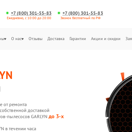
+7 (800) 301-55-83
+7 (800) 301-55-83
Ежедневно, с 10:00 до 20:00
Звонок бесплатный по РФ
ны
О нас
Отзывы
Доставка
Гарантии
Акции и скидки
Зая
LYN
и
е от ремонта
собственной доставкой
до 3-х
отов-пылесосов GARLYN
N в течении часа