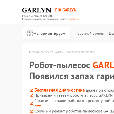
FIX-GARLYN
Ремонт устройств GARLYN
Специализированный cервисный центр г.
Смоленск
Мы ремонтируем
Срочный ремонт
Це
GARLYN в Смоленске
Робот-пылесос GARLYN появился запах гари
Робот-пылесос
GAR
Появился запах гар
Бесплатная диагностика
даже при отказ
Привезем и увезем робот-пылесос GARLYN 
Гарантия на наши работы по ремонту роб
лет
Срочный ремонт роботов-пылесосов GARLY
Ремонт микроволновых печей GARLYN
Ремонт посудомоечных машин GARLYN
Ремонт вертикальных пылесосов GARLYN
Ремонт холодильников GARLYN
Ремонт роботов-стеклоочистителей GARLYN
Ремонт кондиционеров GARLYN
Ремонт парогенераторов GARLYN
Ремонт климатических комплексов GARLYN
Ремонт винных шкафов GARLYN