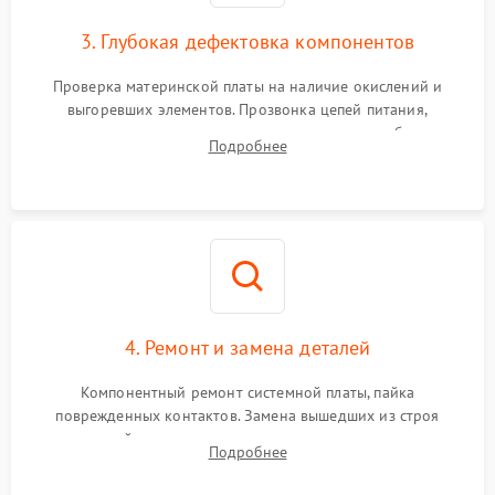
3. Глубокая дефектовка компонентов
Проверка материнской платы на наличие окислений и
выгоревших элементов. Прозвонка цепей питания,
тестирование приводных моторов колес и турбины
Подробнее
всасывания. Оценка состояния оптических и инфракрасных
датчиков, а также механизма лазерного дальномера.
4. Ремонт и замена деталей
Компонентный ремонт системной платы, пайка
поврежденных контактов. Замена вышедших из строя
двигателей, изношенного аккумулятора, неисправного
Подробнее
лидара или помпы подачи воды. Восстановление шлейфов и
устранение последствий попадания влаги.