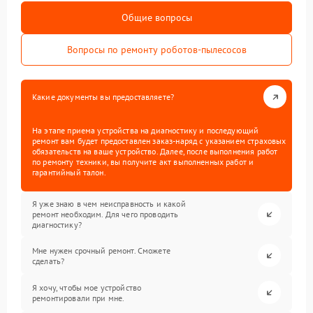
Общие вопросы
Вопросы по ремонту роботов-пылесосов
Какие документы вы предоставляете?
На этапе приема устройства на диагностику и последующий
ремонт вам будет предоставлен заказ-наряд с указанием страховых
обязательств на ваше устройство. Далее, после выполнения работ
по ремонту техники, вы получите акт выполненных работ и
гарантийный талон.
Я уже знаю в чем неисправность и какой
ремонт необходим. Для чего проводить
диагностику?
Мне нужен срочный ремонт. Сможете
сделать?
Я хочу, чтобы мое устройство
ремонтировали при мне.