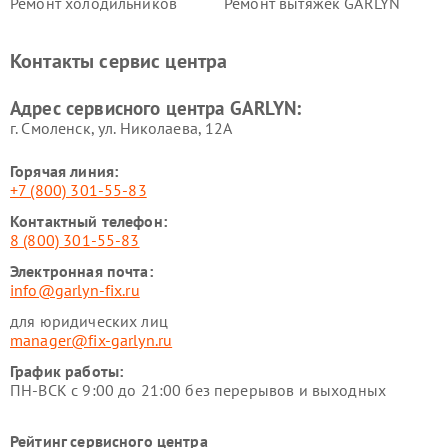
Ремонт холодильников
Ремонт вытяжек GARLYN
GARLYN
Ремонт роботов-
Ремонт кондиционеров
Контакты сервис центра
стеклоочистителей GARLYN
GARLYN
Ремонт парогенераторов
Ремонт проекторов GARLYN
Адрес сервисного центра GARLYN:
GARLYN
г. Смоленск, ул. Николаева, 12А
Горячая линия:
+7 (800) 301-55-83
Контактный телефон:
8 (800) 301-55-83
Электронная почта:
info@garlyn-fix.ru
для юридических лиц
manager@fix-garlyn.ru
График работы:
ПН-ВСК с 9:00 до 21:00 без перерывов и выходных
Рейтинг сервисного центра