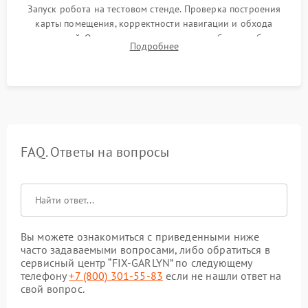
Запуск робота на тестовом стенде. Проверка построения
карты помещения, корректности навигации и обхода
препятствий. Оценка силы всасывания и работы турбины.
Подробнее
Тестирование автоматического возврата на док-станцию и
процесса зарядки.
FAQ. Ответы на вопросы
Вы можете ознакомиться с приведенными ниже
часто задаваемыми вопросами, либо обратиться в
сервисный центр “FIX-GARLYN” по следующему
телефону
+7 (800) 301-55-83
если не нашли ответ на
свой вопрос.