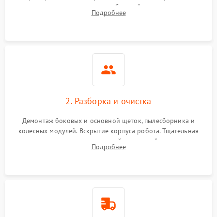
аккумулятора и тестирование базовой станции зарядки.
Подробнее
Оценка работы лидара, бампера и датчиков падения для
локализации неисправности.
2. Разборка и очистка
Демонтаж боковых и основной щеток, пылесборника и
колесных модулей. Вскрытие корпуса робота. Тщательная
очистка внутренних полостей, шестерней и плат от
Подробнее
скопившейся пыли, волос и шерсти животных с
использованием сжатого воздуха и щеток.