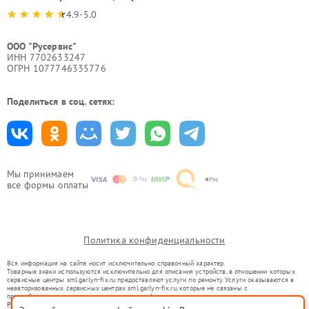
4.9-5.0
ООО "Русервис"
ИНН 7702633247
ОГРН 1077746335776
Поделиться в соц. сетях:
Мы принимаем
все формы оплаты
Политика конфиденциальности
Вся информация на сайте носит исключительно справочный характер.
Товарные знаки используются исключительно для описания устройств, в отношении которых
сервисные центры sml.garlyn-fix.ru предоставляют услуги по ремонту. Услуги оказываются в
неавторизованных сервисных центрах sml.garlyn-fix.ru, которые не связаны с
правообладателями товарных знаков или их официальными представителями.
Ремонт осуществляется для устройств, уже введенных в гражданский оборот в соответствии