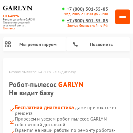
+7 (800) 301-55-83
Ежедневно, с 10:00 до 20:00
FIX-GARLYN
+7 (800) 301-55-83
Ремонт устройств GARLYN
Специализированный
Звонок бесплатный по РФ
cервисный центр г.
Смоленск
Мы ремонтируем
Позвонить
енске
Робот-пылесос GARLYN не видит базу
Робот-пылесос
GARLYN
Не видит базу
Бесплатная диагностика
даже при отказе от
ремонта
Привезем и увезем робот-пылесос GARLYN
собственной доставкой
Ремонт вертикальных пылесосов GARLYN
Ремонт микроволновых печей GARLYN
Ремонт винных шкафов GARLYN
Ремонт роботов-стеклоочистителей GARLYN
Ремонт климатических комплексов GARLYN
Ремонт посудомоечных машин GARLYN
Ремонт парогенераторов GARLYN
Гарантия на наши работы по ремонту роботов-