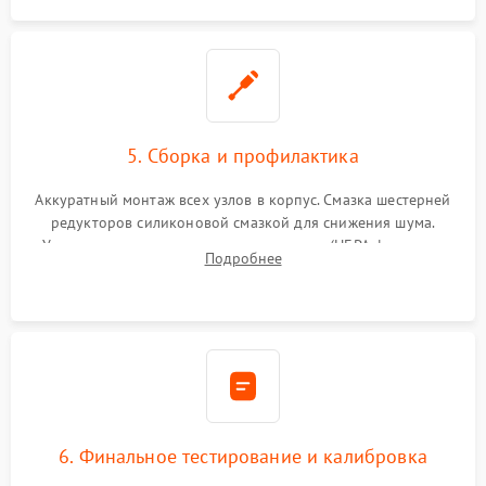
5. Сборка и профилактика
Аккуратный монтаж всех узлов в корпус. Смазка шестерней
редукторов силиконовой смазкой для снижения шума.
Установка новых расходных материалов (HEPA-фильтров,
Подробнее
микрофибры, щеток). Надежная фиксация разъемов и
проверка герметичности водяного контура.
6. Финальное тестирование и калибровка