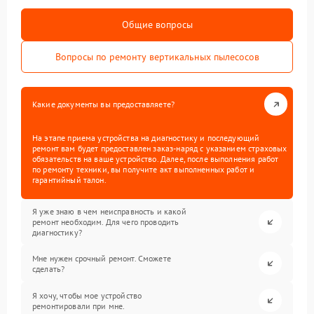
Общие вопросы
Вопросы по ремонту вертикальных пылесосов
Какие документы вы предоставляете?
На этапе приема устройства на диагностику и последующий
ремонт вам будет предоставлен заказ-наряд с указанием страховых
обязательств на ваше устройство. Далее, после выполнения работ
по ремонту техники, вы получите акт выполненных работ и
гарантийный талон.
Я уже знаю в чем неисправность и какой
ремонт необходим. Для чего проводить
диагностику?
Мне нужен срочный ремонт. Сможете
сделать?
Я хочу, чтобы мое устройство
ремонтировали при мне.