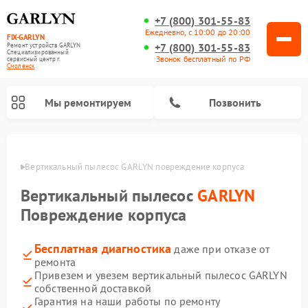
+7 (800) 301-55-83
Ежедневно, с 10:00 до 20:00
FIX-GARLYN
+7 (800) 301-55-83
Ремонт устройств GARLYN
Специализированный
Звонок бесплатный по РФ
cервисный центр г.
Смоленск
Мы ремонтируем
Позвонить
енске
Вертикальный пылесос GARLYN повреждение корпуса
Вертикальный пылесос
GARLYN
Повреждение корпуса
Бесплатная диагностика
даже при отказе от
ремонта
Привезем и увезем вертикальный пылесос GARLYN
собственной доставкой
Ремонт посудомоечных машин GARLYN
Ремонт винных шкафов GARLYN
Ремонт роботов-стеклоочистителей GARLYN
Ремонт климатических комплексов GARLYN
Ремонт роботов-пылесосов GARLYN
Ремонт микроволновых печей GARLYN
Ремонт парогенераторов GARLYN
Гарантия на наши работы по ремонту