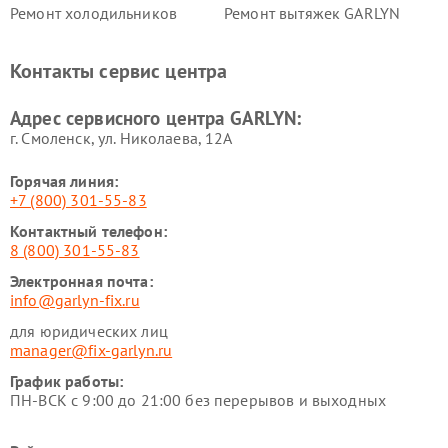
Ремонт холодильников
Ремонт вытяжек GARLYN
GARLYN
Ремонт роботов-
Ремонт кондиционеров
Контакты сервис центра
стеклоочистителей GARLYN
GARLYN
Ремонт парогенераторов
Ремонт проекторов GARLYN
Адрес сервисного центра GARLYN:
GARLYN
г. Смоленск, ул. Николаева, 12А
Горячая линия:
+7 (800) 301-55-83
Контактный телефон:
8 (800) 301-55-83
Электронная почта:
info@garlyn-fix.ru
для юридических лиц
manager@fix-garlyn.ru
График работы:
ПН-ВСК с 9:00 до 21:00 без перерывов и выходных