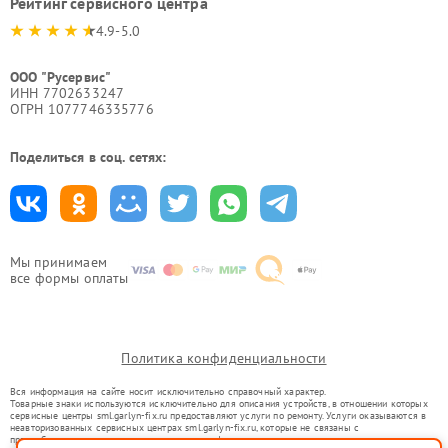
Рейтинг сервисного центра
4.9-5.0
ООО "Русервис"
ИНН 7702633247
ОГРН 1077746335776
Поделиться в соц. сетях:
Мы принимаем
все формы оплаты
Политика конфиденциальности
Вся информация на сайте носит исключительно справочный характер.
Товарные знаки используются исключительно для описания устройств, в отношении которых
сервисные центры sml.garlyn-fix.ru предоставляют услуги по ремонту. Услуги оказываются в
неавторизованных сервисных центрах sml.garlyn-fix.ru, которые не связаны с
правообладателями товарных знаков или их официальными представителями.