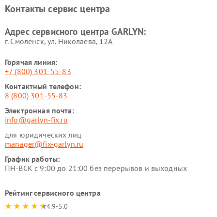
Ремонт роботов-
Ремонт кондиционеров
Контакты сервис центра
стеклоочистителей GARLYN
GARLYN
Ремонт парогенераторов
Ремонт проекторов GARLYN
Адрес сервисного центра GARLYN:
GARLYN
г. Смоленск, ул. Николаева, 12А
Горячая линия:
+7 (800) 301-55-83
Контактный телефон:
8 (800) 301-55-83
Электронная почта:
info@garlyn-fix.ru
для юридических лиц
manager@fix-garlyn.ru
График работы:
ПН-ВСК с 9:00 до 21:00 без перерывов и выходных
Рейтинг сервисного центра
4.9-5.0