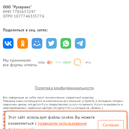
ООО "Русервис"
ИНН 7702633247
ОГРН 1077746335776
Поделиться в соц. сетях:
Мы принимаем
все формы оплаты
Политика конфиденциальности
Вся информация на сайте носит исключительно справочный характер.
Товарные знаки используются исключительно для описания устройств, в отношении которых
сервисные центры sml.garlyn-fix.ru предоставляют услуги по ремонту. Услуги оказываются в
неавторизованных сервисных центрах sml.garlyn-fix.ru, которые не связаны с
правообладателями товарных знаков или их официальными представителями.
Ремонт осуществляется для устройств, уже введенных в гражданский оборот в соответствии
Этот сайт использует файлы cookie. Вы можете
со статьей 1487 ГК РФ.
Использование товарных знаков не преследует цели индивидуализации услуг или введения
ознакомиться с
правилами использования
Согласен
потребителей в заблуждение, а служит для информирования о предоставляемых услугах по
ремонту техники указанных брендов.