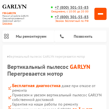
+7 (800) 301-55-83
Ежедневно, с 10:00 до 20:00
FIX-GARLYN
+7 (800) 301-55-83
Ремонт устройств GARLYN
Специализированный
Звонок бесплатный по РФ
cервисный центр г.
Смоленск
Мы ремонтируем
Позвонить
енске
Вертикальный пылесос GARLYN перегревается мотор
Вертикальный пылесос
GARLYN
Перегревается мотор
Бесплатная диагностика
даже при отказе от
ремонта
Привезем и увезем вертикальный пылесос GARLYN
собственной доставкой
Ремонт посудомоечных машин GARLYN
Ремонт винных шкафов GARLYN
Ремонт роботов-стеклоочистителей GARLYN
Ремонт климатических комплексов GARLYN
Ремонт роботов-пылесосов GARLYN
Ремонт микроволновых печей GARLYN
Ремонт парогенераторов GARLYN
Гарантия на наши работы по ремонту