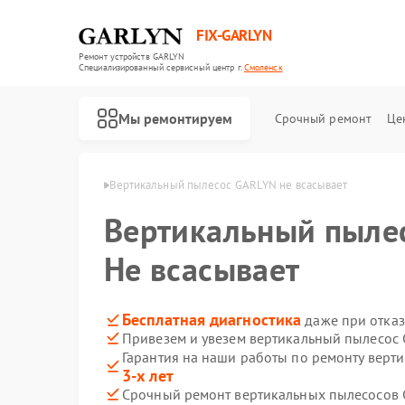
FIX-GARLYN
Ремонт устройств GARLYN
Специализированный cервисный центр г.
Смоленск
Мы ремонтируем
Срочный ремонт
Це
GARLYN в Смоленске
Вертикальный пылесос GARLYN не всасывает
Вертикальный пыле
Не всасывает
Бесплатная диагностика
даже при отказ
Привезем и увезем вертикальный пылесос
Гарантия на наши работы по ремонту вер
3-х лет
Срочный ремонт вертикальных пылесосов 
Ремонт роботов-пылесосов GARLYN
Ремонт микроволновых печей GARLYN
Ремонт посудомоечных машин GARLYN
Ремонт холодильников GARLYN
Ремонт роботов-стеклоочистителей GARLYN
Ремонт кондиционеров GARLYN
Ремонт парогенераторов GARLYN
Ремонт климатических комплексов GARLYN
Ремонт винных шкафов GARLYN