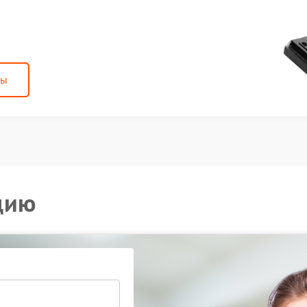
ны
цию