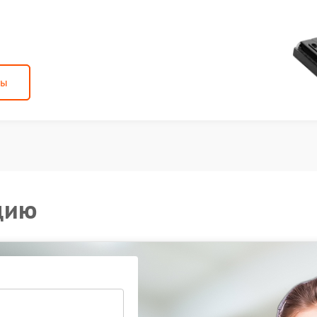
ны
цию