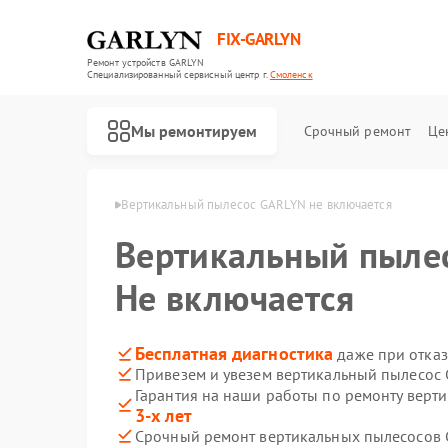
FIX-GARLYN
Ремонт устройств GARLYN
Специализированный cервисный центр г.
Смоленск
Мы ремонтируем
Срочный ремонт
Це
GARLYN в Смоленске
Вертикальный пылесос GARLYN не включается
Вертикальный пыле
Не включается
Бесплатная диагностика
даже при отказ
Привезем и увезем вертикальный пылесос
Гарантия на наши работы по ремонту вер
3-х лет
Срочный ремонт вертикальных пылесосов 
Ремонт роботов-пылесосов GARLYN
Ремонт микроволновых печей GARLYN
Ремонт посудомоечных машин GARLYN
Ремонт холодильников GARLYN
Ремонт роботов-стеклоочистителей GARLYN
Ремонт кондиционеров GARLYN
Ремонт парогенераторов GARLYN
Ремонт климатических комплексов GARLYN
Ремонт винных шкафов GARLYN