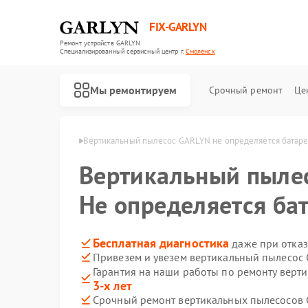
FIX-GARLYN
Ремонт устройств GARLYN
Специализированный cервисный центр г.
Смоленск
Мы ремонтируем
Срочный ремонт
Це
GARLYN в Смоленске
Вертикальный пылесос GARLYN не определяется батар
Вертикальный пыле
Не определяется ба
Бесплатная диагностика
даже при отказ
Привезем и увезем вертикальный пылесос
Гарантия на наши работы по ремонту вер
3-х лет
Срочный ремонт вертикальных пылесосов 
Ремонт роботов-пылесосов GARLYN
Ремонт микроволновых печей GARLYN
Ремонт посудомоечных машин GARLYN
Ремонт холодильников GARLYN
Ремонт роботов-стеклоочистителей GARLYN
Ремонт кондиционеров GARLYN
Ремонт парогенераторов GARLYN
Ремонт климатических комплексов GARLYN
Ремонт винных шкафов GARLYN