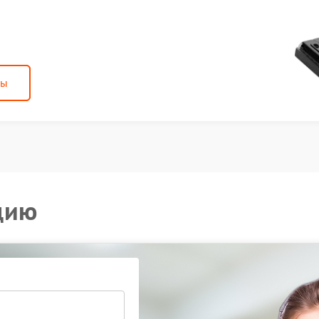
ны
цию