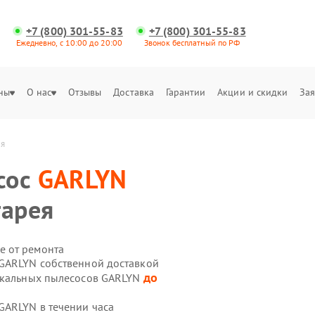
+7 (800) 301-55-83
+7 (800) 301-55-83
Ежедневно, с 10:00 до 20:00
Звонок бесплатный по РФ
ны
О нас
Отзывы
Доставка
Гарантии
Акции и скидки
Зая
ея
сос
GARLYN
тарея
е от ремонта
 GARLYN собственной доставкой
до
тикальных пылесосов GARLYN
GARLYN в течении часа