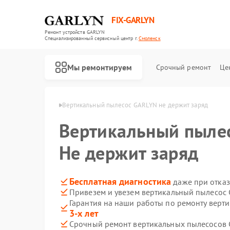
FIX-GARLYN
Ремонт устройств GARLYN
Специализированный cервисный центр г.
Смоленск
Мы ремонтируем
Срочный ремонт
Це
GARLYN в Смоленске
Вертикальный пылесос GARLYN не держит заряд
Вертикальный пыле
Не держит заряд
Бесплатная диагностика
даже при отказ
Привезем и увезем вертикальный пылесос
Гарантия на наши работы по ремонту вер
3-х лет
Срочный ремонт вертикальных пылесосов 
Ремонт роботов-пылесосов GARLYN
Ремонт микроволновых печей GARLYN
Ремонт посудомоечных машин GARLYN
Ремонт холодильников GARLYN
Ремонт роботов-стеклоочистителей GARLYN
Ремонт кондиционеров GARLYN
Ремонт парогенераторов GARLYN
Ремонт климатических комплексов GARLYN
Ремонт винных шкафов GARLYN