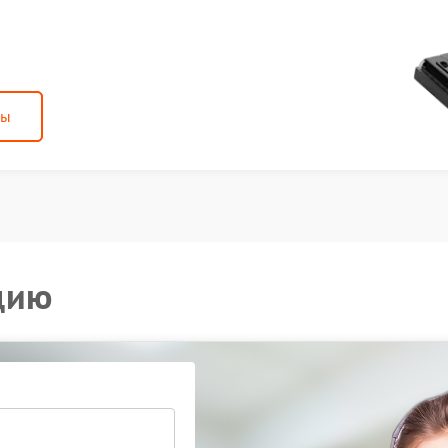
ны
цию