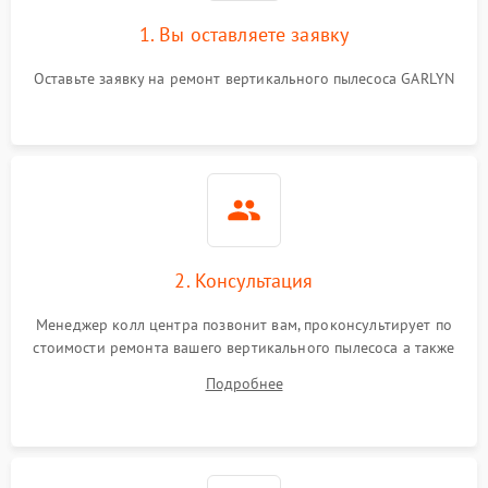
защиты от перегрева
1. Вы оставляете заявку
Поломка системы
автоматического
1500 ₽
Подробнее →
Оставьте заявку на ремонт вертикального пылесоса GARLYN
отключения
Неисправность системы
1500 ₽
Подробнее →
управления
Поломка системы
1000 ₽
Подробнее →
освещения (если есть)
2. Консультация
Повреждение внутренних
500 ₽
Подробнее →
проводов
Менеджер колл центра позвонит вам, проконсультирует по
стоимости ремонта вашего вертикального пылесоса а также
Поломка системы защиты
1000 ₽
Подробнее →
ответит на все ваши вопросы.
от перегрузок
Подробнее
Повреждение системы
защиты от короткого
1500 ₽
Подробнее →
замыкания