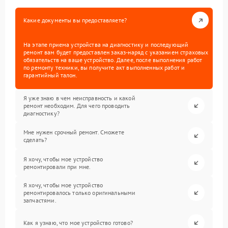
Какие документы вы предоставляете?
На этапе приема устройства на диагностику и последующий
ремонт вам будет предоставлен заказ-наряд с указанием страховых
обязательств на ваше устройство. Далее, после выполнения работ
по ремонту техники, вы получите акт выполненных работ и
гарантийный талон.
Я уже знаю в чем неисправность и какой
ремонт необходим. Для чего проводить
диагностику?
Мне нужен срочный ремонт. Сможете
сделать?
Я хочу, чтобы мое устройство
ремонтировали при мне.
Я хочу, чтобы мое устройство
ремонтировалось только оригинальными
запчастями.
Как я узнаю, что мое устройство готово?