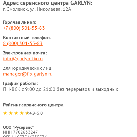
Адрес сервисного центра GARLYN:
GARLYN
г. Смоленск, ул. Николаева, 12А
Горячая линия:
+7 (800) 301-55-83
Контактный телефон:
8 (800) 301-55-83
Электронная почта:
info@garlyn-fix.ru
для юридических лиц
manager@fix-garlyn.ru
График работы:
ПН-ВСК с 9:00 до 21:00 без перерывов и выходных
Рейтинг сервисного центра
4.9-5.0
ООО "Русервис"
ИНН 7702633247