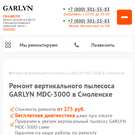
+7 (800) 301-55-83
Ежедневно, с 10:00 до 20:00
FIX-GARLYN
+7 (800) 301-55-83
Ремонт устройств GARLYN
Специализированный
Звонок бесплатный по РФ
cервисный центр г.
Смоленск
Мы ремонтируем
Позвонить
енске
Ремонт вертикального пылесоса GARLYN MDC-3000 в Смоленске
Ремонт вертикального пылесоса
GARLYN MDC-3000 в Смоленске
от 275 руб.
Стоимость ремонта
Бесплатная диагностика
даже при отказе
Привезем и увезем вертикальный пылесос GARLYN
MDC-3000 сами
Ремонт посудомоечных машин GARLYN
Ремонт винных шкафов GARLYN
Ремонт роботов-стеклоочистителей GARLYN
Ремонт климатических комплексов GARLYN
Ремонт роботов-пылесосов GARLYN
Ремонт микроволновых печей GARLYN
Ремонт парогенераторов GARLYN
Гарантия на наши работы по ремонту