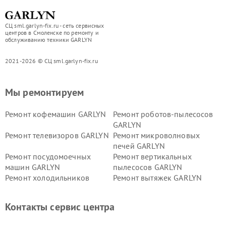
СЦ sml.garlyn-fix.ru - сеть сервисных
центров в Смоленске по ремонту и
обслуживанию техники GARLYN
2021-2026 © СЦ sml.garlyn-fix.ru
Мы ремонтируем
Ремонт кофемашин GARLYN
Ремонт роботов-пылесосов
GARLYN
Ремонт телевизоров GARLYN
Ремонт микроволновых
печей GARLYN
Ремонт посудомоечных
Ремонт вертикальных
машин GARLYN
пылесосов GARLYN
Ремонт холодильников
Ремонт вытяжек GARLYN
GARLYN
Ремонт роботов-
Ремонт кондиционеров
Контакты сервис центра
стеклоочистителей GARLYN
GARLYN
Ремонт парогенераторов
Ремонт проекторов GARLYN