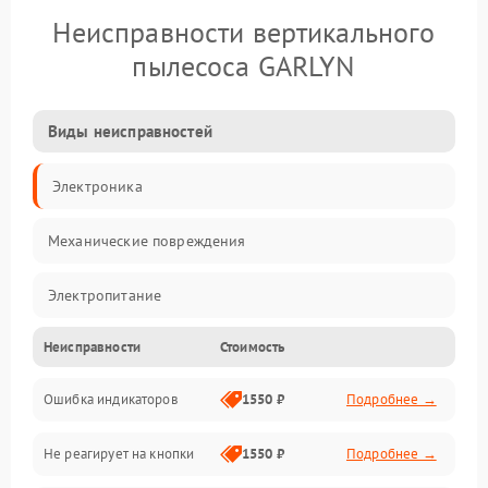
Неисправности вертикального
пылесоса GARLYN
Виды неисправностей
Электроника
Механические повреждения
Электропитание
Неисправности
Стоимость
Механика
Ошибка индикаторов
1550 ₽
Подробнее →
Аккумулятор
Не реагирует на кнопки
1550 ₽
Подробнее →
Работа системы