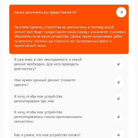
Какие документы вы предоставляете?
На этапе приема устройства на диагностику и последующий
ремонт вам будет предоставлен заказ-наряд с указанием страховых
обязательств на ваше устройство. Далее, после выполнения работ
по ремонту техники, вы получите акт выполненных работ и
гарантийный талон.
Я уже знаю в чем неисправность и какой
ремонт необходим. Для чего проводить
диагностику?
Мне нужен срочный ремонт. Сможете
сделать?
Я хочу, чтобы мое устройство
ремонтировали при мне.
Я хочу, чтобы мое устройство
ремонтировалось только оригинальными
запчастями.
Как я узнаю, что мое устройство готово?