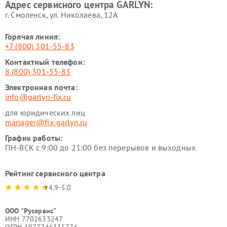
Адрес сервисного центра GARLYN:
GARLYN
г. Смоленск, ул. Николаева, 12А
Горячая линия:
+7 (800) 301-55-83
Контактный телефон:
8 (800) 301-55-83
Электронная почта:
info@garlyn-fix.ru
для юридических лиц
manager@fix-garlyn.ru
График работы:
ПН-ВСК с 9:00 до 21:00 без перерывов и выходных
Рейтинг сервисного центра
4.9-5.0
ООО "Русервис"
ИНН 7702633247