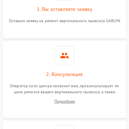
защиты от перегрева
1. Вы оставляете заявку
Поломка системы
автоматического
1500 ₽
Подробнее →
Оставьте заявку на ремонт вертикального пылесоса GARLYN
отключения
Неисправность системы
1500 ₽
Подробнее →
управления
Поломка системы
1000 ₽
Подробнее →
освещения (если есть)
2. Консультация
Повреждение внутренних
500 ₽
Подробнее →
проводов
Оператор колл центра позвонит вам, проконсультирует по
цене ремонта вашего вертикального пылесоса а также
Поломка системы защиты
1000 ₽
Подробнее →
ответит на все ваши вопросы.
от перегрузок
Подробнее
Повреждение системы
защиты от короткого
1500 ₽
Подробнее →
замыкания