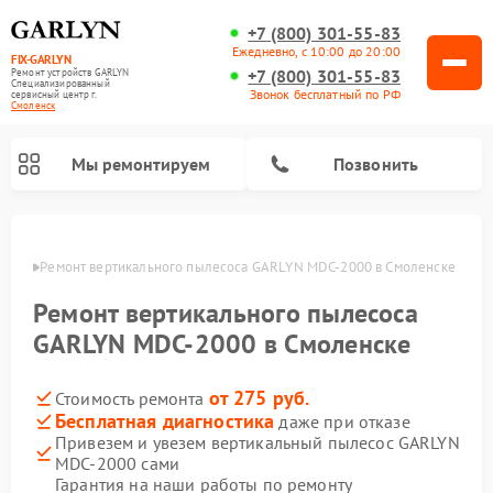
+7 (800) 301-55-83
Ежедневно, с 10:00 до 20:00
FIX-GARLYN
+7 (800) 301-55-83
Ремонт устройств GARLYN
Специализированный
Звонок бесплатный по РФ
cервисный центр г.
Смоленск
Мы ремонтируем
Позвонить
енске
Ремонт вертикального пылесоса GARLYN MDC-2000 в Смоленске
Ремонт вертикального пылесоса
GARLYN MDC-2000 в Смоленске
от 275 руб.
Стоимость ремонта
Бесплатная диагностика
даже при отказе
Привезем и увезем вертикальный пылесос GARLYN
MDC-2000 сами
Ремонт посудомоечных машин GARLYN
Ремонт винных шкафов GARLYN
Ремонт роботов-стеклоочистителей GARLYN
Ремонт климатических комплексов GARLYN
Ремонт роботов-пылесосов GARLYN
Ремонт микроволновых печей GARLYN
Ремонт парогенераторов GARLYN
Гарантия на наши работы по ремонту