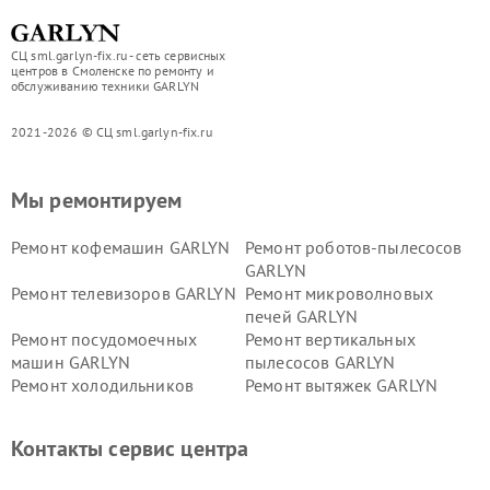
СЦ sml.garlyn-fix.ru - сеть сервисных
центров в Смоленске по ремонту и
обслуживанию техники GARLYN
2021-2026 © СЦ sml.garlyn-fix.ru
Мы ремонтируем
Ремонт кофемашин GARLYN
Ремонт роботов-пылесосов
GARLYN
Ремонт телевизоров GARLYN
Ремонт микроволновых
печей GARLYN
Ремонт посудомоечных
Ремонт вертикальных
машин GARLYN
пылесосов GARLYN
Ремонт холодильников
Ремонт вытяжек GARLYN
GARLYN
Ремонт роботов-
Ремонт кондиционеров
Контакты сервис центра
стеклоочистителей GARLYN
GARLYN
Ремонт парогенераторов
Ремонт проекторов GARLYN