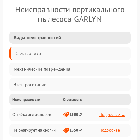
Неисправности вертикального
пылесоса GARLYN
Виды неисправностей
Электроника
Механические повреждения
Электропитание
Неисправности
Стоимость
Механика
Ошибка индикаторов
1550 ₽
Подробнее →
Аккумулятор
Не реагирует на кнопки
1550 ₽
Подробнее →
Работа системы