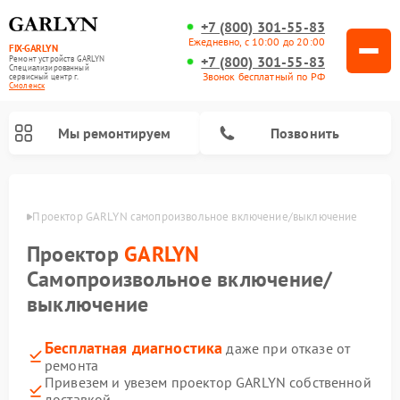
+7 (800) 301-55-83
Ежедневно, с 10:00 до 20:00
FIX-GARLYN
+7 (800) 301-55-83
Ремонт устройств GARLYN
Специализированный
Звонок бесплатный по РФ
cервисный центр г.
Смоленск
Мы ремонтируем
Позвонить
енске
Проектор GARLYN самопроизвольное включение/выключение
Проектор
GARLYN
Самопроизвольное включение/
выключение
Бесплатная диагностика
даже при отказе от
ремонта
Ремонт роботов-стеклоочистителей GARLYN
Ремонт посудомоечных машин GARLYN
Ремонт парогенераторов GARLYN
Ремонт винных шкафов GARLYN
Ремонт климатических комплексов GARLYN
Ремонт вертикальных пылесосов GARLYN
Ремонт роботов-пылесосов GARLYN
Ремонт микроволновых печей GARLYN
Привезем и увезем проектор GARLYN собственной
доставкой