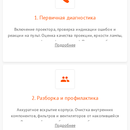
1. Первичная диагностика
Включение проектора, проверка индикации ошибок и
реакции на пульт. Оценка качества проекции, яркости лампы,
наличия артефактов (точки, пятна). Проверка работы
Подробнее
системы охлаждения по уровню шума вентиляторов.
2. Разборка и профилактика
Аккуратное вскрытие корпуса. Очистка внутренних
компонентов, фильтров и вентиляторов от накопившейся
пыли. Визуальный осмотр блока питания, балласта лампы и
Подробнее
материнской платы на наличие прогаров или вздутых