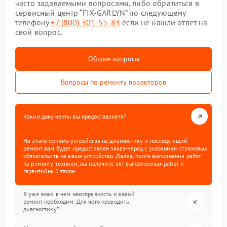
часто задаваемыми вопросами, либо обратиться в
сервисный центр “FIX-GARLYN” по следующему
телефону
+7 (800) 301-55-83
если не нашли ответ на
свой вопрос.
Общие вопросы
Вопросы по ремонту проекторов
Какие документы вы предоставляете?
На этапе приема устройства на диагностику и последующий
ремонт вам будет предоставлен заказ-наряд с указанием страховых
обязательств на ваше устройство. Далее, после выполнения работ
по ремонту техники, вы получите акт выполненных работ и
гарантийный талон.
Я уже знаю в чем неисправность и какой
ремонт необходим. Для чего проводить
диагностику?