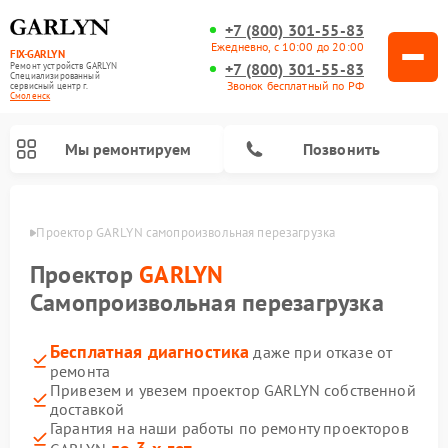
+7 (800) 301-55-83
Ежедневно, с 10:00 до 20:00
FIX-GARLYN
+7 (800) 301-55-83
Ремонт устройств GARLYN
Специализированный
Звонок бесплатный по РФ
cервисный центр г.
Смоленск
Мы ремонтируем
Позвонить
енске
Проектор GARLYN самопроизвольная перезагрузка
Проектор
GARLYN
Самопроизвольная перезагрузка
Бесплатная диагностика
даже при отказе от
ремонта
Привезем и увезем проектор GARLYN собственной
доставкой
Ремонт роботов-стеклоочистителей GARLYN
Ремонт посудомоечных машин GARLYN
Ремонт парогенераторов GARLYN
Ремонт винных шкафов GARLYN
Ремонт климатических комплексов GARLYN
Ремонт вертикальных пылесосов GARLYN
Ремонт роботов-пылесосов GARLYN
Ремонт микроволновых печей GARLYN
Гарантия на наши работы по ремонту проекторов