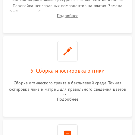
Перепайка неисправных компонентов на платах. Замена
DMD-чипа при битых пикселях, установка нового цветового
Подробнее
колеса или восстановление сгоревших поляризационных
пленок.
5. Сборка и юстировка оптики
Сборка оптического тракта в беспылевой среде. Точная
юстировка линз и матриц для правильного сведения цветов
и устранения размытия. Надежное подключение всех
Подробнее
шлейфов, установка датчиков и закрытие корпуса
устройства.