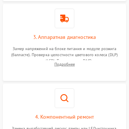
3. Аппаратная диагностика
Замер напряжений на блоке питания и модуле розжига
(балласте). Проверка целостности цветового колеса (DLP)
или поляризаторов (LCD). Тестирование DMD-чипа, датчиков
Подробнее
температуры и оптопар с помощью мультиметра и
осциллографа.
4. Компонентный ремонт
Замена выработавшей ресурс лампы или LED-источника.