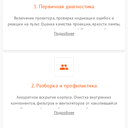
1. Первичная диагностика
Включение проектора, проверка индикации ошибок и
реакции на пульт. Оценка качества проекции, яркости лампы,
наличия артефактов (точки, пятна). Проверка работы
Подробнее
системы охлаждения по уровню шума вентиляторов.
2. Разборка и профилактика
Аккуратное вскрытие корпуса. Очистка внутренних
компонентов, фильтров и вентиляторов от накопившейся
пыли. Визуальный осмотр блока питания, балласта лампы и
Подробнее
материнской платы на наличие прогаров или вздутых
элементов.