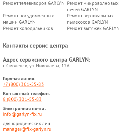
Ремонт телевизоров GARLYN
Ремонт микроволновых
печей GARLYN
Ремонт посудомоечных
Ремонт вертикальных
машин GARLYN
пылесосов GARLYN
Ремонт холодильников
Ремонт вытяжек GARLYN
GARLYN
Ремонт роботов-
Ремонт кондиционеров
Контакты сервис центра
стеклоочистителей GARLYN
GARLYN
Ремонт парогенераторов
Ремонт проекторов GARLYN
Адрес сервисного центра GARLYN:
GARLYN
г. Смоленск, ул. Николаева, 12А
Горячая линия:
+7 (800) 301-55-83
Контактный телефон:
8 (800) 301-55-83
Электронная почта:
info@garlyn-fix.ru
для юридических лиц
manager@fix-garlyn.ru