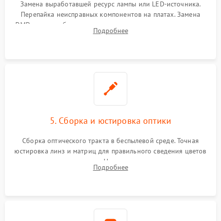
Замена выработавшей ресурс лампы или LED-источника.
Перепайка неисправных компонентов на платах. Замена
DMD-чипа при битых пикселях, установка нового цветового
Подробнее
колеса или восстановление сгоревших поляризационных
пленок.
5. Сборка и юстировка оптики
Сборка оптического тракта в беспылевой среде. Точная
юстировка линз и матриц для правильного сведения цветов
и устранения размытия. Надежное подключение всех
Подробнее
шлейфов, установка датчиков и закрытие корпуса
устройства.