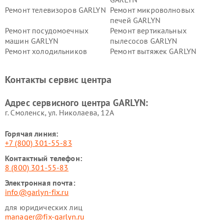
Ремонт телевизоров GARLYN
Ремонт микроволновых
печей GARLYN
Ремонт посудомоечных
Ремонт вертикальных
машин GARLYN
пылесосов GARLYN
Ремонт холодильников
Ремонт вытяжек GARLYN
GARLYN
Ремонт роботов-
Ремонт кондиционеров
Контакты сервис центра
стеклоочистителей GARLYN
GARLYN
Ремонт парогенераторов
Ремонт проекторов GARLYN
Адрес сервисного центра GARLYN:
GARLYN
г. Смоленск, ул. Николаева, 12А
Горячая линия:
+7 (800) 301-55-83
Контактный телефон:
8 (800) 301-55-83
Электронная почта:
info@garlyn-fix.ru
для юридических лиц
manager@fix-garlyn.ru