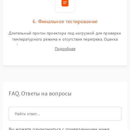
6. Финальное тестирование
Длительный прогон проектора под нагрузкой для проверки
температурного режима и отсутствия перегрева. Оценка
фокуса, контрастности и цветопередачи на тестовых
Подробнее
таблицах. Проверка работы всех видеовходов и кнопок
управления.
FAQ. Ответы на вопросы
Вы можете ознакомиться с приведенными ниже