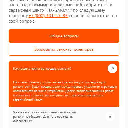
часто задаваемыми вопросами, либо обратиться в
сервисный центр “FIX-GARLYN” по следующему
телефону
+7 (800) 301-55-83
если не нашли ответ на
свой вопрос.
Общие вопросы
Вопросы по ремонту проекторов
Какие документы вы предоставляете?
На этапе приема устройства на диагностику и последующий
ремонт вам будет предоставлен заказ-наряд с указанием страховых
обязательств на ваше устройство. Далее, после выполнения работ
по ремонту техники, вы получите акт выполненных работ и
гарантийный талон.
Я уже знаю в чем неисправность и какой
ремонт необходим. Для чего проводить
диагностику?