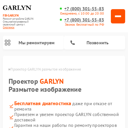
+7 (800) 301-55-83
Ежедневно, с 10:00 до 20:00
FIX-GARLYN
+7 (800) 301-55-83
Ремонт устройств GARLYN
Специализированный
Звонок бесплатный по РФ
cервисный центр г.
Смоленск
Мы ремонтируем
Позвонить
енске
Проектор GARLYN размытое изображение
Проектор
GARLYN
Размытое изображение
Бесплатная диагностика
даже при отказе от
ремонта
Привезем и увезем проектор GARLYN собственной
доставкой
Ремонт роботов-стеклоочистителей GARLYN
Ремонт посудомоечных машин GARLYN
Ремонт парогенераторов GARLYN
Ремонт винных шкафов GARLYN
Ремонт климатических комплексов GARLYN
Ремонт вертикальных пылесосов GARLYN
Ремонт роботов-пылесосов GARLYN
Ремонт микроволновых печей GARLYN
Гарантия на наши работы по ремонту проекторов