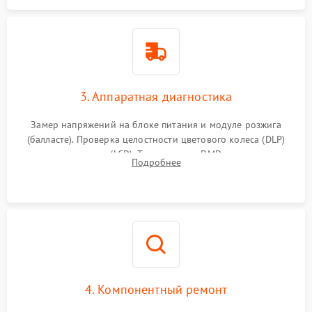
3. Аппаратная диагностика
Замер напряжений на блоке питания и модуле розжига
(балласте). Проверка целостности цветового колеса (DLP)
или поляризаторов (LCD). Тестирование DMD-чипа, датчиков
Подробнее
температуры и оптопар с помощью мультиметра и
осциллографа.
4. Компонентный ремонт