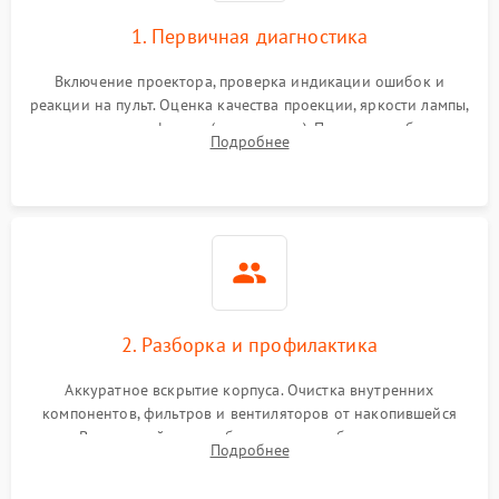
1. Первичная диагностика
Включение проектора, проверка индикации ошибок и
реакции на пульт. Оценка качества проекции, яркости лампы,
наличия артефактов (точки, пятна). Проверка работы
Подробнее
системы охлаждения по уровню шума вентиляторов.
2. Разборка и профилактика
Аккуратное вскрытие корпуса. Очистка внутренних
компонентов, фильтров и вентиляторов от накопившейся
пыли. Визуальный осмотр блока питания, балласта лампы и
Подробнее
материнской платы на наличие прогаров или вздутых
элементов.