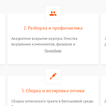
2. Разборка и профилактика
Аккуратное вскрытие корпуса. Очистка
внутренних компонентов, фильтров и
вентиляторов от накопившейся пыли.
Подробнее
Визуальный осмотр блока питания, балласта
лампы и материнской платы на наличие
прогаров или вздутых элементов.
5. Сборка и юстировка оптики
Сборка оптического тракта в беспылевой среде.