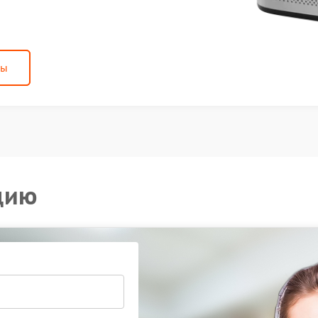
ны
цию