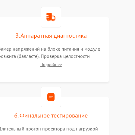
3. Аппаратная диагностика
Замер напряжений на блоке питания и модуле
розжига (балласте). Проверка целостности
цветового колеса (DLP) или поляризаторов (LCD).
Подробнее
Тестирование DMD-чипа, датчиков температуры
и оптопар с помощью мультиметра и
осциллографа.
6. Финальное тестирование
Длительный прогон проектора под нагрузкой