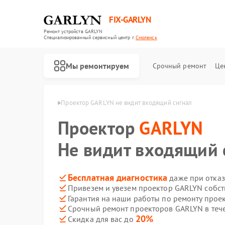
FIX-GARLYN
Ремонт устройств GARLYN
Специализированный cервисный центр г.
Смоленск
Мы ремонтируем
Срочный ремонт
Це
GARLYN в Смоленске
Проектор GARLYN не видит входящий сигнал
Проектор
GARLYN
Не видит входящий 
Бесплатная диагностика
даже при отказ
Привезем и увезем проектор GARLYN собс
Гарантия на наши работы по ремонту про
Срочный ремонт проекторов GARLYN в теч
20%
Скидка для вас до
Ремонт роботов-пылесосов GARLYN
Ремонт микроволновых печей GARLYN
Ремонт посудомоечных машин GARLYN
Ремонт вертикальных пылесосов GARLYN
Ремонт холодильников GARLYN
Ремонт роботов-стеклоочистителей GARLYN
Ремонт кондиционеров GARLYN
Ремонт парогенераторов GARLYN
Ремонт климатических комплексов GARLYN
Ремонт винных шкафов GARLYN