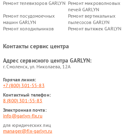
Ремонт телевизоров GARLYN
Ремонт микроволновых
печей GARLYN
Ремонт посудомоечных
Ремонт вертикальных
машин GARLYN
пылесосов GARLYN
Ремонт холодильников
Ремонт вытяжек GARLYN
GARLYN
Ремонт роботов-
Ремонт кондиционеров
Контакты сервис центра
стеклоочистителей GARLYN
GARLYN
Ремонт парогенераторов
Ремонт проекторов GARLYN
Адрес сервисного центра GARLYN:
GARLYN
г. Смоленск, ул. Николаева, 12А
Горячая линия:
+7 (800) 301-55-83
Контактный телефон:
8 (800) 301-55-83
Электронная почта:
info@garlyn-fix.ru
для юридических лиц
manager@fix-garlyn.ru