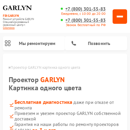
+7 (800) 301-55-83
Ежедневно, с 10:00 до 20:00
FIX-GARLYN
+7 (800) 301-55-83
Ремонт устройств GARLYN
Специализированный
Звонок бесплатный по РФ
cервисный центр г.
Смоленск
Мы ремонтируем
Позвонить
енске
Проектор GARLYN картинка одного цвета
Проектор
GARLYN
Картинка одного цвета
Бесплатная диагностика
даже при отказе от
ремонта
Привезем и увезем проектор GARLYN собственной
доставкой
Ремонт роботов-стеклоочистителей GARLYN
Ремонт посудомоечных машин GARLYN
Ремонт парогенераторов GARLYN
Ремонт винных шкафов GARLYN
Ремонт климатических комплексов GARLYN
Ремонт вертикальных пылесосов GARLYN
Ремонт роботов-пылесосов GARLYN
Ремонт микроволновых печей GARLYN
Гарантия на наши работы по ремонту проекторов