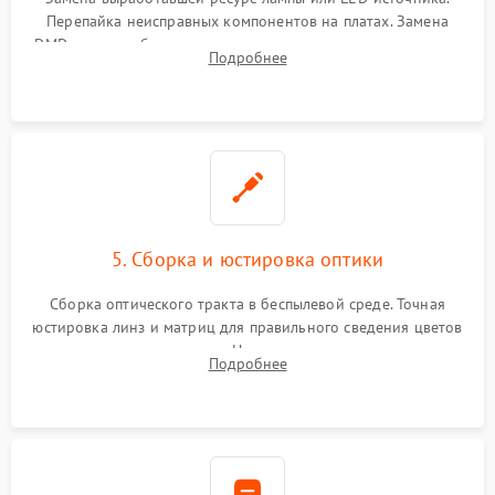
Перепайка неисправных компонентов на платах. Замена
DMD-чипа при битых пикселях, установка нового цветового
Подробнее
колеса или восстановление сгоревших поляризационных
пленок.
5. Сборка и юстировка оптики
Сборка оптического тракта в беспылевой среде. Точная
юстировка линз и матриц для правильного сведения цветов
и устранения размытия. Надежное подключение всех
Подробнее
шлейфов, установка датчиков и закрытие корпуса
устройства.