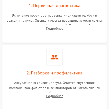
1. Первичная диагностика
Включение проектора, проверка индикации ошибок и
реакции на пульт. Оценка качества проекции, яркости лампы,
наличия артефактов (точки, пятна). Проверка работы
Подробнее
системы охлаждения по уровню шума вентиляторов.
2. Разборка и профилактика
Аккуратное вскрытие корпуса. Очистка внутренних
компонентов, фильтров и вентиляторов от накопившейся
пыли. Визуальный осмотр блока питания, балласта лампы и
Подробнее
материнской платы на наличие прогаров или вздутых
элементов.