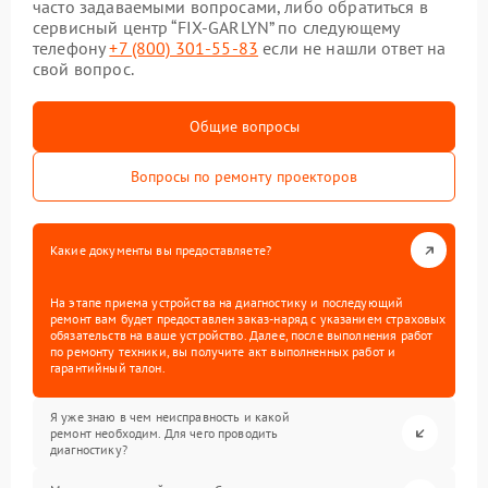
часто задаваемыми вопросами, либо обратиться в
сервисный центр “FIX-GARLYN” по следующему
телефону
+7 (800) 301-55-83
если не нашли ответ на
свой вопрос.
Общие вопросы
Вопросы по ремонту проекторов
Какие документы вы предоставляете?
На этапе приема устройства на диагностику и последующий
ремонт вам будет предоставлен заказ-наряд с указанием страховых
обязательств на ваше устройство. Далее, после выполнения работ
по ремонту техники, вы получите акт выполненных работ и
гарантийный талон.
Я уже знаю в чем неисправность и какой
ремонт необходим. Для чего проводить
диагностику?