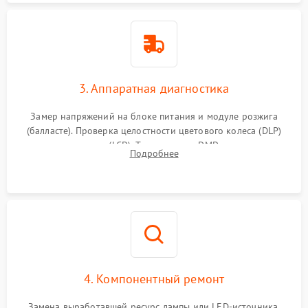
3. Аппаратная диагностика
Замер напряжений на блоке питания и модуле розжига
(балласте). Проверка целостности цветового колеса (DLP)
или поляризаторов (LCD). Тестирование DMD-чипа, датчиков
Подробнее
температуры и оптопар с помощью мультиметра и
осциллографа.
4. Компонентный ремонт
Замена выработавшей ресурс лампы или LED-источника.