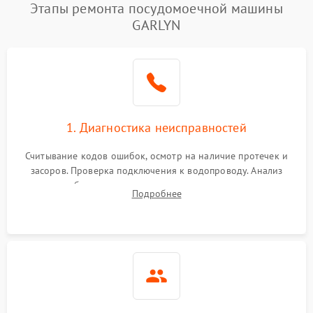
Этапы ремонта посудомоечной машины
GARLYN
1. Диагностика неисправностей
Считывание кодов ошибок, осмотр на наличие протечек и
засоров. Проверка подключения к водопроводу. Анализ
жалоб на отсутствие слива, нагрева, вращения
Подробнее
разбрызгивателей или срабатывание системы защиты
аквастоп.