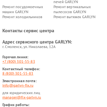
печей GARLYN
Ремонт посудомоечных
Ремонт вертикальных
машин GARLYN
пылесосов GARLYN
Ремонт холодильников
Ремонт вытяжек GARLYN
GARLYN
Ремонт роботов-
Ремонт кондиционеров
Контакты сервис центра
стеклоочистителей GARLYN
GARLYN
Ремонт парогенераторов
Ремонт проекторов GARLYN
Адрес сервисного центра GARLYN:
GARLYN
г. Смоленск, ул. Николаева, 12А
Горячая линия:
+7 (800) 301-55-83
Контактный телефон:
8 (800) 301-55-83
Электронная почта:
info@garlyn-fix.ru
для юридических лиц
manager@fix-garlyn.ru
График работы: