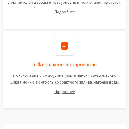
уплотнителей дверцы и патрубков для исключения протечек.
Надежная фиксация хомутов гидравлической системы,
Подробнее
сборка корпуса и установка датчика поплавка.
6. Финальное тестирование
Подключение к коммуникациям и запуск интенсивного
цикла мойки. Контроль корректного залива, нагрева воды
до нужной температуры, отсутствия посторонних шумов,
Подробнее
штатного слива и абсолютной сухости в поддоне.