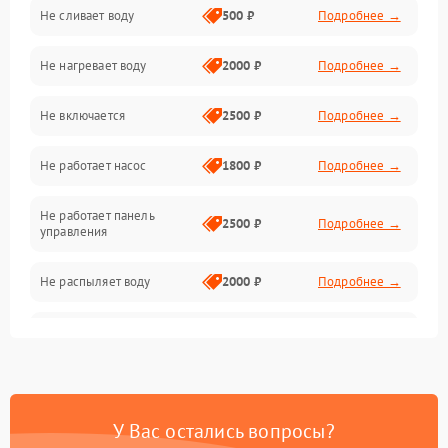
Не сливает воду
500 ₽
Подробнее →
Электропитание
Не нагревает воду
2000 ₽
Подробнее →
Датчики
Не включается
2500 ₽
Подробнее →
Нагрев
Не работает насос
1800 ₽
Подробнее →
Вода
Не работает панель
Гигиена
2500 ₽
Подробнее →
управления
Программное обеспечение
Не распыляет воду
2000 ₽
Подробнее →
Не запускается цикл
1800 ₽
Подробнее →
стирки
Проблемы с набором
1800 ₽
Подробнее →
воды
У Вас остались вопросы?