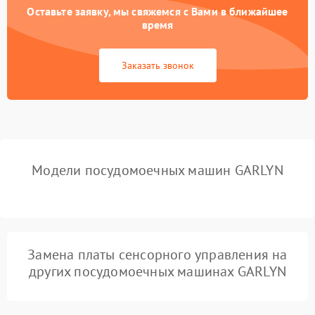
Оставьте заявку, мы свяжемся с Вами в ближайшее
Не работает сушилка
2100 ₽
Подробнее →
время
Сбои в работе таймера
1700 ₽
Подробнее →
Заказать звонок
Проблемы с
2100 ₽
Подробнее →
циркуляционным насосом
Модели посудомоечных машин GARLYN
Замена платы сенсорного управления на
других посудомоечных машинах GARLYN