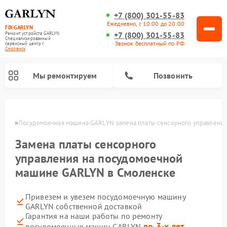
+7 (800) 301-55-83
Ежедневно, с 10:00 до 20:00
FIX-GARLYN
+7 (800) 301-55-83
Ремонт устройств GARLYN
Специализированный
Звонок бесплатный по РФ
cервисный центр г.
Смоленск
Мы ремонтируем
Позвонить
енске
Посудомоечная машина GARLYN замена платы сенсорного управлени
Замена платы сенсорного
управления на посудомоечной
машине GARLYN в Смоленске
Привезем и увезем посудомоечную машину
GARLYN собственной доставкой
Ремонт вертикальных пылесосов GARLYN
Ремонт винных шкафов GARLYN
Ремонт роботов-стеклоочистителей GARLYN
Ремонт климатических комплексов GARLYN
Ремонт роботов-пылесосов GARLYN
Ремонт микроволновых печей GARLYN
Ремонт парогенераторов GARLYN
Гарантия на наши работы по ремонту
до 3-х лет
посудомоечных машин GARLYN