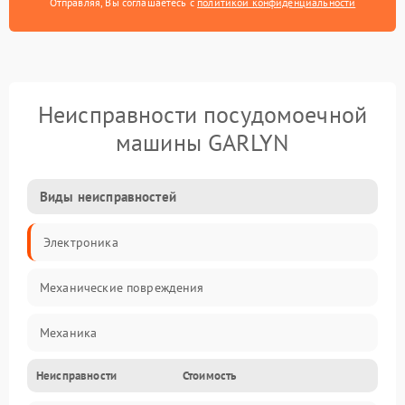
Отправляя, Вы соглашаетесь с
политикой конфиденциальности
Неисправности посудомоечной
машины GARLYN
Виды неисправностей
Электроника
Механические повреждения
Механика
Неисправности
Стоимость
Управление