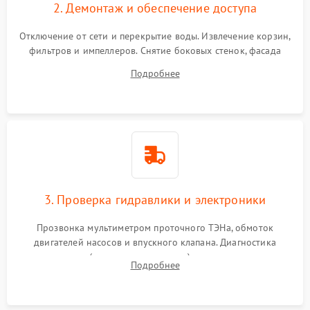
2. Демонтаж и обеспечение доступа
Отключение от сети и перекрытие воды. Извлечение корзин,
фильтров и импеллеров. Снятие боковых стенок, фасада
дверцы или нижнего поддона для прямого доступа к
Подробнее
циркуляционному насосу, ТЭНу и сливной помпе.
3. Проверка гидравлики и электроники
Прозвонка мультиметром проточного ТЭНа, обмоток
двигателей насосов и впускного клапана. Диагностика
прессостата (датчика уровня воды), датчика мутности,
Подробнее
концевика дверцы и электронного модуля управления.