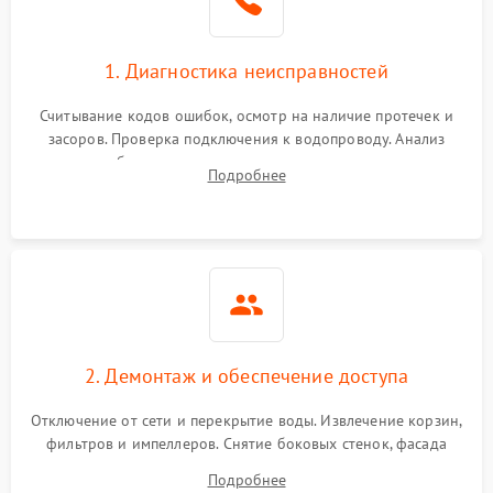
1. Диагностика неисправностей
Считывание кодов ошибок, осмотр на наличие протечек и
засоров. Проверка подключения к водопроводу. Анализ
жалоб на отсутствие слива, нагрева, вращения
Подробнее
разбрызгивателей или срабатывание системы защиты
аквастоп.
2. Демонтаж и обеспечение доступа
Отключение от сети и перекрытие воды. Извлечение корзин,
фильтров и импеллеров. Снятие боковых стенок, фасада
дверцы или нижнего поддона для прямого доступа к
Подробнее
циркуляционному насосу, ТЭНу и сливной помпе.