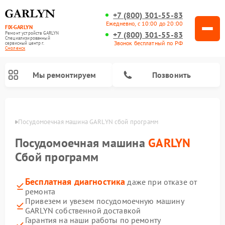
+7 (800) 301-55-83
Ежедневно, с 10:00 до 20:00
FIX-GARLYN
+7 (800) 301-55-83
Ремонт устройств GARLYN
Специализированный
Звонок бесплатный по РФ
cервисный центр г.
Смоленск
Мы ремонтируем
Позвонить
енске
Посудомоечная машина GARLYN сбой программ
Посудомоечная машина
GARLYN
Сбой программ
Бесплатная диагностика
даже при отказе от
ремонта
Привезем и увезем посудомоечную машину
GARLYN собственной доставкой
Ремонт вертикальных пылесосов GARLYN
Ремонт винных шкафов GARLYN
Ремонт роботов-стеклоочистителей GARLYN
Ремонт климатических комплексов GARLYN
Ремонт роботов-пылесосов GARLYN
Ремонт микроволновых печей GARLYN
Ремонт парогенераторов GARLYN
Гарантия на наши работы по ремонту