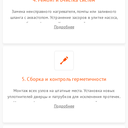
Замена неисправного нагревателя, помпы или заливного
шланга с аквастопом. Устранение засоров в улитке насоса,
патрубках и фильтрах. Компонентный ремонт платы
Подробнее
управления, восстановление поврежденной проводки.
5. Сборка и контроль герметичности
Монтаж всех узлов на штатные места. Установка новых
уплотнителей дверцы и патрубков для исключения протечек.
Надежная фиксация хомутов гидравлической системы,
Подробнее
сборка корпуса и установка датчика поплавка.