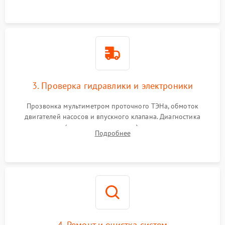
3. Проверка гидравлики и электроники
Прозвонка мультиметром проточного ТЭНа, обмоток
двигателей насосов и впускного клапана. Диагностика
прессостата (датчика уровня воды), датчика мутности,
Подробнее
концевика дверцы и электронного модуля управления.
4. Ремонт и очистка систем