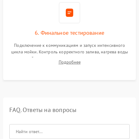
6. Финальное тестирование
Подключение к коммуникациям и запуск интенсивного
цикла мойки. Контроль корректного залива, нагрева воды
до нужной температуры, отсутствия посторонних шумов,
Подробнее
штатного слива и абсолютной сухости в поддоне.
FAQ. Ответы на вопросы