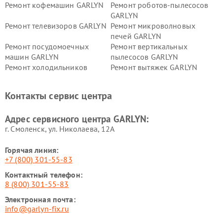
Ремонт кофемашин GARLYN
Ремонт роботов-пылесосов
GARLYN
Ремонт телевизоров GARLYN
Ремонт микроволновых
печей GARLYN
Ремонт посудомоечных
Ремонт вертикальных
машин GARLYN
пылесосов GARLYN
Ремонт холодильников
Ремонт вытяжек GARLYN
GARLYN
Ремонт роботов-
Ремонт кондиционеров
Контакты сервис центра
стеклоочистителей GARLYN
GARLYN
Ремонт парогенераторов
Ремонт проекторов GARLYN
Адрес сервисного центра GARLYN:
GARLYN
г. Смоленск, ул. Николаева, 12А
Горячая линия:
+7 (800) 301-55-83
Контактный телефон:
8 (800) 301-55-83
Электронная почта:
info@garlyn-fix.ru