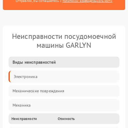
Отправляя, Вы соглашаетесь с
политикой конфиденциальности
Неисправности посудомоечной
машины GARLYN
Виды неисправностей
Электроника
Механические повреждения
Механика
Неисправности
Стоимость
Управление