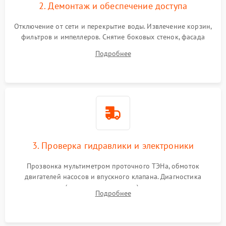
2. Демонтаж и обеспечение доступа
Отключение от сети и перекрытие воды. Извлечение корзин,
фильтров и импеллеров. Снятие боковых стенок, фасада
дверцы или нижнего поддона для прямого доступа к
Подробнее
циркуляционному насосу, ТЭНу и сливной помпе.
3. Проверка гидравлики и электроники
Прозвонка мультиметром проточного ТЭНа, обмоток
двигателей насосов и впускного клапана. Диагностика
прессостата (датчика уровня воды), датчика мутности,
Подробнее
концевика дверцы и электронного модуля управления.