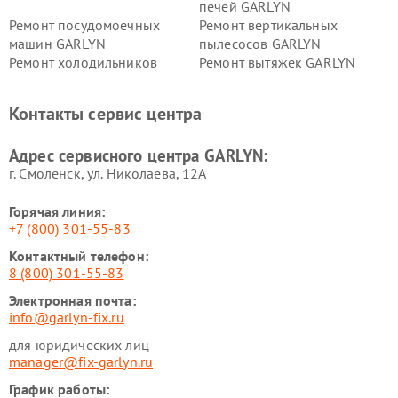
печей GARLYN
Ремонт посудомоечных
Ремонт вертикальных
машин GARLYN
пылесосов GARLYN
Ремонт холодильников
Ремонт вытяжек GARLYN
GARLYN
Ремонт роботов-
Ремонт кондиционеров
Контакты сервис центра
стеклоочистителей GARLYN
GARLYN
Ремонт парогенераторов
Ремонт проекторов GARLYN
Адрес сервисного центра GARLYN:
GARLYN
г. Смоленск, ул. Николаева, 12А
Горячая линия:
+7 (800) 301-55-83
Контактный телефон:
8 (800) 301-55-83
Электронная почта:
info@garlyn-fix.ru
для юридических лиц
manager@fix-garlyn.ru
График работы: