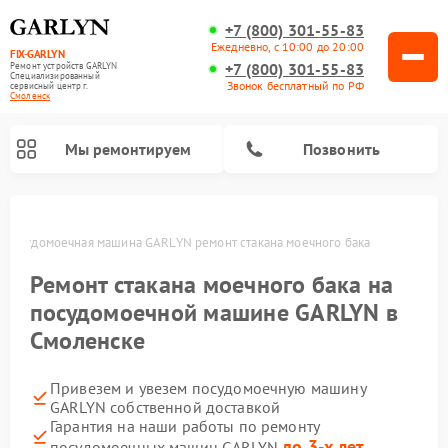
+7 (800) 301-55-83
Ежедневно, с 10:00 до 20:00
FIX-GARLYN
+7 (800) 301-55-83
Ремонт устройств GARLYN
Специализированный
Звонок бесплатный по РФ
cервисный центр г.
Смоленск
Мы ремонтируем
Позвонить
Посудомоечная машина GARLYN ремонт стакана моечного бака
Ремонт стакана моечного бака на
посудомоечной машине GARLYN в
Смоленске
Привезем и увезем посудомоечную машину
GARLYN собственной доставкой
Ремонт вертикальных пылесосов GARLYN
Ремонт винных шкафов GARLYN
Ремонт роботов-стеклоочистителей GARLYN
Ремонт климатических комплексов GARLYN
Ремонт роботов-пылесосов GARLYN
Ремонт микроволновых печей GARLYN
Ремонт парогенераторов GARLYN
Гарантия на наши работы по ремонту
до 3-х лет
посудомоечных машин GARLYN