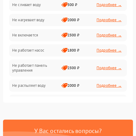
Не сливает воду
500 ₽
Подробнее →
Электропитание
Не нагревает воду
2000 ₽
Подробнее →
Датчики
Не включается
2500 ₽
Подробнее →
Нагрев
Не работает насос
1800 ₽
Подробнее →
Вода
Не работает панель
Гигиена
2500 ₽
Подробнее →
управления
Программное обеспечение
Не распыляет воду
2000 ₽
Подробнее →
Не запускается цикл
1800 ₽
Подробнее →
стирки
Проблемы с набором
1800 ₽
Подробнее →
воды
У Вас остались вопросы?