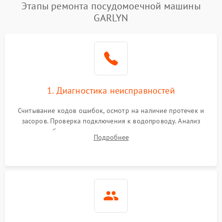
Этапы ремонта посудомоечной машины
GARLYN
1. Диагностика неисправностей
Считывание кодов ошибок, осмотр на наличие протечек и
засоров. Проверка подключения к водопроводу. Анализ
жалоб на отсутствие слива, нагрева, вращения
Подробнее
разбрызгивателей или срабатывание системы защиты
аквастоп.