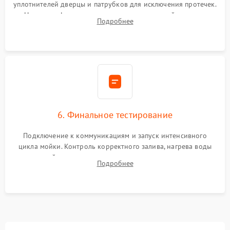
уплотнителей дверцы и патрубков для исключения протечек.
Надежная фиксация хомутов гидравлической системы,
Подробнее
сборка корпуса и установка датчика поплавка.
6. Финальное тестирование
Подключение к коммуникациям и запуск интенсивного
цикла мойки. Контроль корректного залива, нагрева воды
до нужной температуры, отсутствия посторонних шумов,
Подробнее
штатного слива и абсолютной сухости в поддоне.