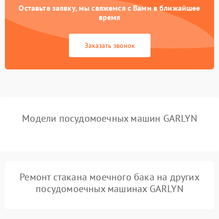
Оставьте заявку, мы свяжемся с Вами в ближайшее
Не работает сушилка
2100 ₽
Подробнее →
время
Сбои в работе таймера
1700 ₽
Подробнее →
Заказать звонок
Проблемы с
2100 ₽
Подробнее →
циркуляционным насосом
Модели посудомоечных машин GARLYN
Ремонт стакана моечного бака на других
посудомоечных машинах GARLYN