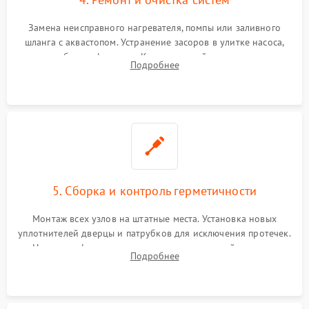
Замена неисправного нагревателя, помпы или заливного
шланга с аквастопом. Устранение засоров в улитке насоса,
патрубках и фильтрах. Компонентный ремонт платы
Подробнее
управления, восстановление поврежденной проводки.
5. Сборка и контроль герметичности
Монтаж всех узлов на штатные места. Установка новых
уплотнителей дверцы и патрубков для исключения протечек.
Надежная фиксация хомутов гидравлической системы,
Подробнее
сборка корпуса и установка датчика поплавка.