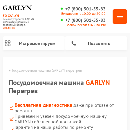
+7 (800) 301-55-83
Ежедневно, с 10:00 до 20:00
FIX-GARLYN
+7 (800) 301-55-83
Ремонт устройств GARLYN
Специализированный
Звонок бесплатный по РФ
cервисный центр г.
Смоленск
Мы ремонтируем
Позвонить
енске
Посудомоечная машина GARLYN перегрев
Посудомоечная машина
GARLYN
Перегрев
Бесплатная диагностика
даже при отказе от
ремонта
Привезем и увезем посудомоечную машину
GARLYN собственной доставкой
Ремонт вертикальных пылесосов GARLYN
Ремонт винных шкафов GARLYN
Ремонт роботов-стеклоочистителей GARLYN
Ремонт климатических комплексов GARLYN
Ремонт роботов-пылесосов GARLYN
Ремонт микроволновых печей GARLYN
Ремонт парогенераторов GARLYN
Гарантия на наши работы по ремонту