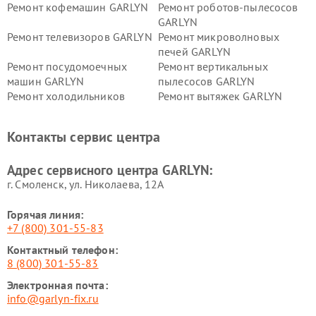
Ремонт кофемашин GARLYN
Ремонт роботов-пылесосов
GARLYN
Ремонт телевизоров GARLYN
Ремонт микроволновых
печей GARLYN
Ремонт посудомоечных
Ремонт вертикальных
машин GARLYN
пылесосов GARLYN
Ремонт холодильников
Ремонт вытяжек GARLYN
GARLYN
Ремонт роботов-
Ремонт кондиционеров
Контакты сервис центра
стеклоочистителей GARLYN
GARLYN
Ремонт парогенераторов
Ремонт проекторов GARLYN
Адрес сервисного центра GARLYN:
GARLYN
г. Смоленск, ул. Николаева, 12А
Горячая линия:
+7 (800) 301-55-83
Контактный телефон:
8 (800) 301-55-83
Электронная почта:
info@garlyn-fix.ru