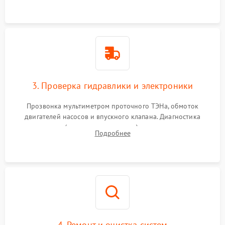
3. Проверка гидравлики и электроники
Прозвонка мультиметром проточного ТЭНа, обмоток
двигателей насосов и впускного клапана. Диагностика
прессостата (датчика уровня воды), датчика мутности,
Подробнее
концевика дверцы и электронного модуля управления.
4. Ремонт и очистка систем