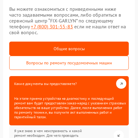
Вы можете ознакомиться с приведенными ниже
часто задаваемыми вопросами, либо обратиться в
сервисный центр “FIX-GARLYN” по следующему
телефону
+7 (800) 301-55-83
если не нашли ответ на
свой вопрос.
Общие вопросы
Вопросы по ремонту посудомоечных машин
Какие документы вы предоставляете?
На этапе приема устройства на диагностику и последующий
ремонт вам будет предоставлен заказ-наряд с указанием страховых
обязательств на ваше устройство. Далее, после выполнения работ
по ремонту техники, вы получите акт выполненных работ и
гарантийный талон.
Я уже знаю в чем неисправность и какой
ремонт необходим. Для чего проводить