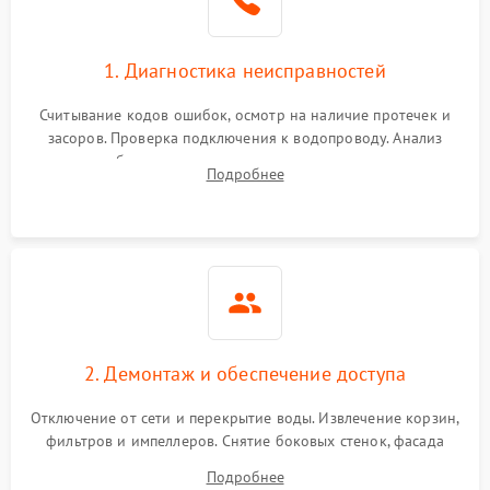
1. Диагностика неисправностей
Считывание кодов ошибок, осмотр на наличие протечек и
засоров. Проверка подключения к водопроводу. Анализ
жалоб на отсутствие слива, нагрева, вращения
Подробнее
разбрызгивателей или срабатывание системы защиты
аквастоп.
2. Демонтаж и обеспечение доступа
Отключение от сети и перекрытие воды. Извлечение корзин,
фильтров и импеллеров. Снятие боковых стенок, фасада
дверцы или нижнего поддона для прямого доступа к
Подробнее
циркуляционному насосу, ТЭНу и сливной помпе.