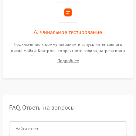
6. Финальное тестирование
Подключение к коммуникациям и запуск интенсивного
цикла мойки. Контроль корректного залива, нагрева воды
до нужной температуры, отсутствия посторонних шумов,
Подробнее
штатного слива и абсолютной сухости в поддоне.
FAQ. Ответы на вопросы