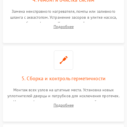
Замена неисправного нагревателя, помпы или заливного
шланга с аквастопом. Устранение засоров в улитке насоса,
патрубках и фильтрах. Компонентный ремонт платы
Подробнее
управления, восстановление поврежденной проводки.
5. Сборка и контроль герметичности
Монтаж всех узлов на штатные места. Установка новых
уплотнителей дверцы и патрубков для исключения протечек.
Надежная фиксация хомутов гидравлической системы,
Подробнее
сборка корпуса и установка датчика поплавка.