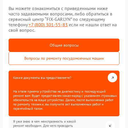
Вы можете ознакомиться с приведенными ниже
часто задаваемыми вопросами, либо обратиться в
сервисный центр “FIX-GARLYN” по следующему
телефону
+7 (800) 301-55-83
если не нашли ответ на
свой вопрос.
Общие вопросы
Вопросы по ремонту посудомоечных машин
Какие документы вы предоставляете?
На этапе приема устройства на диагностику и последующий
ремонт вам будет предоставлен заказ-наряд с указанием страховых
обязательств на ваше устройство. Далее, после выполнения работ
по ремонту техники, вы получите акт выполненных работ и
гарантийный талон.
Я уже знаю в чем неисправность и какой
ремонт необходим. Для чего проводить