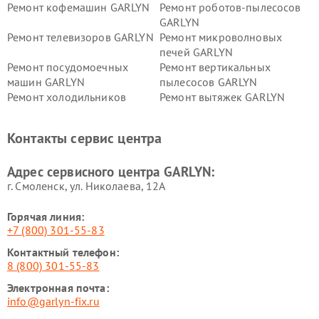
Ремонт кофемашин GARLYN
Ремонт роботов-пылесосов
GARLYN
Ремонт телевизоров GARLYN
Ремонт микроволновых
печей GARLYN
Ремонт посудомоечных
Ремонт вертикальных
машин GARLYN
пылесосов GARLYN
Ремонт холодильников
Ремонт вытяжек GARLYN
GARLYN
Ремонт роботов-
Ремонт кондиционеров
Контакты сервис центра
стеклоочистителей GARLYN
GARLYN
Ремонт парогенераторов
Ремонт проекторов GARLYN
Адрес сервисного центра GARLYN:
GARLYN
г. Смоленск, ул. Николаева, 12А
Горячая линия:
+7 (800) 301-55-83
Контактный телефон:
8 (800) 301-55-83
Электронная почта:
info@garlyn-fix.ru