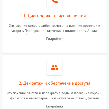
1. Диагностика неисправностей
Считывание кодов ошибок, осмотр на наличие протечек и
засоров. Проверка подключения к водопроводу. Анализ
жалоб на отсутствие слива, нагрева, вращения
Подробнее
разбрызгивателей или срабатывание системы защиты
аквастоп.
2. Демонтаж и обеспечение доступа
Отключение от сети и перекрытие воды. Извлечение корзин,
фильтров и импеллеров. Снятие боковых стенок, фасада
дверцы или нижнего поддона для прямого доступа к
Подробнее
циркуляционному насосу, ТЭНу и сливной помпе.