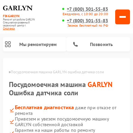
+7 (800) 301-55-83
Ежедневно, с 10:00 до 20:00
FIX-GARLYN
+7 (800) 301-55-83
Ремонт устройств GARLYN
Специализированный
Звонок бесплатный по РФ
cервисный центр г.
Смоленск
Мы ремонтируем
Позвонить
енске
Посудомоечная машина GARLYN ошибка датчика соли
Посудомоечная машина
GARLYN
Ошибка датчика соли
Бесплатная диагностика
даже при отказе от
ремонта
Привезем и увезем посудомоечную машину
GARLYN собственной доставкой
Ремонт вертикальных пылесосов GARLYN
Ремонт винных шкафов GARLYN
Ремонт роботов-стеклоочистителей GARLYN
Ремонт климатических комплексов GARLYN
Ремонт роботов-пылесосов GARLYN
Ремонт микроволновых печей GARLYN
Ремонт парогенераторов GARLYN
Гарантия на наши работы по ремонту