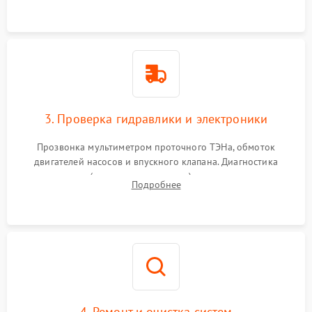
3. Проверка гидравлики и электроники
Прозвонка мультиметром проточного ТЭНа, обмоток
двигателей насосов и впускного клапана. Диагностика
прессостата (датчика уровня воды), датчика мутности,
Подробнее
концевика дверцы и электронного модуля управления.
4. Ремонт и очистка систем