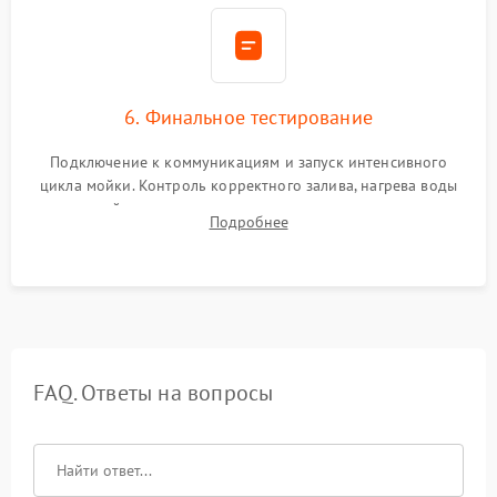
6. Финальное тестирование
Подключение к коммуникациям и запуск интенсивного
цикла мойки. Контроль корректного залива, нагрева воды
до нужной температуры, отсутствия посторонних шумов,
Подробнее
штатного слива и абсолютной сухости в поддоне.
FAQ. Ответы на вопросы