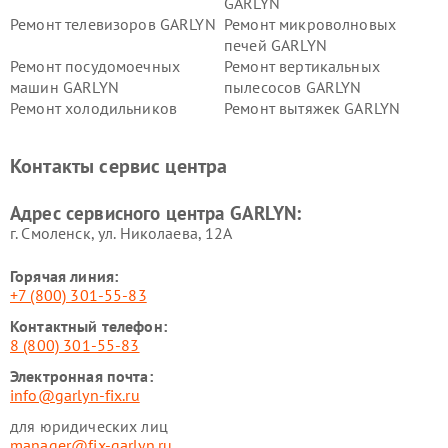
GARLYN
Ремонт телевизоров GARLYN
Ремонт микроволновых
печей GARLYN
Ремонт посудомоечных
Ремонт вертикальных
машин GARLYN
пылесосов GARLYN
Ремонт холодильников
Ремонт вытяжек GARLYN
GARLYN
Ремонт роботов-
Ремонт кондиционеров
Контакты сервис центра
стеклоочистителей GARLYN
GARLYN
Ремонт парогенераторов
Ремонт проекторов GARLYN
Адрес сервисного центра GARLYN:
GARLYN
г. Смоленск, ул. Николаева, 12А
Горячая линия:
+7 (800) 301-55-83
Контактный телефон:
8 (800) 301-55-83
Электронная почта:
info@garlyn-fix.ru
для юридических лиц
manager@fix-garlyn.ru