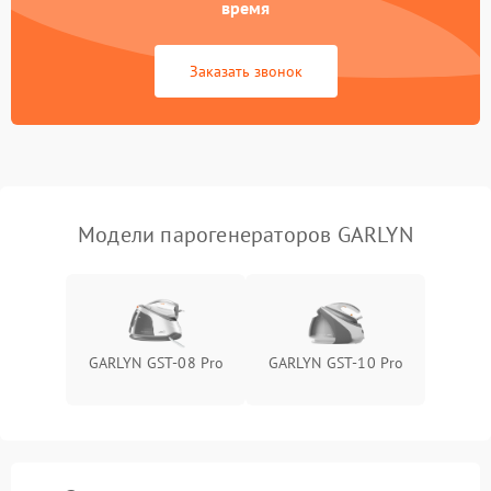
время
Не сохраняет настройки
1200 ₽
Подробнее →
Заказать звонок
Не включается
1500 ₽
Подробнее →
Не подает пар
1800 ₽
Подробнее →
Модели парогенераторов GARLYN
GARLYN GST-08 Pro
GARLYN GST-10 Pro