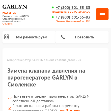
+7 (800) 301-55-83
Ежедневно, с 10:00 до 20:00
FIX-GARLYN
+7 (800) 301-55-83
Ремонт устройств GARLYN
Специализированный
Звонок бесплатный по РФ
cервисный центр г.
Смоленск
Мы ремонтируем
Позвонить
енске
Парогенератор GARLYN замена клапана давления
Замена клапана давления на
парогенераторе GARLYN в
Смоленске
Привезем и увезем парогенератор GARLYN
собственной доставкой
Ремонт роботов-стеклоочистителей GARLYN
Ремонт посудомоечных машин GARLYN
Ремонт винных шкафов GARLYN
Ремонт климатических комплексов GARLYN
Ремонт вертикальных пылесосов GARLYN
Ремонт роботов-пылесосов GARLYN
Ремонт микроволновых печей GARLYN
Гарантия на наши работы по ремонту
до 3-х лет
парогенераторов GARLYN