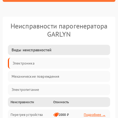
Неисправности парогенератора
GARLYN
Виды неисправностей
Электроника
Механические повреждения
Электропитание
Неисправности
Стоимость
Парообразование
Перегрев устройства
2000 ₽
Подробнее →
Герметичность