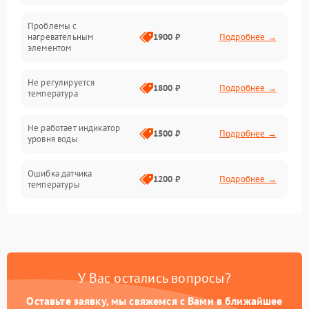
Проблемы с
Механика
нагревательным
1900 ₽
Подробнее →
элементом
Не регулируется
1800 ₽
Подробнее →
температура
Не работает индикатор
1500 ₽
Подробнее →
уровня воды
Ошибка датчика
1200 ₽
Подробнее →
температуры
Не работает индикатор
1000 ₽
Подробнее →
Ошибка платы управления
1500 ₽
Подробнее →
У Вас остались вопросы?
Сбой режима работы
1200 ₽
Подробнее →
Оставьте заявку, мы свяжемся с Вами в ближайшее