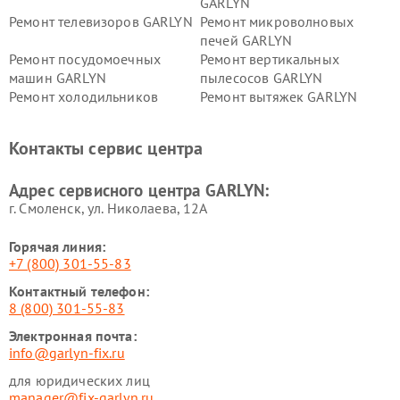
GARLYN
Ремонт телевизоров GARLYN
Ремонт микроволновых
печей GARLYN
Ремонт посудомоечных
Ремонт вертикальных
машин GARLYN
пылесосов GARLYN
Ремонт холодильников
Ремонт вытяжек GARLYN
GARLYN
Ремонт роботов-
Ремонт кондиционеров
Контакты сервис центра
стеклоочистителей GARLYN
GARLYN
Ремонт парогенераторов
Ремонт проекторов GARLYN
Адрес сервисного центра GARLYN:
GARLYN
г. Смоленск, ул. Николаева, 12А
Горячая линия:
+7 (800) 301-55-83
Контактный телефон:
8 (800) 301-55-83
Электронная почта:
info@garlyn-fix.ru
для юридических лиц
manager@fix-garlyn.ru