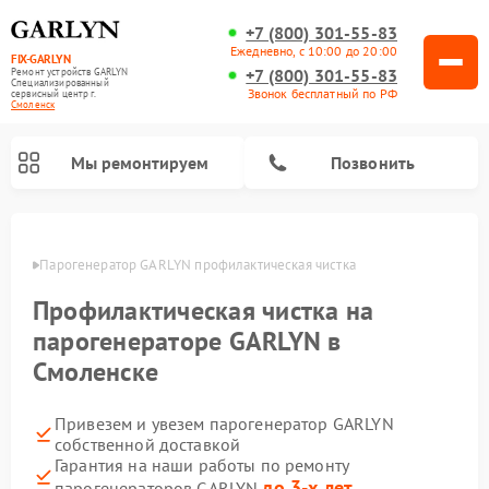
+7 (800) 301-55-83
Ежедневно, с 10:00 до 20:00
FIX-GARLYN
+7 (800) 301-55-83
Ремонт устройств GARLYN
Специализированный
Звонок бесплатный по РФ
cервисный центр г.
Смоленск
Мы ремонтируем
Позвонить
енске
Парогенератор GARLYN профилактическая чистка
Профилактическая чистка на
парогенераторе GARLYN в
Смоленске
Привезем и увезем парогенератор GARLYN
собственной доставкой
Ремонт роботов-стеклоочистителей GARLYN
Ремонт посудомоечных машин GARLYN
Ремонт винных шкафов GARLYN
Ремонт климатических комплексов GARLYN
Ремонт вертикальных пылесосов GARLYN
Ремонт роботов-пылесосов GARLYN
Ремонт микроволновых печей GARLYN
Гарантия на наши работы по ремонту
до 3-х лет
парогенераторов GARLYN