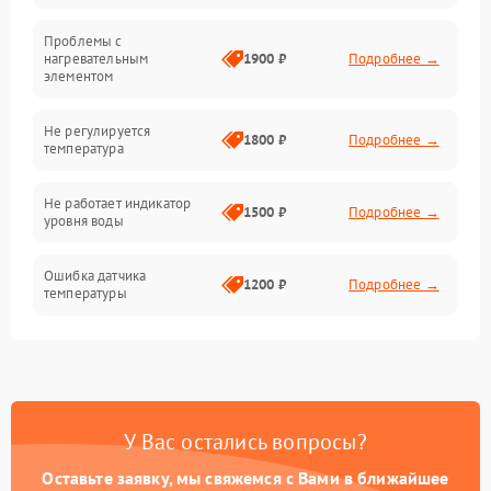
Проблемы с
Механика
нагревательным
1900 ₽
Подробнее →
элементом
Не регулируется
1800 ₽
Подробнее →
температура
Не работает индикатор
1500 ₽
Подробнее →
уровня воды
Ошибка датчика
1200 ₽
Подробнее →
температуры
Не работает индикатор
1000 ₽
Подробнее →
Ошибка платы управления
1500 ₽
Подробнее →
У Вас остались вопросы?
Сбой режима работы
1200 ₽
Подробнее →
Оставьте заявку, мы свяжемся с Вами в ближайшее