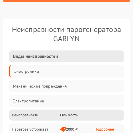
Неисправности парогенератора
GARLYN
Виды неисправностей
Электроника
Механические повреждения
Электропитание
Неисправности
Стоимость
Парообразование
Перегрев устройства
2000 ₽
Подробнее →
Герметичность