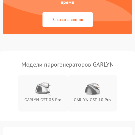
время
Не сохраняет настройки
1200 ₽
Подробнее →
Заказать звонок
Не включается
1500 ₽
Подробнее →
Не подает пар
1800 ₽
Подробнее →
Модели парогенераторов GARLYN
GARLYN GST-08 Pro
GARLYN GST-10 Pro