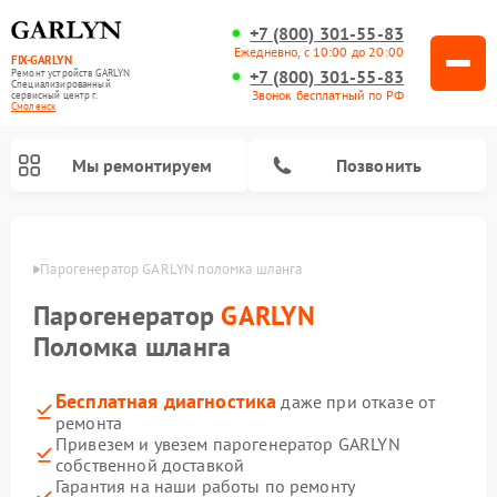
+7 (800) 301-55-83
Ежедневно, с 10:00 до 20:00
FIX-GARLYN
+7 (800) 301-55-83
Ремонт устройств GARLYN
Специализированный
Звонок бесплатный по РФ
cервисный центр г.
Смоленск
Мы ремонтируем
Позвонить
енске
Парогенератор GARLYN поломка шланга
Парогенератор
GARLYN
Поломка шланга
Бесплатная диагностика
даже при отказе от
ремонта
Привезем и увезем парогенератор GARLYN
собственной доставкой
Ремонт роботов-стеклоочистителей GARLYN
Ремонт посудомоечных машин GARLYN
Ремонт винных шкафов GARLYN
Ремонт климатических комплексов GARLYN
Ремонт вертикальных пылесосов GARLYN
Ремонт роботов-пылесосов GARLYN
Ремонт микроволновых печей GARLYN
Гарантия на наши работы по ремонту