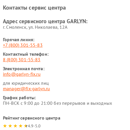
Ремонт роботов-
Ремонт кондиционеров
Контакты сервис центра
стеклоочистителей GARLYN
GARLYN
Ремонт парогенераторов
Ремонт проекторов GARLYN
Адрес сервисного центра GARLYN:
GARLYN
г. Смоленск, ул. Николаева, 12А
Горячая линия:
+7 (800) 301-55-83
Контактный телефон:
8 (800) 301-55-83
Электронная почта:
info@garlyn-fix.ru
для юридических лиц
manager@fix-garlyn.ru
График работы:
ПН-ВСК с 9:00 до 21:00 без перерывов и выходных
Рейтинг сервисного центра
4.9-5.0