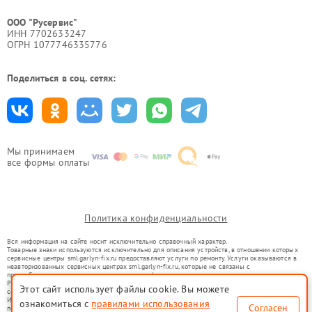
ООО "Русервис"
ИНН 7702633247
ОГРН 1077746335776
Поделиться в соц. сетях:
Мы принимаем
все формы оплаты
Политика конфиденциальности
Вся информация на сайте носит исключительно справочный характер.
Товарные знаки используются исключительно для описания устройств, в отношении которых
сервисные центры sml.garlyn-fix.ru предоставляют услуги по ремонту. Услуги оказываются в
неавторизованных сервисных центрах sml.garlyn-fix.ru, которые не связаны с
правообладателями товарных знаков или их официальными представителями.
Ремонт осуществляется для устройств, уже введенных в гражданский оборот в соответствии
Этот сайт использует файлы cookie. Вы можете
со статьей 1487 ГК РФ.
Использование товарных знаков не преследует цели индивидуализации услуг или введения
ознакомиться с
правилами использования
Согласен
потребителей в заблуждение, а служит для информирования о предоставляемых услугах по