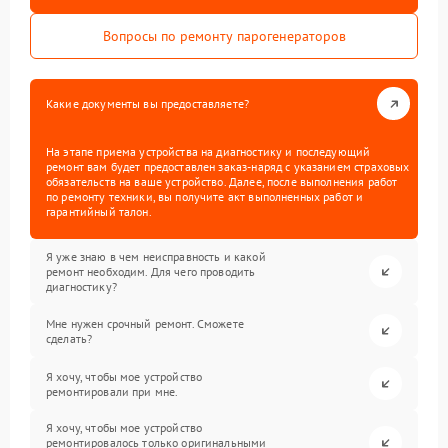
Вопросы по ремонту парогенераторов
Какие документы вы предоставляете?
На этапе приема устройства на диагностику и последующий
ремонт вам будет предоставлен заказ-наряд с указанием страховых
обязательств на ваше устройство. Далее, после выполнения работ
по ремонту техники, вы получите акт выполненных работ и
гарантийный талон.
Я уже знаю в чем неисправность и какой
ремонт необходим. Для чего проводить
диагностику?
Мне нужен срочный ремонт. Сможете
сделать?
Я хочу, чтобы мое устройство
ремонтировали при мне.
Я хочу, чтобы мое устройство
ремонтировалось только оригинальными