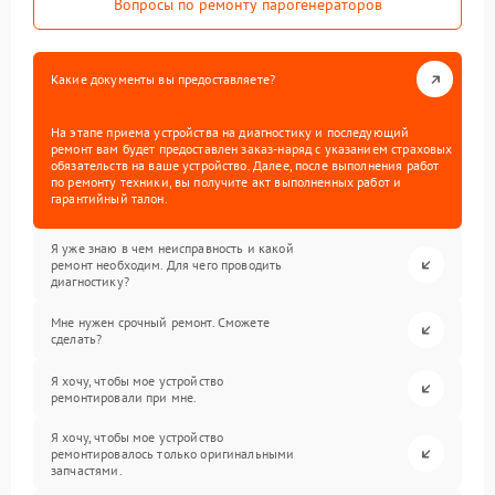
Вопросы по ремонту парогенераторов
Какие документы вы предоставляете?
На этапе приема устройства на диагностику и последующий
ремонт вам будет предоставлен заказ-наряд с указанием страховых
обязательств на ваше устройство. Далее, после выполнения работ
по ремонту техники, вы получите акт выполненных работ и
гарантийный талон.
Я уже знаю в чем неисправность и какой
ремонт необходим. Для чего проводить
диагностику?
Мне нужен срочный ремонт. Сможете
сделать?
Я хочу, чтобы мое устройство
ремонтировали при мне.
Я хочу, чтобы мое устройство
ремонтировалось только оригинальными
запчастями.