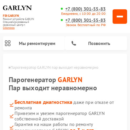
+7 (800) 301-55-83
Ежедневно, с 10:00 до 20:00
FIX-GARLYN
+7 (800) 301-55-83
Ремонт устройств GARLYN
Специализированный
Звонок бесплатный по РФ
cервисный центр г.
Смоленск
Мы ремонтируем
Позвонить
енске
Парогенератор GARLYN пар выходит неравномерно
Парогенератор
GARLYN
Пар выходит неравномерно
Бесплатная диагностика
даже при отказе от
ремонта
Привезем и увезем парогенератор GARLYN
собственной доставкой
Ремонт роботов-стеклоочистителей GARLYN
Ремонт посудомоечных машин GARLYN
Ремонт винных шкафов GARLYN
Ремонт климатических комплексов GARLYN
Ремонт вертикальных пылесосов GARLYN
Ремонт роботов-пылесосов GARLYN
Ремонт микроволновых печей GARLYN
Гарантия на наши работы по ремонту