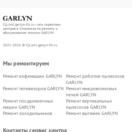
СЦ sml.garlyn-fix.ru - сеть сервисных
центров в Смоленске по ремонту и
обслуживанию техники GARLYN
2021-2026 © СЦ sml.garlyn-fix.ru
Мы ремонтируем
Ремонт кофемашин GARLYN
Ремонт роботов-пылесосов
GARLYN
Ремонт телевизоров GARLYN
Ремонт микроволновых
печей GARLYN
Ремонт посудомоечных
Ремонт вертикальных
машин GARLYN
пылесосов GARLYN
Ремонт холодильников
Ремонт вытяжек GARLYN
GARLYN
Ремонт роботов-
Ремонт кондиционеров
Контакты сервис центра
стеклоочистителей GARLYN
GARLYN