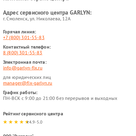
Ремонт парогенераторов
Ремонт проекторов GARLYN
Адрес сервисного центра GARLYN:
GARLYN
г. Смоленск, ул. Николаева, 12А
Горячая линия:
+7 (800) 301-55-83
Контактный телефон:
8 (800) 301-55-83
Электронная почта:
info@garlyn-fix.ru
для юридических лиц
manager@fix-garlyn.ru
График работы:
ПН-ВСК с 9:00 до 21:00 без перерывов и выходных
Рейтинг сервисного центра
4.9-5.0