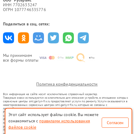
ООО "Русервис"
ИНН 7702633247
ОГРН 1077746335776
Поделиться в соц. сетях:
Мы принимаем
все формы оплаты
Политика конфиденциальности
Вся информация на сайте носит исключительно справочный характер.
Товарные знаки используются исключительно для описания устройств, в отношении которых
сервисные центры sml.garlyn-fix.ru предоставляют услуги по ремонту. Услуги оказываются в
неавторизованных сервисных центрах sml.garlyn-fix.ru, которые не связаны с
правообладателями товарных знаков или их официальными представителями.
Ремонт осуществляется для устройств, уже введенных в гражданский оборот в соответствии
Этот сайт использует файлы cookie. Вы можете
со статьей 1487 ГК РФ.
Использование товарных знаков не преследует цели индивидуализации услуг или введения
ознакомиться с
правилами использования
Согласен
потребителей в заблуждение, а служит для информирования о предоставляемых услугах по
файлов cookie
ремонту техники указанных брендов.
Представленная на сайте информация не является публичной офертой, определяемой
положениями Статьи 437(2) Гражданского кодекса РФ