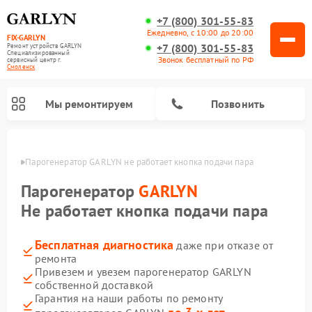
+7 (800) 301-55-83
Ежедневно, с 10:00 до 20:00
FIX-GARLYN
+7 (800) 301-55-83
Ремонт устройств GARLYN
Специализированный
Звонок бесплатный по РФ
cервисный центр г.
Смоленск
Мы ремонтируем
Позвонить
енске
Парогенератор GARLYN не работает кнопка подачи пара
Парогенератор
GARLYN
Не работает кнопка подачи пара
Бесплатная диагностика
даже при отказе от
ремонта
Привезем и увезем парогенератор GARLYN
собственной доставкой
Ремонт роботов-стеклоочистителей GARLYN
Ремонт посудомоечных машин GARLYN
Ремонт винных шкафов GARLYN
Ремонт климатических комплексов GARLYN
Ремонт вертикальных пылесосов GARLYN
Ремонт роботов-пылесосов GARLYN
Ремонт микроволновых печей GARLYN
Гарантия на наши работы по ремонту