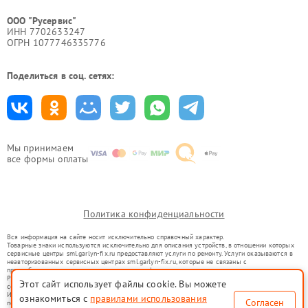
ООО "Русервис"
ИНН 7702633247
ОГРН 1077746335776
Поделиться в соц. сетях:
Мы принимаем
все формы оплаты
Политика конфиденциальности
Вся информация на сайте носит исключительно справочный характер.
Товарные знаки используются исключительно для описания устройств, в отношении которых
сервисные центры sml.garlyn-fix.ru предоставляют услуги по ремонту. Услуги оказываются в
неавторизованных сервисных центрах sml.garlyn-fix.ru, которые не связаны с
правообладателями товарных знаков или их официальными представителями.
Ремонт осуществляется для устройств, уже введенных в гражданский оборот в соответствии
Этот сайт использует файлы cookie. Вы можете
со статьей 1487 ГК РФ.
Использование товарных знаков не преследует цели индивидуализации услуг или введения
ознакомиться с
правилами использования
Согласен
потребителей в заблуждение, а служит для информирования о предоставляемых услугах по