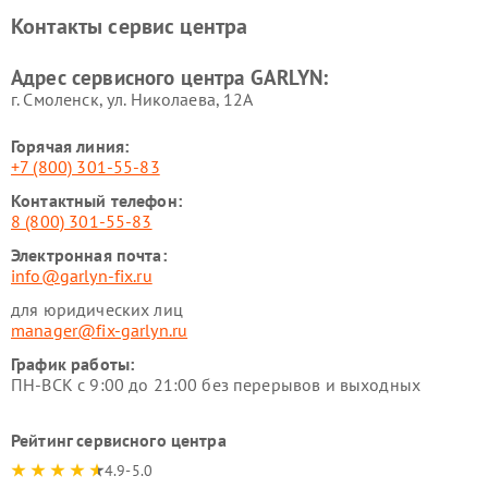
Ремонт роботов-
Ремонт кондиционеров
Контакты сервис центра
стеклоочистителей GARLYN
GARLYN
Ремонт парогенераторов
Ремонт проекторов GARLYN
Адрес сервисного центра GARLYN:
GARLYN
г. Смоленск, ул. Николаева, 12А
Горячая линия:
+7 (800) 301-55-83
Контактный телефон:
8 (800) 301-55-83
Электронная почта:
info@garlyn-fix.ru
для юридических лиц
manager@fix-garlyn.ru
График работы:
ПН-ВСК с 9:00 до 21:00 без перерывов и выходных
Рейтинг сервисного центра
4.9-5.0