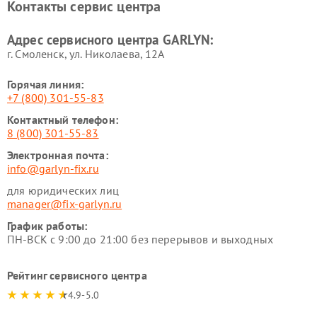
Контакты сервис центра
стеклоочистителей GARLYN
GARLYN
Ремонт парогенераторов
Ремонт проекторов GARLYN
Адрес сервисного центра GARLYN:
GARLYN
г. Смоленск, ул. Николаева, 12А
Горячая линия:
+7 (800) 301-55-83
Контактный телефон:
8 (800) 301-55-83
Электронная почта:
info@garlyn-fix.ru
для юридических лиц
manager@fix-garlyn.ru
График работы:
ПН-ВСК с 9:00 до 21:00 без перерывов и выходных
Рейтинг сервисного центра
4.9-5.0