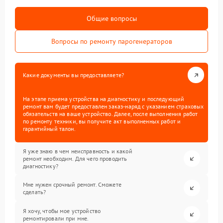
Общие вопросы
Вопросы по ремонту парогенераторов
Какие документы вы предоставляете?
На этапе приема устройства на диагностику и последующий
ремонт вам будет предоставлен заказ-наряд с указанием страховых
обязательств на ваше устройство. Далее, после выполнения работ
по ремонту техники, вы получите акт выполненных работ и
гарантийный талон.
Я уже знаю в чем неисправность и какой
ремонт необходим. Для чего проводить
диагностику?
Мне нужен срочный ремонт. Сможете
сделать?
Я хочу, чтобы мое устройство
ремонтировали при мне.