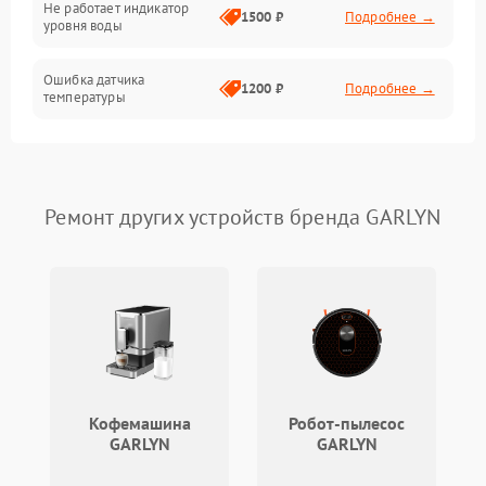
Не работает индикатор
1500 ₽
Подробнее →
уровня воды
Ошибка датчика
1200 ₽
Подробнее →
температуры
Не работает индикатор
1000 ₽
Подробнее →
Ошибка платы управления
1500 ₽
Подробнее →
Ремонт других устройств бренда GARLYN
Сбой режима работы
1200 ₽
Подробнее →
Не сохраняет настройки
1200 ₽
Подробнее →
Не включается
1500 ₽
Подробнее →
Кофемашина
Робот-пылесос
Не подает пар
1800 ₽
Подробнее →
GARLYN
GARLYN