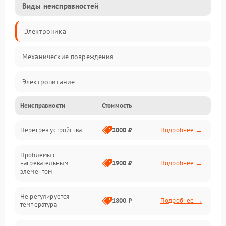
Виды неисправностей
Электроника
Механические повреждения
Электропитание
Неисправности
Стоимость
Парообразование
Перегрев устройства
2000 ₽
Подробнее →
Герметичность
Проблемы с
Механика
нагревательным
1900 ₽
Подробнее →
элементом
Не регулируется
1800 ₽
Подробнее →
температура