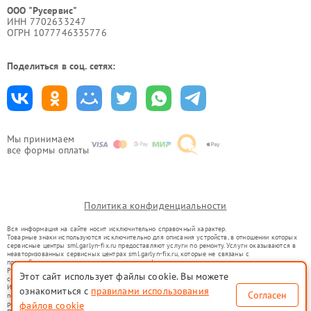
ООО "Русервис"
ИНН 7702633247
ОГРН 1077746335776
Поделиться в соц. сетях:
Мы принимаем
все формы оплаты
Политика конфиденциальности
Вся информация на сайте носит исключительно справочный характер.
Товарные знаки используются исключительно для описания устройств, в отношении которых
сервисные центры sml.garlyn-fix.ru предоставляют услуги по ремонту. Услуги оказываются в
неавторизованных сервисных центрах sml.garlyn-fix.ru, которые не связаны с
правообладателями товарных знаков или их официальными представителями.
Ремонт осуществляется для устройств, уже введенных в гражданский оборот в соответствии
Этот сайт использует файлы cookie. Вы можете
со статьей 1487 ГК РФ.
Использование товарных знаков не преследует цели индивидуализации услуг или введения
ознакомиться с
правилами использования
Согласен
потребителей в заблуждение, а служит для информирования о предоставляемых услугах по
файлов cookie
ремонту техники указанных брендов.