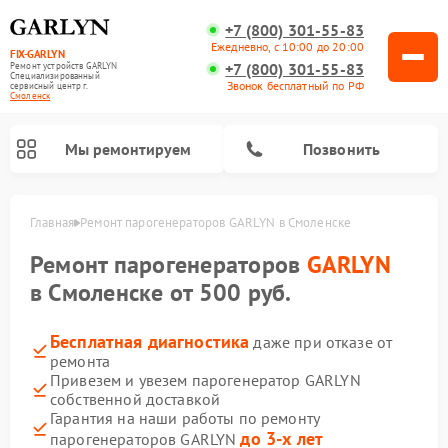
+7 (800) 301-55-83
Ежедневно, с 10:00 до 20:00
FIX-GARLYN
+7 (800) 301-55-83
Ремонт устройств GARLYN
Специализированный
Звонок бесплатный по РФ
cервисный центр г.
Смоленск
Мы ремонтируем
Позвонить
Главная
Ремонт парогенераторов GARLYN в Смоленске
Ремонт парогенераторов
GARLYN
в Смоленске от 500 руб.
Бесплатная диагностика
даже при отказе от
ремонта
Привезем и увезем парогенератор GARLYN
собственной доставкой
Гарантия на наши работы по ремонту
Ремонт роботов-стеклоочистителей GARLYN
Ремонт посудомоечных машин GARLYN
Ремонт винных шкафов GARLYN
Ремонт климатических комплексов GARLYN
Ремонт вертикальных пылесосов GARLYN
Ремонт роботов-пылесосов GARLYN
Ремонт микроволновых печей GARLYN
до 3-х лет
парогенераторов GARLYN