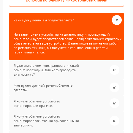
Вопросы по ремонту микроволновых печей
Какие документы вы предоставляете?
На этапе приема устройства на диагностику и последующий
ремонт вам будет предоставлен заказ-наряд с указанием страховых
обязательств на ваше устройство. Далее, после выполнения работ
по ремонту техники, вы получите акт выполненных работ и
гарантийный талон.
Я уже знаю в чем неисправность и какой
ремонт необходим. Для чего проводить
диагностику?
Мне нужен срочный ремонт. Сможете
сделать?
Я хочу, чтобы мое устройство
ремонтировали при мне.
Я хочу, чтобы мое устройство
ремонтировалось только оригинальными
запчастями.