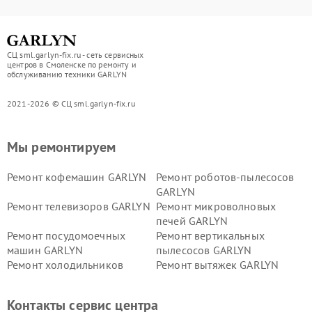
СЦ sml.garlyn-fix.ru - сеть сервисных
центров в Смоленске по ремонту и
обслуживанию техники GARLYN
2021-2026 © СЦ sml.garlyn-fix.ru
Мы ремонтируем
Ремонт кофемашин GARLYN
Ремонт роботов-пылесосов
GARLYN
Ремонт телевизоров GARLYN
Ремонт микроволновых
печей GARLYN
Ремонт посудомоечных
Ремонт вертикальных
машин GARLYN
пылесосов GARLYN
Ремонт холодильников
Ремонт вытяжек GARLYN
GARLYN
Ремонт роботов-
Ремонт кондиционеров
Контакты сервис центра
стеклоочистителей GARLYN
GARLYN