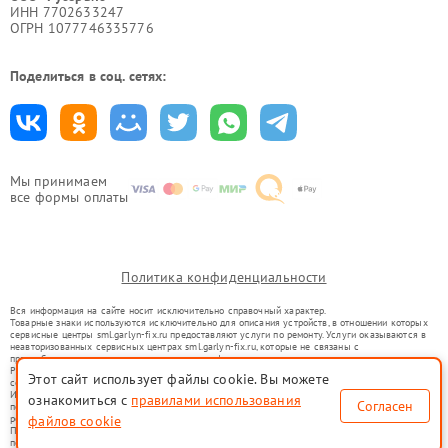
ИНН 7702633247
ОГРН 1077746335776
Поделиться в соц. сетях:
Мы принимаем
все формы оплаты
Политика конфиденциальности
Вся информация на сайте носит исключительно справочный характер.
Товарные знаки используются исключительно для описания устройств, в отношении которых
сервисные центры sml.garlyn-fix.ru предоставляют услуги по ремонту. Услуги оказываются в
неавторизованных сервисных центрах sml.garlyn-fix.ru, которые не связаны с
правообладателями товарных знаков или их официальными представителями.
Ремонт осуществляется для устройств, уже введенных в гражданский оборот в соответствии
Этот сайт использует файлы cookie. Вы можете
со статьей 1487 ГК РФ.
Использование товарных знаков не преследует цели индивидуализации услуг или введения
ознакомиться с
правилами использования
Согласен
потребителей в заблуждение, а служит для информирования о предоставляемых услугах по
файлов cookie
ремонту техники указанных брендов.
Представленная на сайте информация не является публичной офертой, определяемой
положениями Статьи 437(2) Гражданского кодекса РФ