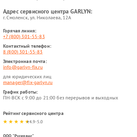
Ремонт парогенераторов
Ремонт проекторов GARLYN
Адрес сервисного центра GARLYN:
GARLYN
г. Смоленск, ул. Николаева, 12А
Горячая линия:
+7 (800) 301-55-83
Контактный телефон:
8 (800) 301-55-83
Электронная почта:
info@garlyn-fix.ru
для юридических лиц
manager@fix-garlyn.ru
График работы:
ПН-ВСК с 9:00 до 21:00 без перерывов и выходных
Рейтинг сервисного центра
4.9-5.0
ООО "Русервис"