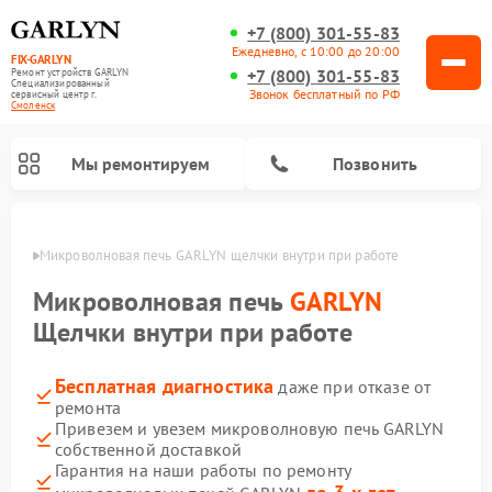
+7 (800) 301-55-83
Ежедневно, с 10:00 до 20:00
FIX-GARLYN
+7 (800) 301-55-83
Ремонт устройств GARLYN
Специализированный
Звонок бесплатный по РФ
cервисный центр г.
Смоленск
Мы ремонтируем
Позвонить
енске
Микроволновая печь GARLYN щелчки внутри при работе
Микроволновая печь
GARLYN
Щелчки внутри при работе
Бесплатная диагностика
даже при отказе от
ремонта
Привезем и увезем микроволновую печь GARLYN
собственной доставкой
Ремонт вертикальных пылесосов GARLYN
Ремонт винных шкафов GARLYN
Ремонт роботов-стеклоочистителей GARLYN
Ремонт климатических комплексов GARLYN
Ремонт роботов-пылесосов GARLYN
Ремонт посудомоечных машин GARLYN
Ремонт парогенераторов GARLYN
Гарантия на наши работы по ремонту