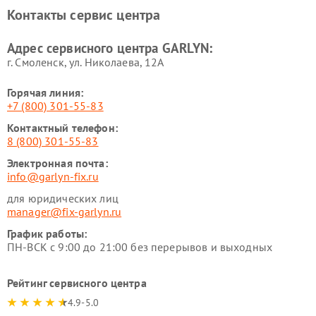
Ремонт роботов-
Ремонт кондиционеров
Контакты сервис центра
стеклоочистителей GARLYN
GARLYN
Ремонт парогенераторов
Ремонт проекторов GARLYN
Адрес сервисного центра GARLYN:
GARLYN
г. Смоленск, ул. Николаева, 12А
Горячая линия:
+7 (800) 301-55-83
Контактный телефон:
8 (800) 301-55-83
Электронная почта:
info@garlyn-fix.ru
для юридических лиц
manager@fix-garlyn.ru
График работы:
ПН-ВСК с 9:00 до 21:00 без перерывов и выходных
Рейтинг сервисного центра
4.9-5.0