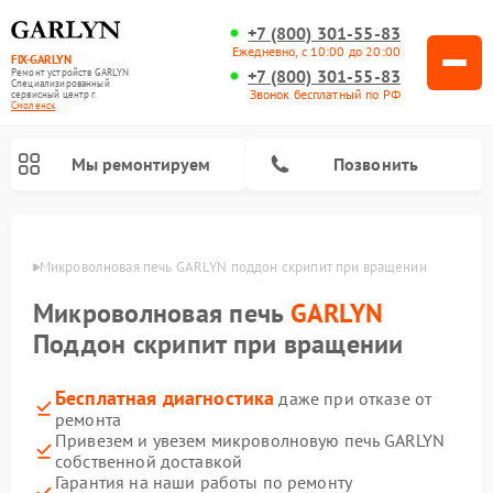
+7 (800) 301-55-83
Ежедневно, с 10:00 до 20:00
FIX-GARLYN
+7 (800) 301-55-83
Ремонт устройств GARLYN
Специализированный
Звонок бесплатный по РФ
cервисный центр г.
Смоленск
Мы ремонтируем
Позвонить
енске
Микроволновая печь GARLYN поддон скрипит при вращении
Микроволновая печь
GARLYN
Поддон скрипит при вращении
Бесплатная диагностика
даже при отказе от
ремонта
Привезем и увезем микроволновую печь GARLYN
собственной доставкой
Ремонт вертикальных пылесосов GARLYN
Ремонт винных шкафов GARLYN
Ремонт роботов-стеклоочистителей GARLYN
Ремонт климатических комплексов GARLYN
Ремонт роботов-пылесосов GARLYN
Ремонт посудомоечных машин GARLYN
Ремонт парогенераторов GARLYN
Гарантия на наши работы по ремонту