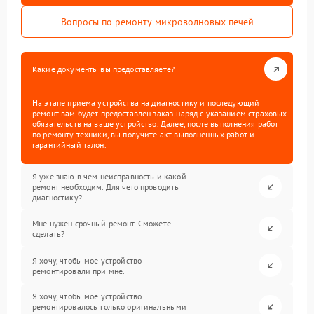
Вопросы по ремонту микроволновых печей
Какие документы вы предоставляете?
На этапе приема устройства на диагностику и последующий
ремонт вам будет предоставлен заказ-наряд с указанием страховых
обязательств на ваше устройство. Далее, после выполнения работ
по ремонту техники, вы получите акт выполненных работ и
гарантийный талон.
Я уже знаю в чем неисправность и какой
ремонт необходим. Для чего проводить
диагностику?
Мне нужен срочный ремонт. Сможете
сделать?
Я хочу, чтобы мое устройство
ремонтировали при мне.
Я хочу, чтобы мое устройство
ремонтировалось только оригинальными