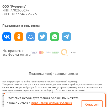
ООО "Русервис"
ИНН 7702633247
ОГРН 1077746335776
Поделиться в соц. сетях:
Мы принимаем
все формы оплаты
Политика конфиденциальности
Вся информация на сайте носит исключительно справочный характер.
Товарные знаки используются исключительно для описания устройств, в отношении которых
сервисные центры sml.garlyn-fix.ru предоставляют услуги по ремонту. Услуги оказываются в
неавторизованных сервисных центрах sml.garlyn-fix.ru, которые не связаны с
правообладателями товарных знаков или их официальными представителями.
Ремонт осуществляется для устройств, уже введенных в гражданский оборот в соответствии
Этот сайт использует файлы cookie. Вы можете
со статьей 1487 ГК РФ.
Использование товарных знаков не преследует цели индивидуализации услуг или введения
ознакомиться с
правилами использования
Согласен
потребителей в заблуждение, а служит для информирования о предоставляемых услугах по