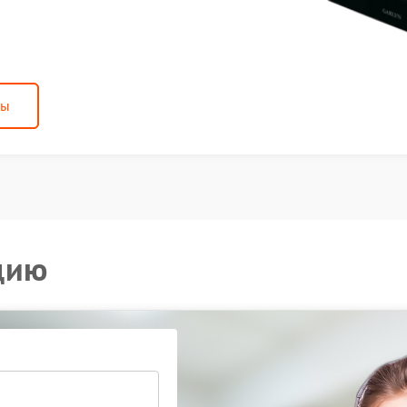
ны
цию