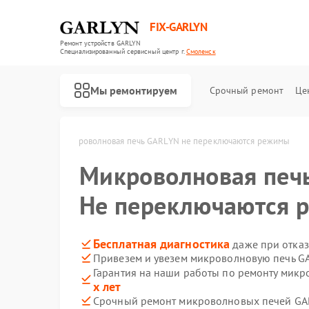
FIX-GARLYN
Ремонт устройств GARLYN
Специализированный cервисный центр г.
Смоленск
Мы ремонтируем
Срочный ремонт
Це
N в Смоленске
Микроволновая печь GARLYN не переключаются режимы
Микроволновая печ
Не переключаются 
Бесплатная диагностика
даже при отказ
Привезем и увезем микроволновую печь G
Гарантия на наши работы по ремонту мик
х лет
Срочный ремонт микроволновых печей GAR
Ремонт роботов-пылесосов GARLYN
Ремонт посудомоечных машин GARLYN
Ремонт вертикальных пылесосов GARLYN
Ремонт холодильников GARLYN
Ремонт роботов-стеклоочистителей GARLYN
Ремонт кондиционеров GARLYN
Ремонт парогенераторов GARLYN
Ремонт климатических комплексов GARLYN
Ремонт винных шкафов GARLYN