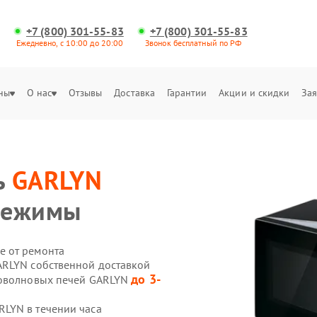
+7 (800) 301-55-83
+7 (800) 301-55-83
Ежедневно, с 10:00 до 20:00
Звонок бесплатный по РФ
ны
О нас
Отзывы
Доставка
Гарантии
Акции и скидки
Зая
ь
GARLYN
режимы
е от ремонта
ARLYN собственной доставкой
до 3-
роволновых печей GARLYN
LYN в течении часа